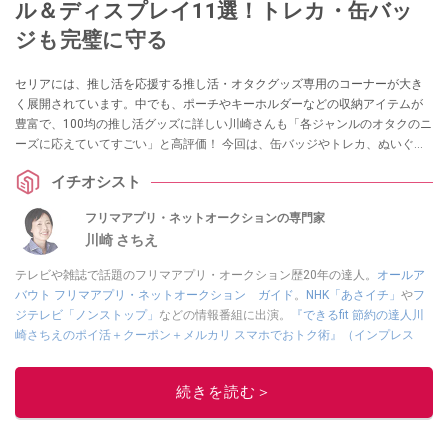
ル＆ディスプレイ11選！トレカ・缶バッ
ジも完璧に守る
セリアには、推し活を応援する推し活・オタクグッズ専用のコーナーが大き
く展開されています。中でも、ポーチやキーホルダーなどの収納アイテムが
豊富で、100均の推し活グッズに詳しい川崎さんも「各ジャンルのオタクのニ
ーズに応えていてすごい」と高評価！ 今回は、缶バッジやトレカ、ぬいぐる
みなどのディスプレイ収納にも使える、セリアのおすすめ推し活・オタクグ
イチオシスト
ッズ収納アイテムをご紹介します。
フリマアプリ・ネットオークションの専門家
川崎 さちえ
テレビや雑誌で話題のフリマアプリ・オークション歴20年の達人。
オールア
バウト フリマアプリ・ネットオークション ガイド
。
NHK「あさイチ」
や
フ
ジテレビ「ノンストップ」
などの情報番組に出演。
『できるfit 節約の達人川
崎さちえのポイ活＋クーポン＋メルカリ スマホでおトク術』（インプレス
刊）
、
『「ゆる副業」のはじめかた メルカリ スマホ1つでスキマ時間に効率
的に稼ぐ！』（翔泳社刊）
ほか著書多数。ブログは
「川崎さちえのごちゃま
続きを読む＞
ぜ日記」
。
■経歴：2003年、夫が子育てをするために、突然会社を辞める。翌月からの
給料が０円になり、家にいながら、しかも空いた時間でできるオークション