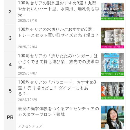
100均セリアの製氷皿おすすめ9選！丸型
やかわいいハート型、水筒用、離乳食も◎
2
売...
2025/03/10
100均セリアの水切りかごおすすめ5選！
トレーとセット買い◎サイズと売り場は？
3
2025/02/04
100均セリアの「折りたたみハンガー」は
小さくできて持ち運び楽！旅先での洗濯◎
4
便...
2025/04/07
100均セリアの「パラコード」おすすめ3
選！ 売り場はどこ？ ダイソーにもあ
5
る？...
2024/12/29
最良の顧客体験をつくるアクセンチュアの
カスタマーフロント領域
PR
アクセンチュア