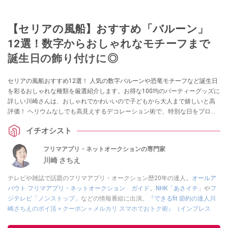
【セリアの風船】おすすめ「バルーン」
12選！数字からおしゃれなモチーフまで
誕生日の飾り付けに◎
セリアの風船おすすめ12選！ 人気の数字バルーンや恐竜モチーフなど誕生日
を彩るおしゃれな種類を厳選紹介します。お得な100均のパーティーグッズに
詳しい川崎さんは、おしゃれでかわいいので子どもから大人まで嬉しいと高
評価！ ヘリウムなしでも高見えするデコレーション術で、特別な日をプロ級
に演出しませんか？ 110円とは思えないクオリティの神アイテムが満載で
イチオシスト
す！
フリマアプリ・ネットオークションの専門家
川崎 さちえ
テレビや雑誌で話題のフリマアプリ・オークション歴20年の達人。
オールア
バウト フリマアプリ・ネットオークション ガイド
。
NHK「あさイチ」
や
フ
ジテレビ「ノンストップ」
などの情報番組に出演。
『できるfit 節約の達人川
崎さちえのポイ活＋クーポン＋メルカリ スマホでおトク術』（インプレス
刊）
、
『「ゆる副業」のはじめかた メルカリ スマホ1つでスキマ時間に効率