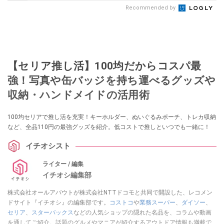
Recommended by
【セリア推し活】100均だからコスパ最
強！写真や缶バッジを持ち運べるグッズや
収納・ハンドメイドの活用術
100均セリアで推し活を充実！キーホルダー、ぬいぐるみポーチ、トレカ収納
など、全品110円の最強グッズを紹介。低コストで推しといつでも一緒に！
イチオシスト
ライター / 編集
イチオシ編集部
株式会社オールアバウトが株式会社NTTドコモと共同で開設した、レコメン
ドサイト『イチオシ』の編集部です。
コストコ
や
業務スーパー
、
ダイソー
、
セリア
、
スターバックス
などの人気ショップの隠れた名品を、コラムや動画
を通してご紹介。話題のグルメやマニアが紹介するアウトドア情報も満載で