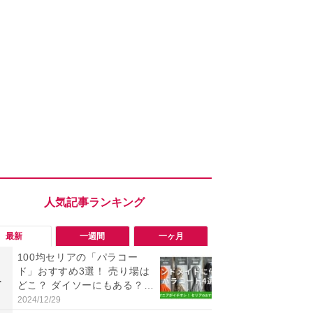
最新
一週間
一ヶ月
100均セリアの「パラコー
「勝手にデ
ド」おすすめ3選！ 売り場は
る!?」Win
1
1
どこ？ ダイソーにもある？
オフにして最
色・長さ・太さも種類豊富
身を守る技
2024/12/29
2026/08/05