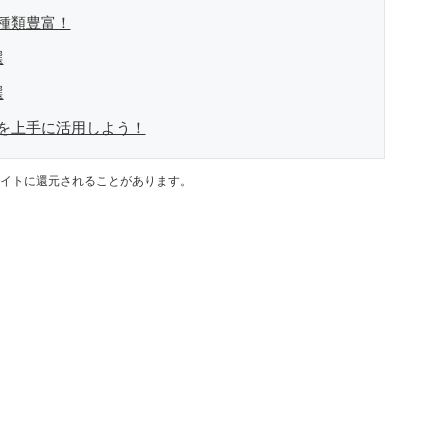
種類豊富！
選
選
を上手に活用しよう！
イトに還元されることがあります。