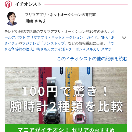
イチオシスト
フリマアプリ・ネットオークションの専門家
川崎 さちえ
テレビや雑誌で話題のフリマアプリ・オークション歴20年の達人。
オ
ールアバウト フリマアプリ・ネットオークション ガイド
。
NHK「あ
さイチ」
や
フジテレビ「ノンストップ」
などの情報番組に出演。
『で
きるfit 節約の達人川崎さちえのポイ活＋クーポン＋メルカリ スマホで
おトク術』（インプレス刊）
、
『「ゆる副業」のはじめかた メルカリ
このイチオシストの他の記事を読む
スマホ1つでスキマ時間に効率的に稼ぐ！』（翔泳社刊）
ほか著書多
数。ブログは
「川崎さちえのごちゃまぜ日記」
。
■経歴：2003年、夫が子育てをするために、突然会社を辞める。翌月
からの給料が０円になり、家にいながら、しかも空いた時間でできる
オークションに目をつける。しかし、取引の仕方がわからずに、まず
は落札者として参加。その後、出品者側にまわり、家の中の物を出品
しまくる。出品する物がほぼなくなってからは、仕入れを経験。ネッ
トオークションを生活の一部に取り入れるべく、「ネットオークショ
ンやフリマアプリは生活のインフラになる」という考えを持つ。また
消費税増税の社会においては、ネットオークションやフリマアプリが
家計の救世主になりえると考え、業者とは違う視点でユーザーとして
参加中。