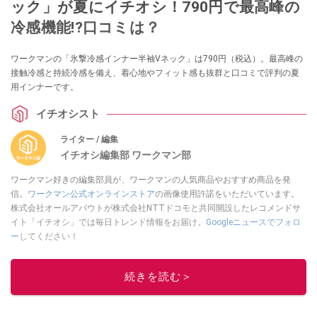
ック」が夏にイチオシ！790円で最高峰の
冷感機能!?口コミは？
ワークマンの「氷撃冷感インナー半袖Vネック」は790円（税込）。最高峰の
接触冷感と持続冷感を備え、着心地やフィット感も抜群と口コミで評判の夏
用インナーです。
イチオシスト
ライター / 編集
イチオシ編集部 ワークマン部
ワークマン好きの編集部員が、ワークマンの人気商品やおすすめ商品を発
信。
ワークマン公式オンラインストア
の画像使用許諾をいただいています。
株式会社オールアバウトが株式会社NTTドコモと共同開設したレコメンドサ
イト「イチオシ」では毎日トレンド情報をお届け。
Googleニュースでフォロ
ー
してください！
このイチオシストの他の記事を読む
続きを読む＞