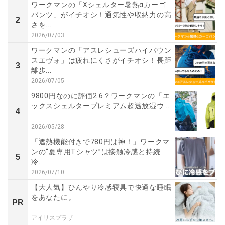
ワークマンの「Xシェルター暑熱αカーゴ
パンツ」がイチオシ！通気性や収納力の高
2
さを...
2026/07/03
ワークマンの「アスレシューズハイバウン
スエヴォ」は疲れにくさがイチオシ！長距
3
離歩...
2026/07/05
9800円なのに評価2.6？ワークマンの「エ
ックスシェルタープレミアム超透放湿ウ...
4
2026/05/28
「遮熱機能付きで780円は神！」ワークマ
ンの“夏専用Tシャツ”は接触冷感と持続
5
冷...
2026/07/10
【大人気】ひんやり冷感寝具で快適な睡眠
をあなたに。
PR
アイリスプラザ