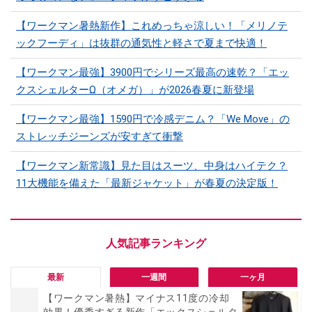
【ワークマン暑熱新作】これめっちゃ涼しい！「メリノテ
ックフーディ」は抜群の通気性と軽さで夏まで快適！
【ワークマン最強】3900円でシリーズ最高の速乾？「エッ
クスシェルターΩ（オメガ）」が2026春夏に新登場
【ワークマン最強】1590円で冷感デニム？「We Move」の
ストレッチジーンズが安すぎて衝撃
【ワークマン新常識】見た目はスーツ、中身はハイテク？
11大機能を備えた「最新ジャケット」が春夏の決定版！
最新
一週間
一ヶ月
【ワークマン暑熱】マイナス11度の冷却
効果！優秀すぎる新作「エックスシェルタ