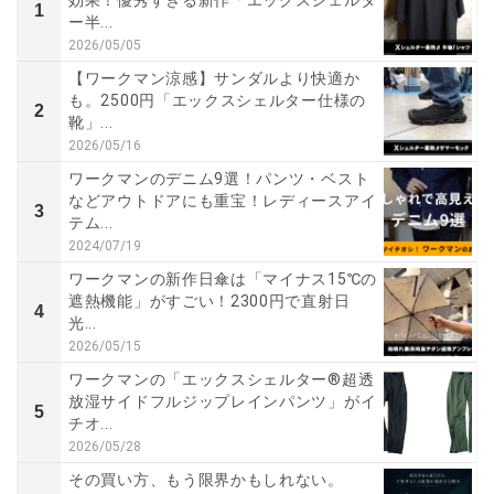
1
ー半...
2026/05/05
【ワークマン涼感】サンダルより快適か
も。2500円「エックスシェルター仕様の
2
靴」...
2026/05/16
ワークマンのデニム9選！パンツ・ベスト
などアウトドアにも重宝！レディースアイ
3
テム...
2024/07/19
ワークマンの新作日傘は「マイナス15℃の
遮熱機能」がすごい！2300円で直射日
4
光...
2026/05/15
ワークマンの「エックスシェルター®超透
放湿サイドフルジップレインパンツ」がイ
5
チオ...
2026/05/28
その買い方、もう限界かもしれない。