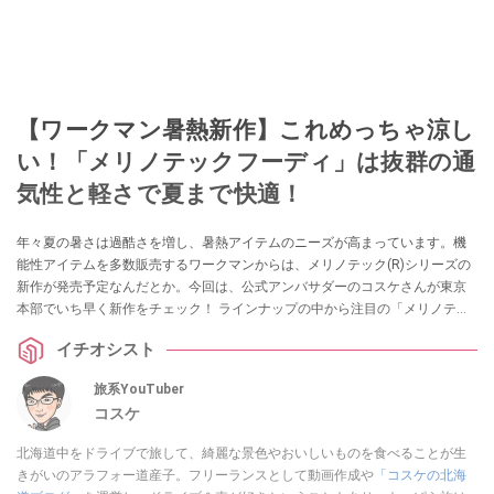
【ワークマン暑熱新作】これめっちゃ涼し
い！「メリノテックフーディ」は抜群の通
気性と軽さで夏まで快適！
年々夏の暑さは過酷さを増し、暑熱アイテムのニーズが高まっています。機
能性アイテムを多数販売するワークマンからは、メリノテック(R)シリーズの
新作が発売予定なんだとか。今回は、公式アンバサダーのコスケさんが東京
本部でいち早く新作をチェック！ ラインナップの中から注目の「メリノテッ
ク(R)クールアクティブインサレーションフーディ」を実際に試着したレビュ
イチオシスト
ーをお届けします。ぜひチェックしてみてください。
旅系YouTuber
コスケ
北海道中をドライブで旅して、綺麗な景色やおいしいものを食べることが生
きがいのアラフォー道産子。フリーランスとして動画作成や
「コスケの北海