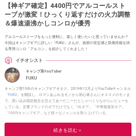
【神ギア確定】4400円でアルコールスト
ーブが激変！ひっくり返すだけの火力調整
＆爆速湯沸かしコンロが優秀
アルコールストーブをもっと便利に、楽しく使いたいと思っていませんか？
今回はキャンプギアに詳しい「FUKU」さんが、抜群の安定感と防風性能を誇
る専用コンロ「アルコン」を紹介してくれました！
イチオシスト
キャンプ系YouTuber
FUKU
キャンプ歴15年のキャンプギアオタク。2019年12月よりYouTubeチャンネル
「
FUKU
」を開設し、ロマンあふれるモノから初心者さんにオススメのモノま
で、思い込み固定観念を交えてあーだこーだとしゃべくりながらレビューを
している。定番ブランドのギアだけでなく「ULギア」「中華製激安ギア」
「100均キャンプギア」など様々なジャンルを取り上げている。
このイチオシストの他の記事を読む
続きを読む＞