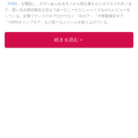
「
FUKU
」を開設し、ロマンあふれるモノから初心者さんにオススメのモノま
で、思い込み固定観念を交えてあーだこーだとしゃべくりながらレビューを
している。定番ブランドのギアだけでなく「ULギア」「中華製激安ギア」
「100均キャンプギア」など様々なジャンルを取り上げている。
このイチオシストの他の記事を読む
続きを読む＞