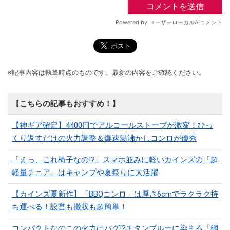
※記事内容は執筆時点のものです。最新の内容をご確認ください。
【こちらの記事もおすすめ！】
【神ギア確定】4400円でアルコールストーブが激変！ひっ
くり返すだけの火力調整＆爆速湯沸かしコンロが優秀
「えっ、これ椅子なの!?」スマホ並みに軽いカインズの「超
軽量チェア」はキャンプや夏祭りに大活躍
【カインズ夏新作】「BBQコンロ」は厚さ6cmでラクラク持
ち運べる！設営も撤収も超簡単！
コンパクトなのこの火力はバグ⁉チタンブルーに染まる「網