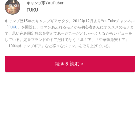
キャンプ系YouTuber
FUKU
キャンプ歴15年のキャンプギアオタク。2019年12月よりYouTubeチャンネル
「
FUKU
」を開設し、ロマンあふれるモノから初心者さんにオススメのモノま
で、思い込み固定観念を交えてあーだこーだとしゃべくりながらレビューを
している。定番ブランドのギアだけでなく「ULギア」「中華製激安ギア」
「100均キャンプギア」など様々なジャンルを取り上げている。
このイチオシストの他の記事を読む
続きを読む＞