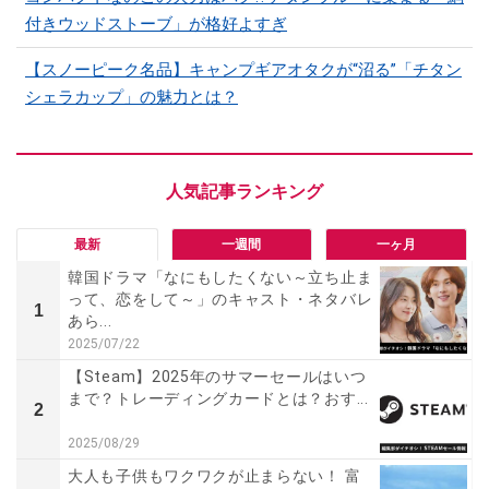
付きウッドストーブ」が格好よすぎ
【スノーピーク名品】キャンプギアオタクが“沼る”「チタン
シェラカップ」の魅力とは？
最新
一週間
一ヶ月
韓国ドラマ「なにもしたくない～立ち止ま
って、恋をして～」のキャスト・ネタバレ
1
あら...
2025/07/22
【Steam】2025年のサマーセールはいつ
まで？トレーディングカードとは？おす...
2
2025/08/29
大人も子供もワクワクが止まらない！ 富