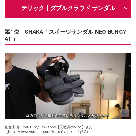
テリック┃ダブルクラウド サンダル
第1位：SHAKA「スポーツサンダル NEO BUNGY
AT」
画像出典：YouTube/Takuzooo【元教員のVlog】さん
（https://www.youtube.com/watch?v=jqx_-ia1y9Q）