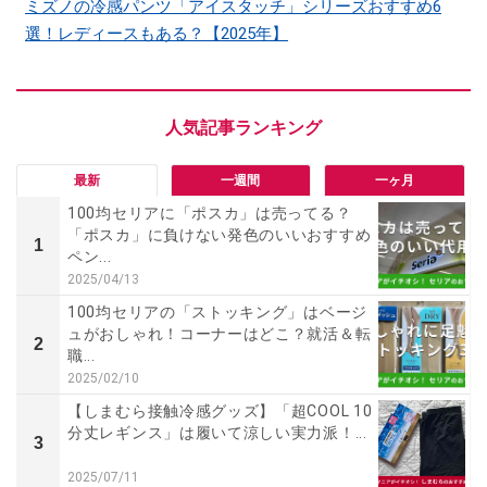
ミズノの冷感パンツ「アイスタッチ」シリーズおすすめ6
選！レディースもある？【2025年】
最新
一週間
一ヶ月
100均セリアに「ポスカ」は売ってる？
「ポスカ」に負けない発色のいいおすすめ
1
ペン...
2025/04/13
100均セリアの「ストッキング」はベージ
ュがおしゃれ！コーナーはどこ？就活＆転
2
職...
2025/02/10
【しまむら接触冷感グッズ】「超COOL 10
分丈レギンス」は履いて涼しい実力派！...
3
2025/07/11