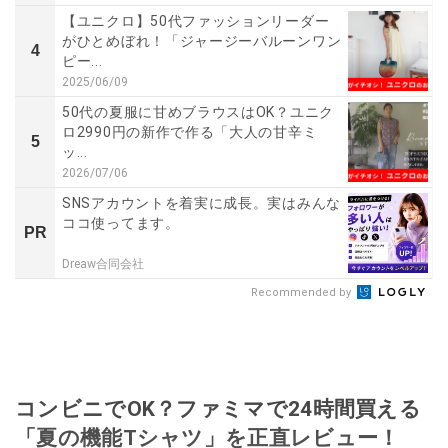
【ユニクロ】50代ファッションリーダー
がひとめぼれ！「ジャージーバルーンワン
4
ピー...
2025/06/09
50代の夏服に甘めブラウスはOK？ユニク
ロ2990円の新作で作る「大人の甘辛ミ
5
ッ...
2026/07/06
SNSアカウントを着実に成長。実はみんな
ココ使ってます。
PR
Dreaw合同会社
Recommended by
コンビニでOK？ファミマで24時間買える
「夏の機能Tシャツ」を正直レビュー！