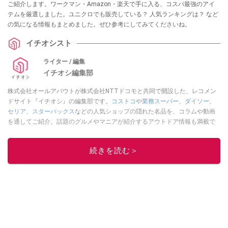
ご紹介します。ワークマン・Amazon・楽天で手に入る、コスパ最強のアイ
テムを厳選しました。ユニクロでも販売している？ 人気ランキングは？ など
の気になる情報もまとめました。ぜひ参考にしてみてくださいね。
イチオシスト
ライター / 編集
イチオシ編集部
株式会社オールアバウトが株式会社NTTドコモと共同で開設した、レコメン
ドサイト『イチオシ』の編集部です。
コストコ
や
業務スーパー
、
ダイソー
、
セリア
、
スターバックス
などの人気ショップの隠れた名品を、コラムや動画
を通してご紹介。話題のグルメやマニアが紹介するアウトドア情報も満載で
す。配信しているコンテンツは専門家やインフルエンサーが実際に使用して
レビューしています。毎日トレンド情報をお届けしているので、ぜひ
Google
続きを読む＞
ニュースでフォロー
してください！
このイチオシストの他の記事を読む