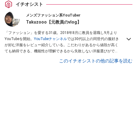
イチオシスト
メンズファッション系YouTuber
Takuzooo【元教員のvlog】
「ファッション」を愛する31歳。2018年8月に教員を退職し9月より
YouTubeを開始。
YouTubeチャンネル
では30代以上の同世代の服好き
が好む洋服をレビュー紹介している。こだわりがあるから値段が高く
ても納得できる、機能性が理解できるから失敗しない洋服選びができ
る。そんな方々に見て頂きたいチャンネルを運営。Instagramは
コチ
このイチオシストの他の記事を読む
ラ！