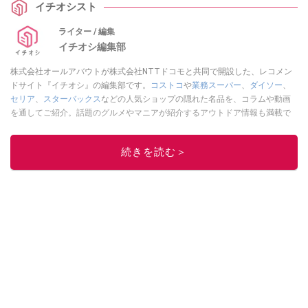
イチオシスト
ライター / 編集
イチオシ編集部
株式会社オールアバウトが株式会社NTTドコモと共同で開設した、レコメン
ドサイト『イチオシ』の編集部です。
コストコ
や
業務スーパー
、
ダイソー
、
セリア
、
スターバックス
などの人気ショップの隠れた名品を、コラムや動画
を通してご紹介。話題のグルメやマニアが紹介するアウトドア情報も満載で
す。配信しているコンテンツは専門家やインフルエンサーが実際に使用して
レビューしています。毎日トレンド情報をお届けしているので、ぜひ
Google
続きを読む＞
ニュースでフォロー
してください！
このイチオシストの他の記事を読む