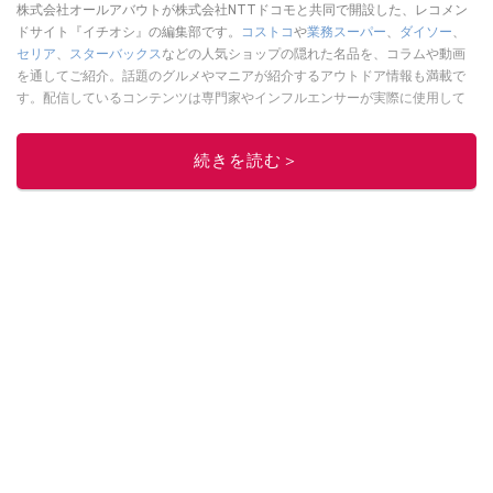
株式会社オールアバウトが株式会社NTTドコモと共同で開設した、レコメン
ドサイト『イチオシ』の編集部です。
コストコ
や
業務スーパー
、
ダイソー
、
セリア
、
スターバックス
などの人気ショップの隠れた名品を、コラムや動画
を通してご紹介。話題のグルメやマニアが紹介するアウトドア情報も満載で
す。配信しているコンテンツは専門家やインフルエンサーが実際に使用して
レビューしています。毎日トレンド情報をお届けしているので、ぜひ
Google
ニュースでフォロー
してください！
続きを読む＞
このイチオシストの他の記事を読む