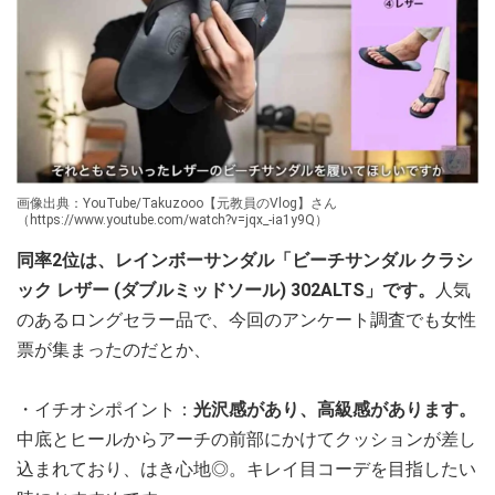
画像出典：YouTube/Takuzooo【元教員のVlog】さん
（https://www.youtube.com/watch?v=jqx_-ia1y9Q）
同率2位は、レインボーサンダル「ビーチサンダル クラシ
ック レザー (ダブルミッドソール) 302ALTS」です。
人気
のあるロングセラー品で、今回のアンケート調査でも女性
票が集まったのだとか、
・イチオシポイント：
光沢感があり、高級感があります。
中底とヒールからアーチの前部にかけてクッションが差し
込まれており、はき心地◎。キレイ目コーデを目指したい