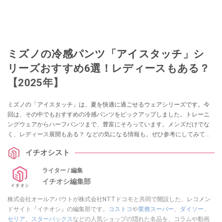
ミズノの冷感パンツ「アイスタッチ」シ
リーズおすすめ6選！レディースもある？
【2025年】
ミズノの「アイスタッチ」は、夏を快適に過ごせるウェアシリーズです。今
回は、その中でもおすすめの冷感パンツをピックアップしました。トレーニ
ングウェアからハーフパンツまで、豊富にそろっています。メンズだけでな
く、レディース展開もある？ などの気になる情報も。ぜひ参考にしてみてく
ださいね。
イチオシスト
ライター / 編集
イチオシ編集部
株式会社オールアバウトが株式会社NTTドコモと共同で開設した、レコメン
ドサイト『イチオシ』の編集部です。
コストコ
や
業務スーパー
、
ダイソー
、
セリア
、
スターバックス
などの人気ショップの隠れた名品を、コラムや動画