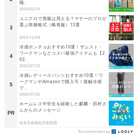
職...
2025/02/10
ユニクロで喪服は買える？マナーのプロが
選ぶ喪服略式（略喪服）13選
3
2023/12/04
冷感ポンチョおすすめ10選！ザムスト・
ワークマンなどコスパ最強アイテムも【2
4
02...
2025/07/23
冷感レディースパンツおすすめ10選！ワ
ークマンやAmazonで購入可！接触冷感
5
で...
2025/07/25
ホームレス中学生を経験した麒麟・田村さ
んからのメッセージ
PR
住友生命福祉文化財団
Recommended by