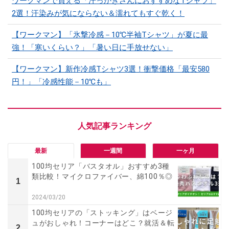
ワークマンで買える「汗っかきさんにおすすめなTシャツ」
2選！汗染みが気にならない＆濡れてもすぐ乾く！
【ワークマン】「氷撃冷感－10℃半袖Tシャツ」が夏に最
強！「寒いくらい？」「暑い日に手放せない」
【ワークマン】新作冷感Tシャツ3選！衝撃価格「最安580
円！」「冷感性能－10℃も」
最新
一週間
一ヶ月
100均セリア「バスタオル」おすすめ3種
類比較！マイクロファイバー、綿100％◎
1
2024/03/20
100均セリアの「ストッキング」はベージ
ュがおしゃれ！コーナーはどこ？就活＆転
2