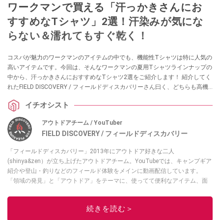
ワークマンで買える「汗っかきさんにお
すすめなTシャツ」2選！汗染みが気にな
らない＆濡れてもすぐ乾く！
コスパが魅力のワークマンのアイテムの中でも、機能性Tシャツは特に人気の
高いアイテムです。今回は、そんなワークマンの夏用Tシャツラインナップの
中から、汗っかきさんにおすすめなTシャツ2選をご紹介します！ 紹介してく
れたFIELD DISCOVERY / フィールドディスカバリーさん曰く、どちらも高機
能でお値段以上のアイテムなんだとか。ぜひチェックしてみてください。
イチオシスト
アウトドアチーム / YouTuber
FIELD DISCOVERY / フィールドディスカバリー
「フィールドディスカバリー」2013年にアウトドア好きな二人
(shinya&zen）が立ち上げたアウトドアチーム。YouTubeでは、キャンプギア
紹介や登山・釣りなどのフィールド体験をメインに動画配信しています。
「領域の発見」と「アウトドア」をテーマに、使ってて便利なアイテム、面
白かった商品などを紹介しています。
・YouTubeチャンネルは
こちら
続きを読む＞
・Instagramは
こちら