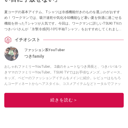
夏コーデの基本アイテム、Tシャツは冷感機能付きのものを選ぶのがおすす
め！ ワークマンでは、吸汗速乾や気化冷却機能など暑い夏を快適に過ごせる
機能を持ったTシャツが人気です。今回は、ワークマンに詳しいTSUKI TVの
つきパパさんが「氷撃冷感(R)-10℃半袖Tシャツ」をおすすめしてくれまし
た。まるで何も着ていないような軽い着心地なんだとか。ぜひチェックして
イチオシスト
みてください！
ファッション系YouTuber
つきfamily
おしゃれファミリーYouTuber。 2歳のキュートなつき局長と、つきパパ＆つ
きママのファミリーYouTuber。TSUKI TVではお手頃なメンズ、レディース、
キッズ、ベビーのファッションアイテムをメインに紹介。レビューはもちろ
んコーディネートからヘアスタイル、コスメアイテムなどトータルでファッ
ションを楽しめます。
このイチオシストの他の記事を読む
続きを読む＞