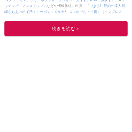
バウト フリマアプリ・ネットオークション ガイド
。
NHK「あさイチ」
や
フ
ジテレビ「ノンストップ」
などの情報番組に出演。
『できるfit 節約の達人川
崎さちえのポイ活＋クーポン＋メルカリ スマホでおトク術』（インプレス
刊）
、
『「ゆる副業」のはじめかた メルカリ スマホ1つでスキマ時間に効率
的に稼ぐ！』（翔泳社刊）
ほか著書多数。ブログは
「川崎さちえのごちゃま
続きを読む＞
ぜ日記」
。
■経歴：2003年、夫が子育てをするために、突然会社を辞める。翌月からの
給料が０円になり、家にいながら、しかも空いた時間でできるオークション
に目をつける。しかし、取引の仕方がわからずに、まずは落札者として参
加。その後、出品者側にまわり、家の中の物を出品しまくる。出品する物が
ほぼなくなってからは、仕入れを経験。ネットオークションを生活の一部に
取り入れるべく、「ネットオークションやフリマアプリは生活のインフラに
なる」という考えを持つ。また消費税増税の社会においては、ネットオーク
ションやフリマアプリが家計の救世主になりえると考え、業者とは違う視点
でユーザーとして参加中。
このイチオシストの他の記事を読む