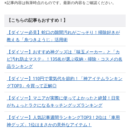
※記事内容は執筆時点のものです。最新の内容をご確認ください。
【こちらの記事もおすすめ！】
【ダイソー必見】蛇口の隙間汚れがごっそり！掃除好きが
教える「糸つきようじ」活用術
【ダイソー】おすすめ神グッズは「味玉メーカー」と「カ
ビ汚れ防止マステ」！135名が選ぶ収納・掃除・コスメの名
品ランキング
【ダイソー】110円で電気代を節約！「神アイテムランキン
グTOP3」今買って正解◎
【ダイソー】マニアが実際に使ってよかったと絶賛！日常
がちょっとラクになるキッチングッズランキング
【ダイソー】人気記事週間ランキングTOP3！2位は「車用
神グッズ」1位はまさかの意外なアイテム！