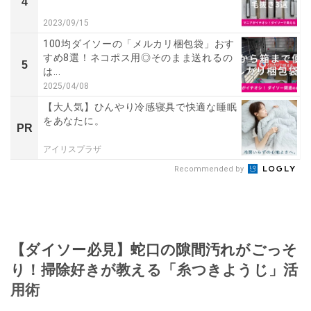
4
2023/09/15
100均ダイソーの「メルカリ梱包袋」おす
すめ8選！ネコポス用◎そのまま送れるの
5
は...
2025/04/08
【大人気】ひんやり冷感寝具で快適な睡眠
をあなたに。
PR
アイリスプラザ
Recommended by
【ダイソー必見】蛇口の隙間汚れがごっそ
り！掃除好きが教える「糸つきようじ」活
用術