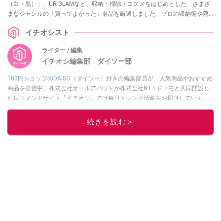
（白・黒）」、UR GLAMなど、収納・掃除・コスメをはじめとした、さまざ
まなジャンルの「買ってよかった」名品を厳選しました。プロの収納術や隠
れた便利アイテムまで、失敗しない100均の正解を徹底紹介します。
イチオシスト
ライター / 編集
イチオシ編集部 ダイソー部
100円ショップのDAISO（ダイソー）
好きの編集部員が、人気商品やおすすめ
商品を発信中。株式会社オールアバウトが株式会社NTTドコモと共同開設し
たレコメンドサイト「イチオシ」では毎日トレンド情報をお届けしていま
す。
Googleニュースでフォロー
してください！
続きを読む＞
このイチオシストの他の記事を読む