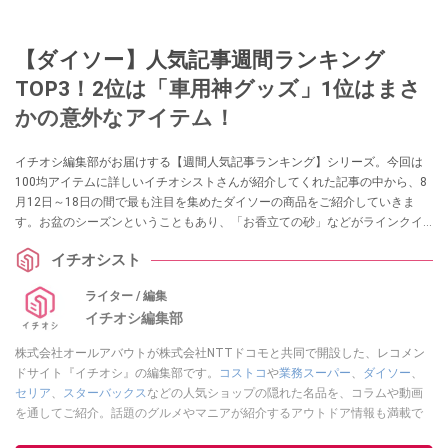
【ダイソー】人気記事週間ランキング
TOP3！2位は「車用神グッズ」1位はまさ
かの意外なアイテム！
イチオシ編集部がお届けする【週間人気記事ランキング】シリーズ。今回は
100均アイテムに詳しいイチオシストさんが紹介してくれた記事の中から、8
月12日～18日の間で最も注目を集めたダイソーの商品をご紹介していきま
す。お盆のシーズンということもあり、「お香立ての砂」などがラインクイ
ン！ 気になるアイテムがあれば、ぜひ参考にしてみてくださいね。
イチオシスト
ライター / 編集
イチオシ編集部
株式会社オールアバウトが株式会社NTTドコモと共同で開設した、レコメン
ドサイト『イチオシ』の編集部です。
コストコ
や
業務スーパー
、
ダイソー
、
セリア
、
スターバックス
などの人気ショップの隠れた名品を、コラムや動画
を通してご紹介。話題のグルメやマニアが紹介するアウトドア情報も満載で
す。配信しているコンテンツは専門家やインフルエンサーが実際に使用して