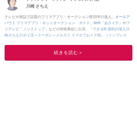
川崎 さちえ
テレビや雑誌で話題のフリマアプリ・オークション歴20年の達人。
オールア
バウト フリマアプリ・ネットオークション ガイド
。
NHK「あさイチ」
や
フ
ジテレビ「ノンストップ」
などの情報番組に出演。
『できるfit 節約の達人川
崎さちえのポイ活＋クーポン＋メルカリ スマホでおトク術』（インプレス
刊）
、
『「ゆる副業」のはじめかた メルカリ スマホ1つでスキマ時間に効率
的に稼ぐ！』（翔泳社刊）
ほか著書多数。ブログは
「川崎さちえのごちゃま
続きを読む＞
ぜ日記」
。
■経歴：2003年、夫が子育てをするために、突然会社を辞める。翌月からの
給料が０円になり、家にいながら、しかも空いた時間でできるオークション
に目をつける。しかし、取引の仕方がわからずに、まずは落札者として参
加。その後、出品者側にまわり、家の中の物を出品しまくる。出品する物が
ほぼなくなってからは、仕入れを経験。ネットオークションを生活の一部に
取り入れるべく、「ネットオークションやフリマアプリは生活のインフラに
なる」という考えを持つ。また消費税増税の社会においては、ネットオーク
ションやフリマアプリが家計の救世主になりえると考え、業者とは違う視点
でユーザーとして参加中。
このイチオシストの他の記事を読む