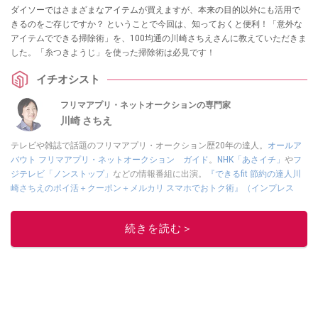
ダイソーではさまざまなアイテムが買えますが、本来の目的以外にも活用で
きるのをご存じですか？ ということで今回は、知っておくと便利！「意外な
アイテムでできる掃除術」を、100均通の川崎さちえさんに教えていただきま
した。「糸つきようじ」を使った掃除術は必見です！
イチオシスト
フリマアプリ・ネットオークションの専門家
川崎 さちえ
テレビや雑誌で話題のフリマアプリ・オークション歴20年の達人。
オールア
バウト フリマアプリ・ネットオークション ガイド
。
NHK「あさイチ」
や
フ
ジテレビ「ノンストップ」
などの情報番組に出演。
『できるfit 節約の達人川
崎さちえのポイ活＋クーポン＋メルカリ スマホでおトク術』（インプレス
刊）
、
『「ゆる副業」のはじめかた メルカリ スマホ1つでスキマ時間に効率
的に稼ぐ！』（翔泳社刊）
ほか著書多数。ブログは
「川崎さちえのごちゃま
続きを読む＞
ぜ日記」
。
■経歴：2003年、夫が子育てをするために、突然会社を辞める。翌月からの
給料が０円になり、家にいながら、しかも空いた時間でできるオークション
に目をつける。しかし、取引の仕方がわからずに、まずは落札者として参
加。その後、出品者側にまわり、家の中の物を出品しまくる。出品する物が
ほぼなくなってからは、仕入れを経験。ネットオークションを生活の一部に
取り入れるべく、「ネットオークションやフリマアプリは生活のインフラに