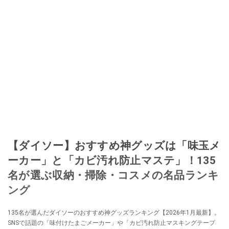
なる」という考えを持つ。また消費税増税の社会においては、ネットオーク
ションやフリマアプリが家計の救世主になりえると考え、業者とは違う視点
でユーザーとして参加中。
このイチオシストの他の記事を読む
【ダイソー】おすすめ神グッズは「味玉メ
ーカー」と「カビ汚れ防止マステ」！135
名が選ぶ収納・掃除・コスメの名品ランキ
ング
135名が選んだダイソーのおすすめ神グッズランキング【2026年1月最新】。
SNSで話題の「味付けたまごメーカー」や「カビ汚れ防止マスキングテープ