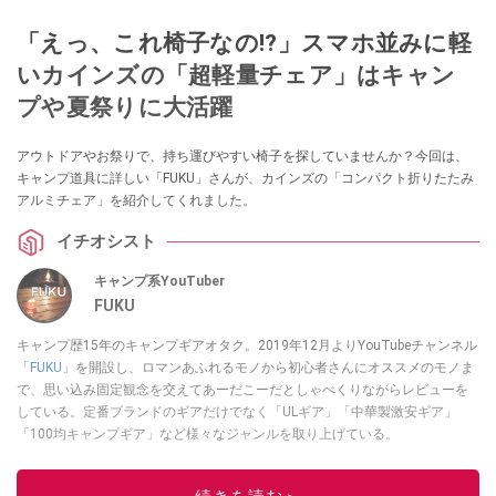
「えっ、これ椅子なの!?」スマホ並みに軽
いカインズの「超軽量チェア」はキャン
プや夏祭りに大活躍
アウトドアやお祭りで、持ち運びやすい椅子を探していませんか？今回は、
キャンプ道具に詳しい「FUKU」さんが、カインズの「コンパクト折りたたみ
アルミチェア」を紹介してくれました。
イチオシスト
キャンプ系YouTuber
FUKU
キャンプ歴15年のキャンプギアオタク。2019年12月よりYouTubeチャンネル
「
FUKU
」を開設し、ロマンあふれるモノから初心者さんにオススメのモノま
で、思い込み固定観念を交えてあーだこーだとしゃべくりながらレビューを
している。定番ブランドのギアだけでなく「ULギア」「中華製激安ギア」
「100均キャンプギア」など様々なジャンルを取り上げている。
このイチオシストの他の記事を読む