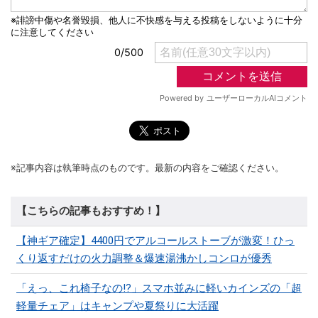
※記事内容は執筆時点のものです。最新の内容をご確認ください。
【こちらの記事もおすすめ！】
【神ギア確定】4400円でアルコールストーブが激変！ひっ
くり返すだけの火力調整＆爆速湯沸かしコンロが優秀
「えっ、これ椅子なの!?」スマホ並みに軽いカインズの「超
軽量チェア」はキャンプや夏祭りに大活躍