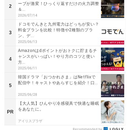
ーブが激変！ひっくり返すだけの火力調整
2
＆...
2026/07/14
ドコモでんきと九州電力はどっちが安い？
料金プランを比較！特徴や2種類のプラ
3
ン、デ...
2025/06/13
Amazonはdポイントがおトクに貯まるチ
ャンスがいっぱい！やり方のコツと使い
4
方...
2025/06/11
韓国ドラマ「おつかれさま」はNetflixで
配信中！キャストやあらすじを紹介！口...
5
2025/06/28
【大人気】ひんやり冷感寝具で快適な睡眠
をあなたに。
PR
アイリスプラザ
Recommended by