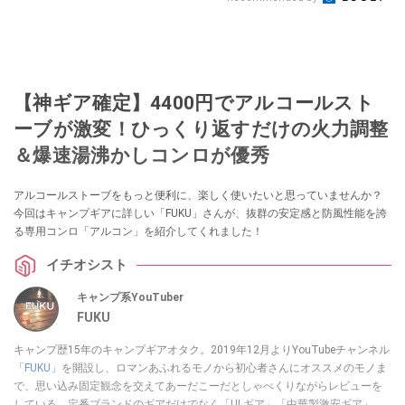
【神ギア確定】4400円でアルコールスト
ーブが激変！ひっくり返すだけの火力調整
＆爆速湯沸かしコンロが優秀
アルコールストーブをもっと便利に、楽しく使いたいと思っていませんか？
今回はキャンプギアに詳しい「FUKU」さんが、抜群の安定感と防風性能を誇
る専用コンロ「アルコン」を紹介してくれました！
イチオシスト
キャンプ系YouTuber
FUKU
キャンプ歴15年のキャンプギアオタク。2019年12月よりYouTubeチャンネル
「
FUKU
」を開設し、ロマンあふれるモノから初心者さんにオススメのモノま
で、思い込み固定観念を交えてあーだこーだとしゃべくりながらレビューを
している。定番ブランドのギアだけでなく「ULギア」「中華製激安ギア」