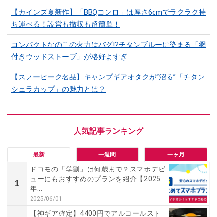
【カインズ夏新作】「BBQコンロ」は厚さ6cmでラクラク持
ち運べる！設営も撤収も超簡単！
コンパクトなのこの火力はバグ⁉チタンブルーに染まる「網
付きウッドストーブ」が格好よすぎ
【スノーピーク名品】キャンプギアオタクが“沼る”「チタン
シェラカップ」の魅力とは？
最新
一週間
一ヶ月
ドコモの「学割」は何歳まで？スマホデビ
ューにもおすすめのプランを紹介【2025
1
年...
2025/06/01
【神ギア確定】4400円でアルコールスト