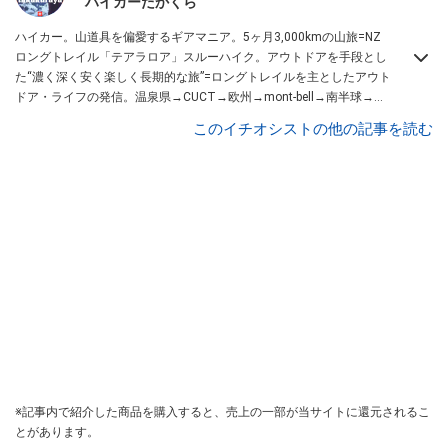
ハイカーたかくら
ハイカー。山道具を偏愛するギアマニア。5ヶ月3,000kmの山旅=NZ
ロングトレイル「テアラロア」スルーハイク。アウトドアを手段とし
た“濃く深く安く楽しく長期的な旅”=ロングトレイルを主としたアウト
ドア・ライフの発信。温泉県→CUCT→欧州→mont-bell→南半球→大
阪→ROF代表。登山記事の執筆もしています。たかくらの呟きは
こち
このイチオシストの他の記事を読む
ら
、YouTubeは
こちら
から！
※記事内で紹介した商品を購入すると、売上の一部が当サイトに還元されるこ
とがあります。