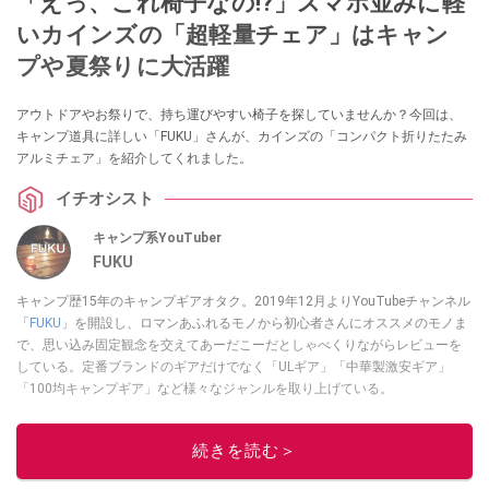
「えっ、これ椅子なの!?」スマホ並みに軽
いカインズの「超軽量チェア」はキャン
プや夏祭りに大活躍
アウトドアやお祭りで、持ち運びやすい椅子を探していませんか？今回は、
キャンプ道具に詳しい「FUKU」さんが、カインズの「コンパクト折りたたみ
アルミチェア」を紹介してくれました。
イチオシスト
キャンプ系YouTuber
FUKU
キャンプ歴15年のキャンプギアオタク。2019年12月よりYouTubeチャンネル
「
FUKU
」を開設し、ロマンあふれるモノから初心者さんにオススメのモノま
で、思い込み固定観念を交えてあーだこーだとしゃべくりながらレビューを
している。定番ブランドのギアだけでなく「ULギア」「中華製激安ギア」
「100均キャンプギア」など様々なジャンルを取り上げている。
このイチオシストの他の記事を読む
続きを読む＞