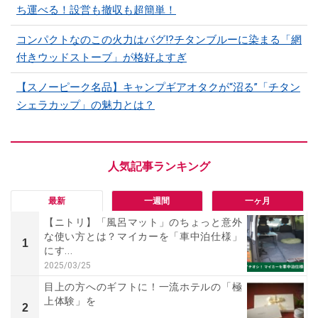
ち運べる！設営も撤収も超簡単！
コンパクトなのこの火力はバグ⁉チタンブルーに染まる「網
付きウッドストーブ」が格好よすぎ
【スノーピーク名品】キャンプギアオタクが“沼る”「チタン
シェラカップ」の魅力とは？
最新
一週間
一ヶ月
【ニトリ】「風呂マット」のちょっと意外
な使い方とは？マイカーを「車中泊仕様」
1
にす...
2025/03/25
目上の方へのギフトに！一流ホテルの「極
上体験」を
2