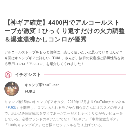
【神ギア確定】4400円でアルコールスト
ーブが激変！ひっくり返すだけの火力調整
＆爆速湯沸かしコンロが優秀
アルコールストーブをもっと便利に、楽しく使いたいと思っていませんか？
今回はキャンプギアに詳しい「FUKU」さんが、抜群の安定感と防風性能を誇
る専用コンロ「アルコン」を紹介してくれました！
イチオシスト
キャンプ系YouTuber
FUKU
キャンプ歴15年のキャンプギアオタク。2019年12月よりYouTubeチャンネル
「
FUKU
」を開設し、ロマンあふれるモノから初心者さんにオススメのモノま
で、思い込み固定観念を交えてあーだこーだとしゃべくりながらレビューを
している。定番ブランドのギアだけでなく「ULギア」「中華製激安ギア」
「100均キャンプギア」など様々なジャンルを取り上げている。