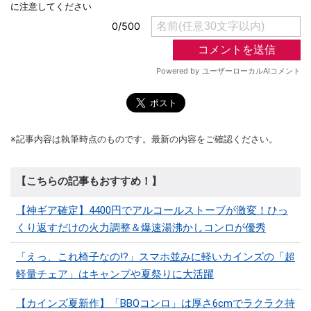
※記事内容は執筆時点のものです。最新の内容をご確認ください。
【こちらの記事もおすすめ！】
【神ギア確定】4400円でアルコールストーブが激変！ひっ
くり返すだけの火力調整＆爆速湯沸かしコンロが優秀
「えっ、これ椅子なの!?」スマホ並みに軽いカインズの「超
軽量チェア」はキャンプや夏祭りに大活躍
【カインズ夏新作】「BBQコンロ」は厚さ6cmでラクラク持