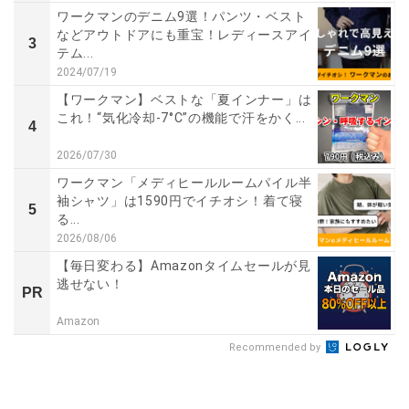
ワークマンのデニム9選！パンツ・ベスト
などアウトドアにも重宝！レディースアイ
3
テム...
2024/07/19
【ワークマン】ベストな「夏インナー」は
これ！“気化冷却-7°C”の機能で汗をかく...
4
2026/07/30
ワークマン「メディヒールルームパイル半
袖シャツ」は1590円でイチオシ！着て寝
5
る...
2026/08/06
【毎日変わる】Amazonタイムセールが見
逃せない！
PR
Amazon
Recommended by