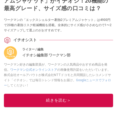
アムジャケット」がイチオシ！20機能の
最高グレード、サイズ感の口コミは？
ワークマンの「エックスシェルター暑熱Ωプレミアムジャケット」は4900円
で20種の暑熱リスク軽減機能を搭載。全体的にサイズ感が小さめなので1〜2
サイズアップして選ぶのがおすすめです。
イチオシスト
ライター / 編集
イチオシ編集部 ワークマン部
ワークマン好きの編集部員が、ワークマンの人気商品やおすすめ商品を発
信。
ワークマン公式オンラインストア
の画像使用許諾をいただいています。
株式会社オールアバウトが株式会社NTTドコモと共同開設したレコメンドサ
イト「イチオシ」では毎日トレンド情報をお届け。
Googleニュースでフォロ
ー
してください！
このイチオシストの他の記事を読む
続きを読む＞