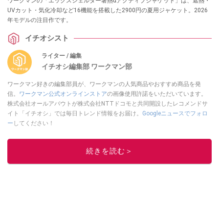
ワークマンの「エックスシェルター暑熱αアクティブジャケット」は、遮熱・
UVカット・気化冷却など16機能を搭載した2900円の夏用ジャケット。2026
年モデルの注目作です。
イチオシスト
ライター / 編集
イチオシ編集部 ワークマン部
ワークマン好きの編集部員が、ワークマンの人気商品やおすすめ商品を発
信。
ワークマン公式オンラインストア
の画像使用許諾をいただいています。
株式会社オールアバウトが株式会社NTTドコモと共同開設したレコメンドサ
イト「イチオシ」では毎日トレンド情報をお届け。
Googleニュースでフォロ
ー
してください！
このイチオシストの他の記事を読む
続きを読む＞