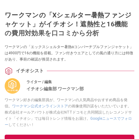
ワークマンの「Xシェルター暑熱ファンジ
ャケット」がイチオシ！遮熱性と16機能
の費用対効果を口コミから分析
ワークマンの「エックスシェルター暑熱αコンバーチブルファンジャケット」
は4900円で16の機能を搭載。ファン付きウエアとしての風の通り方には特徴
があり、事前の確認が推奨されます。
イチオシスト
ライター / 編集
イチオシ編集部 ワークマン部
ワークマン好きの編集部員が、ワークマンの人気商品やおすすめ商品を発
信。
ワークマン公式オンラインストア
の画像使用許諾をいただいています。
株式会社オールアバウトが株式会社NTTドコモと共同開設したレコメンドサ
イト「イチオシ」では毎日トレンド情報をお届け。
Googleニュースでフォロ
ー
してください！
このイチオシストの他の記事を読む