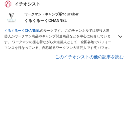
イチオシスト
ワークマン・キャンプ系YouTuber
くるくるーくCHANNEL
くるくるーくCHANNEL
のルークです。 このチャンネルでは現役大道
芸人がワークマン商品やキャンプ関連商品などを中心に紹介していま
す。 ワークマンの服を着ながら大道芸人として、全国各地でパフォー
マンスを行なっている、自称踊るワークマン大道芸人です笑 パフォー
マンスコンテストで優勝経験のあるパフォーマーが、本当に使える商
このイチオシストの他の記事を読む
品を紹介します。 商品を紹介していく中で、視聴者様に商品の良さを
感じでもらえるような動画を作成していきたいと思います。大道芸人
ルークは
こちら
から！