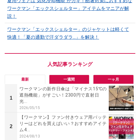
夏用ウェアは”気化冷却機能”がカギ！酷暑対策におすすめな
ワークマン「エックスシェルター」アイテムをマニアが解
説！
ワークマン「エックスシェルター」のジャケットは軽くて
快適！「夏の通勤で汗ダラダラ...」を解決！
最新
一週間
一ヶ月
ワークマンの新作日傘は「マイナス15℃の
遮熱機能」がすごい！2300円で直射日
1
光...
2026/05/15
【ワークマン】ファン付きウェア用バッテ
リーはどれを買えばいい？おすすめアイテ
2
ム4...
2024/08/13