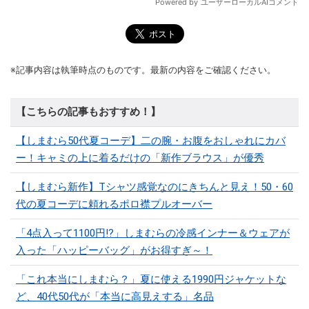
※記事内容は執筆時点のものです。最新の内容をご確認ください。
【こちらの記事もおすすめ！】
【しまむら50代夏コーデ】二の腕・お腹をおしゃれにカバ
ー！キャミの上に着るだけの「新作ブラウス」が優秀
【しまむら新作】Tシャツ感覚なのにきちんと見え！50・60
代の夏コーデに頼れるポロ襟プルオーバー
「4点入って1100円!?」しまむらの冷感インナー＆ウェアが
入った「ハッピーバッグ」がお得すぎ～！
「これ本当にしまむら？」夏に使える1990円ジャケットな
ど、40代50代が「本当に高見えする」名品