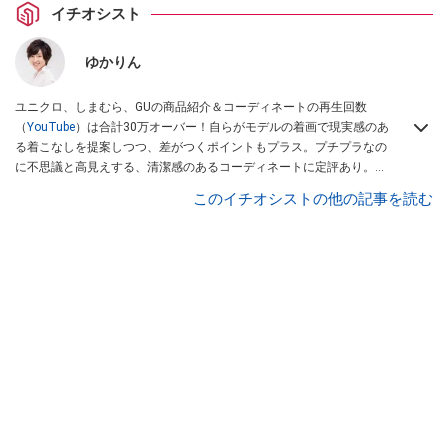
イチオシスト
ゆかりん
ユニクロ、しまむら、GUの商品紹介＆コーディネートの再生回数
（
YouTube
）は合計30万オーバー！自らがモデルの着画で現実感のあ
る着こなしを提案しつつ、差がつくポイントもプラス。プチプラなの
に不思議と高見えする、清潔感のあるコーディネートに定評あり。
「子育てに追われるママさんにもオシャレをあきめないでほしい！」
このイチオシストの他の記事を読む
とアクセサリーショップ「
レスブリス
」を立ち上げ、ショップオーナ
ー＆ジュエリーデザイナーとしても活躍中。