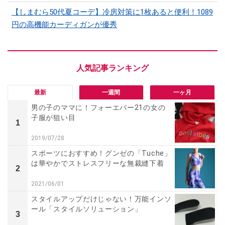
【しまむら50代夏コーデ】冷房対策に1枚あると便利！1089
円の高機能カーディガンが優秀
最新
一週間
一ヶ月
男の子のママに！フォーエバー21の女の
子服が狙い目
1
2019/07/28
スポーツにおすすめ！グンゼの「Tuche」
は華やかでストレスフリーな無裁縫下着
2
2021/06/01
スタイルアップだけじゃない！万能インソ
ール「スタイルソリューション」
3