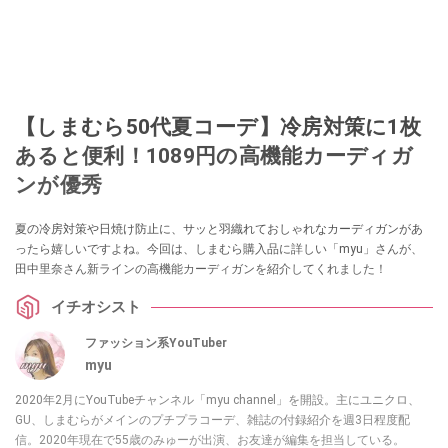
【しまむら50代夏コーデ】冷房対策に1枚
あると便利！1089円の高機能カーディガ
ンが優秀
夏の冷房対策や日焼け防止に、サッと羽織れておしゃれなカーディガンがあ
ったら嬉しいですよね。今回は、しまむら購入品に詳しい「myu」さんが、
田中里奈さん新ラインの高機能カーディガンを紹介してくれました！
イチオシスト
ファッション系YouTuber
myu
2020年2月にYouTubeチャンネル「myu channel」を開設。主にユニクロ、
GU、しまむらがメインのプチプラコーデ、雑誌の付録紹介を週3日程度配
信。2020年現在で55歳のみゅーが出演、お友達が編集を担当している。