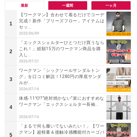
最新
一週間
一ヶ月
【ワークマン】合わせて着るだけでコーデ
完成！新作「ブリーズフロー」アイテムは
1
セッ...
2025/06/09
「エックスシェルターひとつだけ買うなら
これ！」総額15万のワークマン商品を購
2
入し...
2026/07/21
ワークマン「シックソールサンダルトン
グ」を口コミ解説！1280円の厚底サンダ
3
ルが...
2026/07/16
体感-11℃!?“絶対焼かない”派におすすめな
ワークマン「エックスシェルター長袖...
4
2026/07/16
「まるで何も履いてないみたい！」【ワー
クマン】超軽量＆接触冷感機能付カーゴパ
5