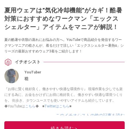
夏用ウェアは”気化冷却機能”がカギ！酷暑
対策におすすめなワークマン「エックス
シェルター」アイテムをマニアが解説！
夏の酷暑や衣類の蒸れにお悩みの方へ。YouTubeで商品紹介を発信するワー
クマンマニアの稔さんが、着るだけで涼しい「エックスシェルター暑熱α」シ
リーズの最新おすすめウェア3着をご紹介します！
イチオシスト
YouTuber
稔
『お得に賢く格好良く。働きやすい快適な環境作り』 現場作業を少しでも楽
にする為に、お金をかけずにお得に格好良く。 働きやすい快適な環境つくり
を。 街歩き、タウンユースでも使いやすいアイテムも紹介しています。
◆YouTubeは
こちら
◆ ■
Twitterはこちら
■
このイチオシストの他の記事を読む
続きを読む＞