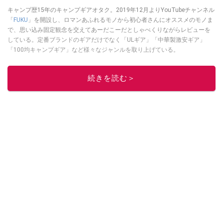
キャンプ歴15年のキャンプギアオタク。2019年12月よりYouTubeチャンネル
「
FUKU
」を開設し、ロマンあふれるモノから初心者さんにオススメのモノま
で、思い込み固定観念を交えてあーだこーだとしゃべくりながらレビューを
している。定番ブランドのギアだけでなく「ULギア」「中華製激安ギア」
「100均キャンプギア」など様々なジャンルを取り上げている。
このイチオシストの他の記事を読む
続きを読む＞