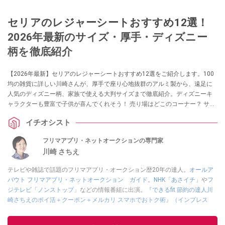
セリアのレジャーシートおすすめ12選！
2026年最新のサイズ・厚手・ディズニー
柄を徹底紹介
【2026年最新】セリアのレジャーシートおすすめ12選をご紹介します。100
均の雑貨に詳しい川崎さんが、厚手で座り心地抜群のアルミ製から、遠足に
人気のディズニー柄、家族で使える大判サイズまで徹底紹介。ディズニーキ
ャラクターも豊富で子供が喜んでくれそう！ 売り場はどこのコーナー？ サン
リオキャラクターのレジャーシートもある？ などの疑問にもお答えします。
イチオシスト
フリマアプリ・ネットオークションの専門家
川崎 さちえ
テレビや雑誌で話題のフリマアプリ・オークション歴20年の達人。
オールア
バウト フリマアプリ・ネットオークション ガイド
。
NHK「あさイチ」
や
フ
ジテレビ「ノンストップ」
などの情報番組に出演。
『できるfit 節約の達人川
崎さちえのポイ活＋クーポン＋メルカリ スマホでおトク術』（インプレス
刊）
、
『「ゆる副業」のはじめかた メルカリ スマホ1つでスキマ時間に効率
的に稼ぐ！』（翔泳社刊）
ほか著書多数。ブログは
「川崎さちえのごちゃま