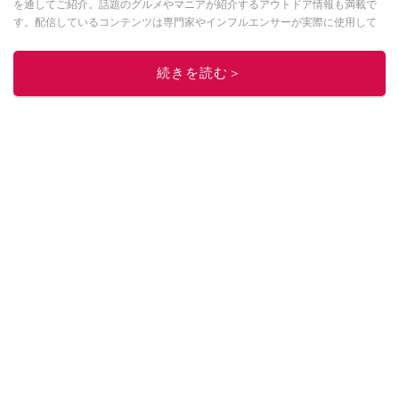
を通してご紹介。話題のグルメやマニアが紹介するアウトドア情報も満載で
す。配信しているコンテンツは専門家やインフルエンサーが実際に使用して
レビューしています。毎日トレンド情報をお届けしているので、ぜひ
Google
ニュースでフォロー
してください！
続きを読む＞
このイチオシストの他の記事を読む