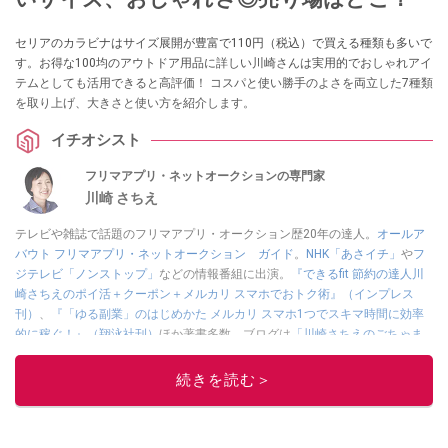
セリアのカラビナはサイズ展開が豊富で110円（税込）で買える種類も多いで
す。お得な100均のアウトドア用品に詳しい川崎さんは実用的でおしゃれアイ
テムとしても活用できると高評価！ コスパと使い勝手のよさを両立した7種類
を取り上げ、大きさと使い方を紹介します。
イチオシスト
フリマアプリ・ネットオークションの専門家
川崎 さちえ
テレビや雑誌で話題のフリマアプリ・オークション歴20年の達人。
オールア
バウト フリマアプリ・ネットオークション ガイド
。
NHK「あさイチ」
や
フ
ジテレビ「ノンストップ」
などの情報番組に出演。
『できるfit 節約の達人川
崎さちえのポイ活＋クーポン＋メルカリ スマホでおトク術』（インプレス
刊）
、
『「ゆる副業」のはじめかた メルカリ スマホ1つでスキマ時間に効率
的に稼ぐ！』（翔泳社刊）
ほか著書多数。ブログは
「川崎さちえのごちゃま
ぜ日記」
。
■経歴：2003年、夫が子育てをするために、突然会社を辞める。翌月からの
続きを読む＞
給料が０円になり、家にいながら、しかも空いた時間でできるオークション
に目をつける。しかし、取引の仕方がわからずに、まずは落札者として参
加。その後、出品者側にまわり、家の中の物を出品しまくる。出品する物が