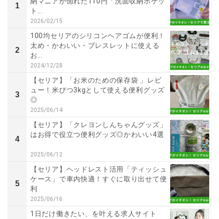
納マニアが惚れた110円「洗面収納ポケッ
1
ト...
2026/02/15
100均セリアのシリコンヘアゴムが便利！
太め・かわいい・ブレスレットに使える
2
お...
2024/12/28
【セリア】「お米のための保存袋 」レビ
ュー！米びつ3kgとして使える便利グッズ
3
◎
2025/06/14
【セリア】「クレヨンしんちゃんグッズ」
はお得で役立つ便利グッズ◎かわいい4選
4
2025/06/12
【セリア】ヘッドレスト活用「ティッシュ
ケース」で車内快適！すぐに取り出せて便
5
利
2025/06/16
1日だけ働きたい、を叶える求人サイト