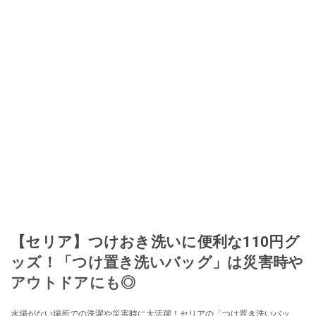
ほぼなくなってからは、仕入れを経験。ネットオークションを生活の一部に
取り入れるべく、「ネットオークションやフリマアプリは生活のインフラに
なる」という考えを持つ。また消費税増税の社会においては、ネットオーク
ションやフリマアプリが家計の救世主になりえると考え、業者とは違う視点
でユーザーとして参加中。
このイチオシストの他の記事を読む
【セリア】つけおき洗いに便利な110円グ
ッズ！「つけ置き洗いバッグ」は災害時や
アウトドアにも◎
水場がない場所での洗濯や災害時に大活躍！セリアの「つけ置き洗いバッ