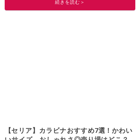
続きを読む＞
ぜ日記」
。
■経歴：2003年、夫が子育てをするために、突然会社を辞める。翌月からの
給料が０円になり、家にいながら、しかも空いた時間でできるオークション
に目をつける。しかし、取引の仕方がわからずに、まずは落札者として参
加。その後、出品者側にまわり、家の中の物を出品しまくる。出品する物が
ほぼなくなってからは、仕入れを経験。ネットオークションを生活の一部に
取り入れるべく、「ネットオークションやフリマアプリは生活のインフラに
なる」という考えを持つ。また消費税増税の社会においては、ネットオーク
ションやフリマアプリが家計の救世主になりえると考え、業者とは違う視点
でユーザーとして参加中。
このイチオシストの他の記事を読む
【セリア】カラビナおすすめ7選！かわい
いサイズ、おしゃれさ◎売り場はどこ？