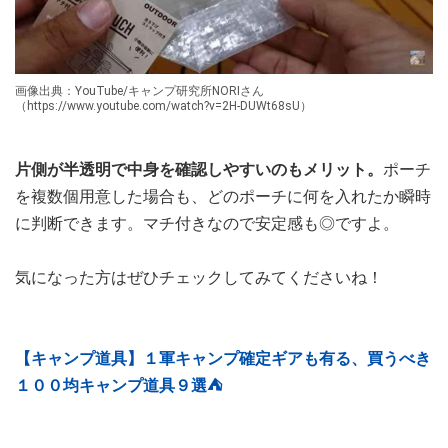
画像出典：YouTube/キャンプ研究所NORIさん
（https://www.youtube.com/watch?v=2H-DUWt68sU）
片側が半透明で中身を確認しやすいのもメリット。
ポーチ
を複数個用意した場合も、どのポーチに何を入れたか瞬時
に判断できます。マチ付きなので安定感も◎ですよ。
気になった方はぜひチェックしてみてくださいね！
【キャンプ道具】１軍キャンプ確定ギアも有る、買うべき
１００均キャンプ道具９選⛺