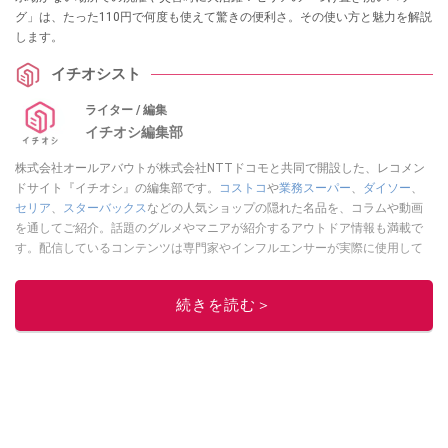
グ」は、たった110円で何度も使えて驚きの便利さ。その使い方と魅力を解説
します。
イチオシスト
ライター / 編集
イチオシ編集部
株式会社オールアバウトが株式会社NTTドコモと共同で開設した、レコメン
ドサイト『イチオシ』の編集部です。
コストコ
や
業務スーパー
、
ダイソー
、
セリア
、
スターバックス
などの人気ショップの隠れた名品を、コラムや動画
を通してご紹介。話題のグルメやマニアが紹介するアウトドア情報も満載で
す。配信しているコンテンツは専門家やインフルエンサーが実際に使用して
レビューしています。毎日トレンド情報をお届けしているので、ぜひ
Google
ニュースでフォロー
してください！
続きを読む＞
このイチオシストの他の記事を読む