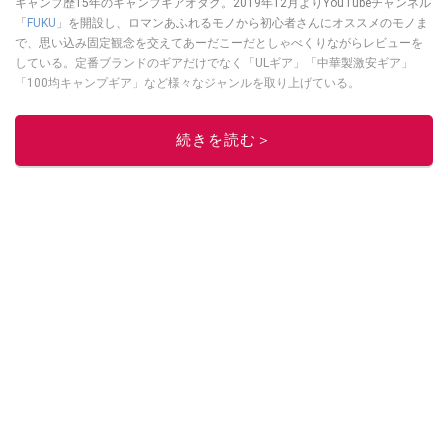
キャンプ歴15年のキャンプギアオタク。2019年12月よりYouTubeチャンネル
「
FUKU
」を開設し、ロマンあふれるモノから初心者さんにオススメのモノま
で、思い込み固定観念を交えてあーだこーだとしゃべくりながらレビューを
している。定番ブランドのギアだけでなく「ULギア」「中華製激安ギア」
「100均キャンプギア」など様々なジャンルを取り上げている。
このイチオシストの他の記事を読む
続きを読む＞