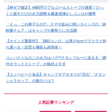
【神ギア確定】4400円でアルコールストーブが激変！ひっ
くり返すだけの火力調整＆爆速湯沸かしコンロが優秀
「えっ、これ椅子なの!?」スマホ並みに軽いカインズの「超
軽量チェア」はキャンプや夏祭りに大活躍
【カインズ夏新作】「BBQコンロ」は厚さ6cmでラクラク持
ち運べる！設営も撤収も超簡単！
コンパクトなのこの火力はバグ⁉チタンブルーに染まる「網
付きウッドストーブ」が格好よすぎ
【スノーピーク名品】キャンプギアオタクが“沼る”「チタン
シェラカップ」の魅力とは？