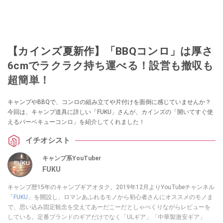
【カインズ夏新作】「BBQコンロ」は厚さ
6cmでラクラク持ち運べる！設営も撤収も
超簡単！
キャンプやBBQで、コンロの組み立てや片付けを面倒に感じていませんか？
今回は、キャンプ道具に詳しい「FUKU」さんが、カインズの「開いてすぐ使
えるバーベキューコンロ」を紹介してくれました！
イチオシスト
キャンプ系YouTuber
FUKU
キャンプ歴15年のキャンプギアオタク。2019年12月よりYouTubeチャンネル
「
FUKU
」を開設し、ロマンあふれるモノから初心者さんにオススメのモノま
で、思い込み固定観念を交えてあーだこーだとしゃべくりながらレビューを
している。定番ブランドのギアだけでなく「ULギア」「中華製激安ギア」