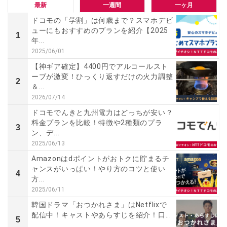
最新
一週間
一ヶ月
ドコモの「学割」は何歳まで？スマホデビ
ューにもおすすめのプランを紹介【2025
1
年...
2025/06/01
【神ギア確定】4400円でアルコールスト
ーブが激変！ひっくり返すだけの火力調整
2
＆...
2026/07/14
ドコモでんきと九州電力はどっちが安い？
料金プランを比較！特徴や2種類のプラ
3
ン、デ...
2025/06/13
Amazonはdポイントがおトクに貯まるチ
ャンスがいっぱい！やり方のコツと使い
4
方...
2025/06/11
韓国ドラマ「おつかれさま」はNetflixで
配信中！キャストやあらすじを紹介！口...
5