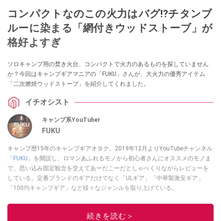
コンパクトなのこの火力はバグ⁉チタンブ
ルーに染まる「網付きウッドストーブ」が
格好よすぎ
ソロキャンプ用の焚き火台、コンパクトで火力のあるものを探していません
か？今回はキャンプギアマニアの「FUKU」さんが、大火力の優秀アイテム
「二次燃焼ウッドストーブ」を紹介してくれました。
イチオシスト
キャンプ系YouTuber
FUKU
キャンプ歴15年のキャンプギアオタク。2019年12月よりYouTubeチャンネル
「
FUKU
」を開設し、ロマンあふれるモノから初心者さんにオススメのモノま
で、思い込み固定観念を交えてあーだこーだとしゃべくりながらレビューを
している。定番ブランドのギアだけでなく「ULギア」「中華製激安ギア」
「100均キャンプギア」など様々なジャンルを取り上げている。
このイチオシストの他の記事を読む
続きを読む＞