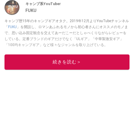
キャンプ系YouTuber
FUKU
キャンプ歴15年のキャンプギアオタク。2019年12月よりYouTubeチャンネル
「
FUKU
」を開設し、ロマンあふれるモノから初心者さんにオススメのモノま
で、思い込み固定観念を交えてあーだこーだとしゃべくりながらレビューを
している。定番ブランドのギアだけでなく「ULギア」「中華製激安ギア」
「100均キャンプギア」など様々なジャンルを取り上げている。
このイチオシストの他の記事を読む
続きを読む＞