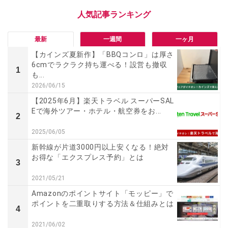
最新
一週間
一ヶ月
【カインズ夏新作】「BBQコンロ」は厚さ
6cmでラクラク持ち運べる！設営も撤収
1
も...
2026/06/15
【2025年6月】楽天トラベル スーパーSAL
Eで海外ツアー・ホテル・航空券をお...
2
2025/06/05
新幹線が片道3000円以上安くなる！絶対
お得な「エクスプレス予約」とは
3
2021/05/21
Amazonのポイントサイト「モッピー」で
ポイントを二重取りする方法＆仕組みとは
4
2021/06/02