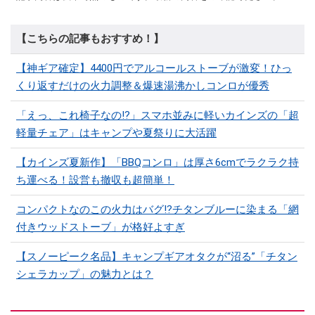
【こちらの記事もおすすめ！】
【神ギア確定】4400円でアルコールストーブが激変！ひっ
くり返すだけの火力調整＆爆速湯沸かしコンロが優秀
「えっ、これ椅子なの!?」スマホ並みに軽いカインズの「超
軽量チェア」はキャンプや夏祭りに大活躍
【カインズ夏新作】「BBQコンロ」は厚さ6cmでラクラク持
ち運べる！設営も撤収も超簡単！
コンパクトなのこの火力はバグ⁉チタンブルーに染まる「網
付きウッドストーブ」が格好よすぎ
【スノーピーク名品】キャンプギアオタクが“沼る”「チタン
シェラカップ」の魅力とは？