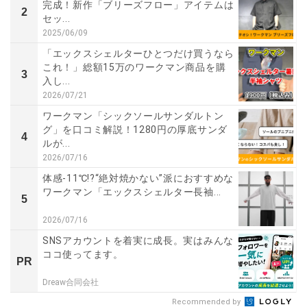
完成！新作「ブリーズフロー」アイテムは
2
セッ...
2025/06/09
「エックスシェルターひとつだけ買うなら
これ！」総額15万のワークマン商品を購
3
入し...
2026/07/21
ワークマン「シックソールサンダルトン
グ」を口コミ解説！1280円の厚底サンダ
4
ルが...
2026/07/16
体感-11℃!?“絶対焼かない”派におすすめな
ワークマン「エックスシェルター長袖...
5
2026/07/16
SNSアカウントを着実に成長。実はみんな
ココ使ってます。
PR
Dreaw合同会社
Recommended by