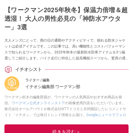
【ワークマン2025年秋冬】保温力倍増＆超
透湿！ 大人の男性必見の「神防水アウタ
ー」3選
大人メンズにとって、雨の日の通勤やアクティビティで、頼れる防水ジャケ
ットは必須アイテムです。この記事では、高い機能性とコストパフォーマン
スで知られるワークマンから、2025年秋冬の最新防水防寒アイテムを3つ厳
選してご紹介します。バイク走行に特化した超高機能スーツから、驚異の透
湿性を誇る軽量ジャケット、さらに高見えする進化した防水防寒コートま
イチオシスト
で、用途に応じて最適な一着が見つかるはずです。雨の日の憂鬱を吹き飛ば
す快適なウェアをチェックしましょう！
ライター / 編集
イチオシ編集部 ワークマン部
ワークマン好きの編集部員が、ワークマンの人気商品やおすすめ商品を発
信。
ワークマン公式オンラインストア
の画像使用許諾をいただいています。
株式会社オールアバウトが株式会社NTTドコモと共同開設したレコメンドサ
イト「イチオシ」では毎日トレンド情報をお届け。
Googleニュースでフォロ
ー
してください！
このイチオシストの他の記事を読む
続きを読む＞