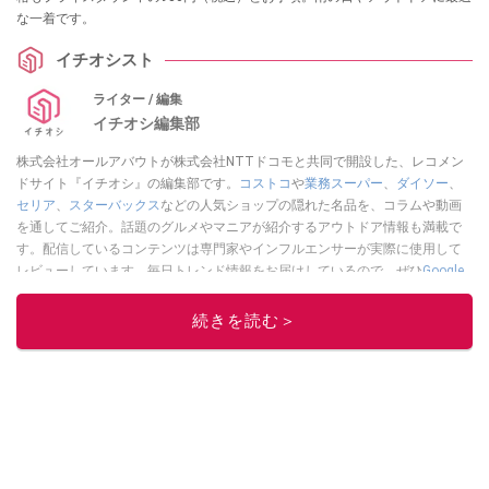
な一着です。
イチオシスト
ライター / 編集
イチオシ編集部
株式会社オールアバウトが株式会社NTTドコモと共同で開設した、レコメン
ドサイト『イチオシ』の編集部です。
コストコ
や
業務スーパー
、
ダイソー
、
セリア
、
スターバックス
などの人気ショップの隠れた名品を、コラムや動画
を通してご紹介。話題のグルメやマニアが紹介するアウトドア情報も満載で
す。配信しているコンテンツは専門家やインフルエンサーが実際に使用して
レビューしています。毎日トレンド情報をお届けしているので、ぜひ
Google
ニュースでフォロー
してください！
続きを読む＞
このイチオシストの他の記事を読む