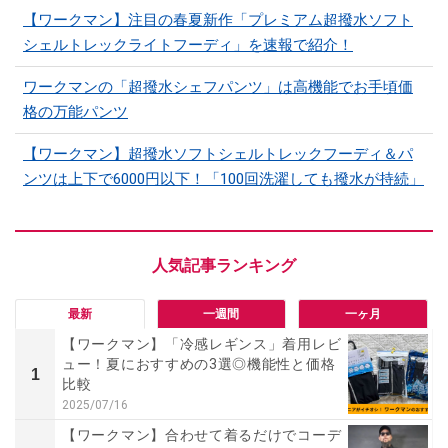
【ワークマン】注目の春夏新作「プレミアム超撥水ソフト
シェルトレックライトフーディ」を速報で紹介！
ワークマンの「超撥水シェフパンツ」は高機能でお手頃価
格の万能パンツ
【ワークマン】超撥水ソフトシェルトレックフーディ＆パ
ンツは上下で6000円以下！「100回洗濯しても撥水が持続」
最新
一週間
一ヶ月
【ワークマン】「冷感レギンス」着用レビ
ュー！夏におすすめの3選◎機能性と価格
1
比較
2025/07/16
【ワークマン】合わせて着るだけでコーデ