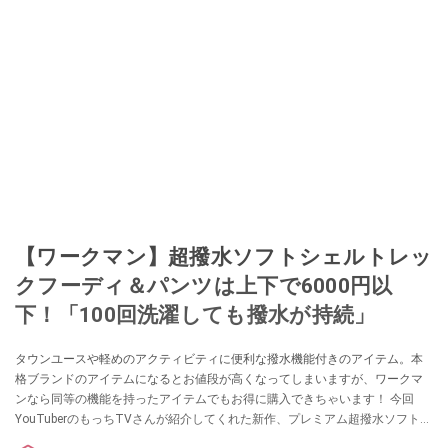
【ワークマン】超撥水ソフトシェルトレッ
クフーディ＆パンツは上下で6000円以
下！「100回洗濯しても撥水が持続」
タウンユースや軽めのアクティビティに便利な撥水機能付きのアイテム。本
格ブランドのアイテムになるとお値段が高くなってしまいますが、ワークマ
ンなら同等の機能を持ったアイテムでもお得に購入できちゃいます！ 今回
YouTuberのもっちTVさんが紹介してくれた新作、プレミアム超撥水ソフトシ
ェルトレックフーディ・パンツは今買ってオールシーズン活用できるアイテ