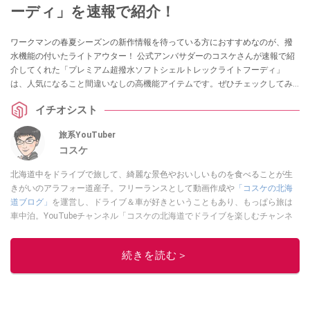
ーディ」を速報で紹介！
ワークマンの春夏シーズンの新作情報を待っている方におすすめなのが、撥
水機能の付いたライトアウター！ 公式アンバサダーのコスケさんが速報で紹
介してくれた「プレミアム超撥水ソフトシェルトレックライトフーディ」
は、人気になること間違いなしの高機能アイテムです。ぜひチェックしてみ
てください。
イチオシスト
旅系YouTuber
コスケ
北海道中をドライブで旅して、綺麗な景色やおいしいものを食べることが生
きがいのアラフォー道産子。フリーランスとして動画作成や
「コスケの北海
道ブログ」
を運営し、ドライブ＆車が好きということもあり、もっぱら旅は
車中泊。YouTubeチャンネル「コスケの北海道でドライブを楽しむチャンネ
ル」では、北海道の情報や車中泊の様子、旅だけではなく車のレポートなど
も配信中。
続きを読む＞
このイチオシストの他の記事を読む