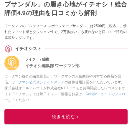
プサンダル」の履き心地がイチオシ！総合
評価4.9の理由を口コミから解剖
ワークマンの「レディース スポーツテープサンダル」は2500円（税込）。優
れたフィット感とクッション性で、2万歩歩いても疲れないと口コミで評判の
厚底サンダルです。
イチオシスト
ライター / 編集
イチオシ編集部 ワークマン部
ワークマン好きの編集部員が、ワークマンの人気商品やおすすめ商品を発
信。
ワークマン公式オンラインストア
の画像使用許諾をいただいています。
株式会社オールアバウトが株式会社NTTドコモと共同開設したレコメンドサ
イト「イチオシ」では毎日トレンド情報をお届け。
Googleニュースでフォロ
ー
してください！
このイチオシストの他の記事を読む
続きを読む＞