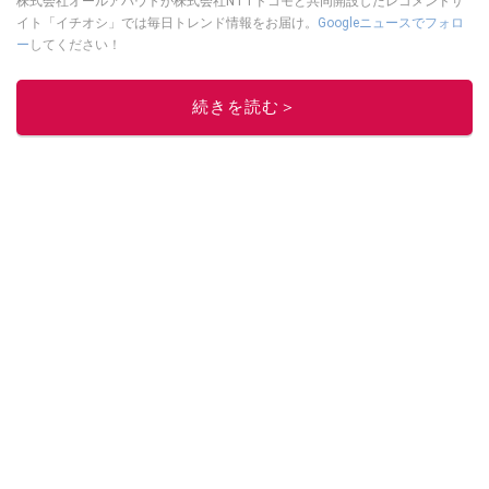
株式会社オールアバウトが株式会社NTTドコモと共同開設したレコメンドサ
イト「イチオシ」では毎日トレンド情報をお届け。
Googleニュースでフォロ
ー
してください！
このイチオシストの他の記事を読む
続きを読む＞