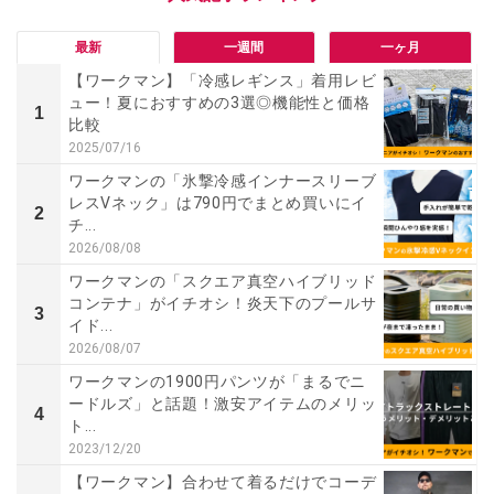
最新
一週間
一ヶ月
【ワークマン】「冷感レギンス」着用レビ
ュー！夏におすすめの3選◎機能性と価格
1
比較
2025/07/16
ワークマンの「氷撃冷感インナースリーブ
レスVネック」は790円でまとめ買いにイ
2
チ...
2026/08/08
ワークマンの「スクエア真空ハイブリッド
コンテナ」がイチオシ！炎天下のプールサ
3
イド...
2026/08/07
ワークマンの1900円パンツが「まるでニ
ードルズ」と話題！激安アイテムのメリッ
4
ト...
2023/12/20
【ワークマン】合わせて着るだけでコーデ