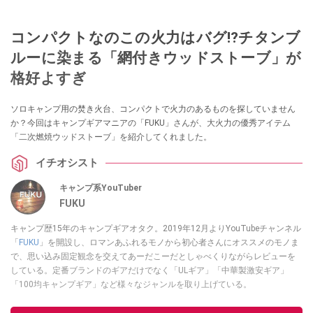
コンパクトなのこの火力はバグ⁉チタンブ
ルーに染まる「網付きウッドストーブ」が
格好よすぎ
ソロキャンプ用の焚き火台、コンパクトで火力のあるものを探していません
か？今回はキャンプギアマニアの「FUKU」さんが、大火力の優秀アイテム
「二次燃焼ウッドストーブ」を紹介してくれました。
イチオシスト
キャンプ系YouTuber
FUKU
キャンプ歴15年のキャンプギアオタク。2019年12月よりYouTubeチャンネル
「
FUKU
」を開設し、ロマンあふれるモノから初心者さんにオススメのモノま
で、思い込み固定観念を交えてあーだこーだとしゃべくりながらレビューを
している。定番ブランドのギアだけでなく「ULギア」「中華製激安ギア」
「100均キャンプギア」など様々なジャンルを取り上げている。
このイチオシストの他の記事を読む