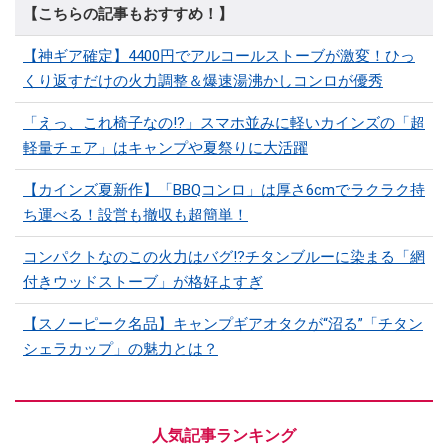
【こちらの記事もおすすめ！】
【神ギア確定】4400円でアルコールストーブが激変！ひっ
くり返すだけの火力調整＆爆速湯沸かしコンロが優秀
「えっ、これ椅子なの!?」スマホ並みに軽いカインズの「超
軽量チェア」はキャンプや夏祭りに大活躍
【カインズ夏新作】「BBQコンロ」は厚さ6cmでラクラク持
ち運べる！設営も撤収も超簡単！
コンパクトなのこの火力はバグ⁉チタンブルーに染まる「網
付きウッドストーブ」が格好よすぎ
【スノーピーク名品】キャンプギアオタクが“沼る”「チタン
シェラカップ」の魅力とは？