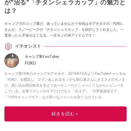
が“沼る”「チタンシェラカップ」の魅力と
は？
キャンプでのコップ選び、迷っていませんか？今回はギアオタクの「FUKU」
さんが、スノーピークの「チタンシェラカップ」を紹介してくれました。一
度使ったら手放せなくなる、一生モノの神アイテムです！
イチオシスト
キャンプ系YouTuber
FUKU
キャンプ歴15年のキャンプギアオタク。2019年12月よりYouTubeチャンネル
「
FUKU
」を開設し、ロマンあふれるモノから初心者さんにオススメのモノま
で、思い込み固定観念を交えてあーだこーだとしゃべくりながらレビューを
している。定番ブランドのギアだけでなく「ULギア」「中華製激安ギア」
「100均キャンプギア」など様々なジャンルを取り上げている。
このイチオシストの他の記事を読む
続きを読む＞