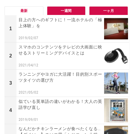
最新
一週間
一ヶ月
目上の方へのギフトに！一流ホテルの「極
上体験」を
1
2019/02/07
スマホのコンテンツをテレビの大画面に映
せるストリーミングデバイスとは
2
2021/04/12
ランニングやヨガに大活躍！目的別スポー
ツタイツの選び方
3
2021/05/02
似ている英単語の違いがわかる！大人の英
語学び直し
4
2019/09/01
なんだかチキンラーメンが食べたくなる…