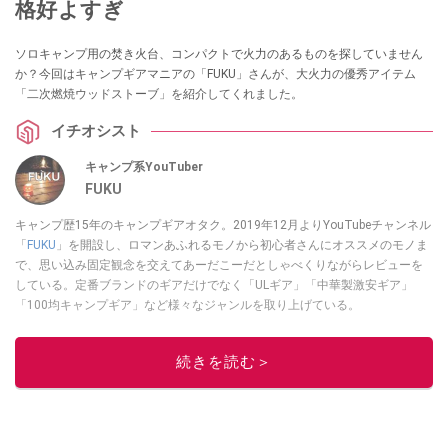
格好よすぎ
ソロキャンプ用の焚き火台、コンパクトで火力のあるものを探していません
か？今回はキャンプギアマニアの「FUKU」さんが、大火力の優秀アイテム
「二次燃焼ウッドストーブ」を紹介してくれました。
イチオシスト
キャンプ系YouTuber
FUKU
キャンプ歴15年のキャンプギアオタク。2019年12月よりYouTubeチャンネル
「
FUKU
」を開設し、ロマンあふれるモノから初心者さんにオススメのモノま
で、思い込み固定観念を交えてあーだこーだとしゃべくりながらレビューを
している。定番ブランドのギアだけでなく「ULギア」「中華製激安ギア」
「100均キャンプギア」など様々なジャンルを取り上げている。
このイチオシストの他の記事を読む
続きを読む＞