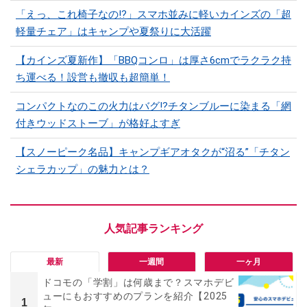
「えっ、これ椅子なの!?」スマホ並みに軽いカインズの「超
軽量チェア」はキャンプや夏祭りに大活躍
【カインズ夏新作】「BBQコンロ」は厚さ6cmでラクラク持
ち運べる！設営も撤収も超簡単！
コンパクトなのこの火力はバグ⁉チタンブルーに染まる「網
付きウッドストーブ」が格好よすぎ
【スノーピーク名品】キャンプギアオタクが“沼る”「チタン
シェラカップ」の魅力とは？
最新
一週間
一ヶ月
ドコモの「学割」は何歳まで？スマホデビ
ューにもおすすめのプランを紹介【2025
1