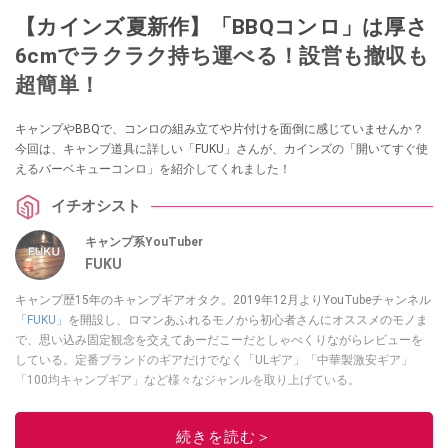
【カインズ夏新作】「BBQコンロ」は厚さ
6cmでラクラク持ち運べる！設営も撤収も
超簡単！
キャンプやBBQで、コンロの組み立てや片付けを面倒に感じていませんか？
今回は、キャンプ道具に詳しい「FUKU」さんが、カインズの「開いてすぐ使
えるバーベキューコンロ」を紹介してくれました！
イチオシスト
キャンプ系YouTuber
FUKU
キャンプ歴15年のキャンプギアオタク。2019年12月よりYouTubeチャンネル
「
FUKU
」を開設し、ロマンあふれるモノから初心者さんにオススメのモノま
で、思い込み固定観念を交えてあーだこーだとしゃべくりながらレビューを
している。定番ブランドのギアだけでなく「ULギア」「中華製激安ギア」
「100均キャンプギア」など様々なジャンルを取り上げている。
このイチオシストの他の記事を読む
続きを読む＞