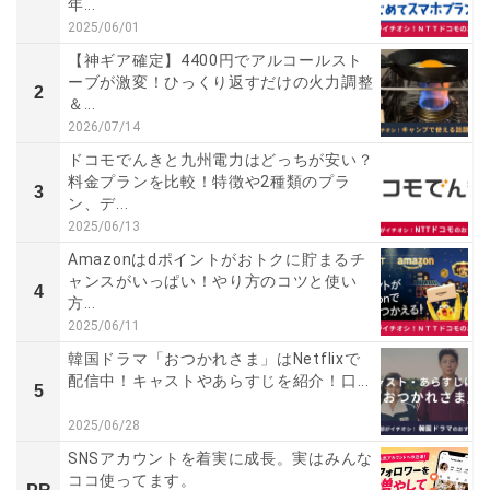
年...
2025/06/01
【神ギア確定】4400円でアルコールスト
ーブが激変！ひっくり返すだけの火力調整
2
＆...
2026/07/14
ドコモでんきと九州電力はどっちが安い？
料金プランを比較！特徴や2種類のプラ
3
ン、デ...
2025/06/13
Amazonはdポイントがおトクに貯まるチ
ャンスがいっぱい！やり方のコツと使い
4
方...
2025/06/11
韓国ドラマ「おつかれさま」はNetflixで
配信中！キャストやあらすじを紹介！口...
5
2025/06/28
SNSアカウントを着実に成長。実はみんな
ココ使ってます。