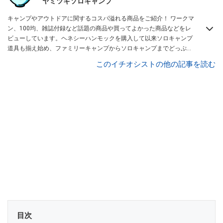
ヤミツキソロキャンプ
キャンプやアウトドアに関するコスパ溢れる商品をご紹介！ ワークマ
ン、100均、雑誌付録など話題の商品や買ってよかった商品などをレ
ビューしています。ヘネシーハンモックを購入して以来ソロキャンプ
道具も揃え始め、ファミリーキャンプからソロキャンプまでどっぷり
と沼にハマっている私がお送りするチャンネルです！
ヤミツキマツモ
このイチオシストの他の記事を読む
ト
目次