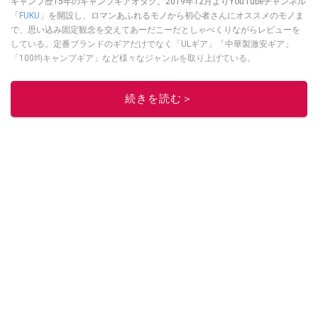
キャンプ歴15年のキャンプギアオタク。2019年12月よりYouTubeチャンネル
「
FUKU
」を開設し、ロマンあふれるモノから初心者さんにオススメのモノま
で、思い込み固定観念を交えてあーだこーだとしゃべくりながらレビューを
している。定番ブランドのギアだけでなく「ULギア」「中華製激安ギア」
「100均キャンプギア」など様々なジャンルを取り上げている。
このイチオシストの他の記事を読む
続きを読む＞