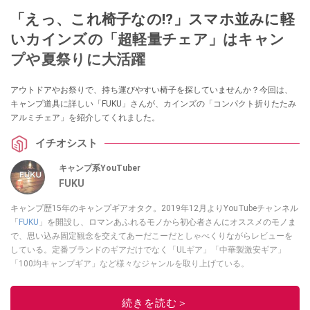
「えっ、これ椅子なの!?」スマホ並みに軽
いカインズの「超軽量チェア」はキャン
プや夏祭りに大活躍
アウトドアやお祭りで、持ち運びやすい椅子を探していませんか？今回は、
キャンプ道具に詳しい「FUKU」さんが、カインズの「コンパクト折りたたみ
アルミチェア」を紹介してくれました。
イチオシスト
キャンプ系YouTuber
FUKU
キャンプ歴15年のキャンプギアオタク。2019年12月よりYouTubeチャンネル
「
FUKU
」を開設し、ロマンあふれるモノから初心者さんにオススメのモノま
で、思い込み固定観念を交えてあーだこーだとしゃべくりながらレビューを
している。定番ブランドのギアだけでなく「ULギア」「中華製激安ギア」
「100均キャンプギア」など様々なジャンルを取り上げている。
このイチオシストの他の記事を読む
続きを読む＞