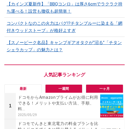
【カインズ夏新作】「BBQコンロ」は厚さ6cmでラクラク持
ち運べる！設営も撤収も超簡単！
コンパクトなのこの火力はバグ⁉チタンブルーに染まる「網
付きウッドストーブ」が格好よすぎ
【スノーピーク名品】キャンプギアオタクが“沼る”「チタン
シェラカップ」の魅力とは？
最新
一週間
一ヶ月
ドコモからAmazonプライムがお得に利用
できる！メリットや支払い方法、手順、
1
料...
2025/05/29
ドコモでんきと東北電力の料金プランを比