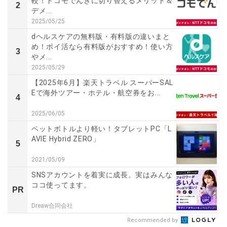
較！ドコモでんきに切り替えるメリット＆
2
デメ...
2025/05/25
dヘルスケアの無料版・有料版の違いまと
め！ポイ活なら有料版がおすすめ！使い方
3
やメ...
2025/05/29
【2025年6月】楽天トラベル スーパーSAL
Eで海外ツアー・ホテル・航空券をお...
4
2025/06/05
ペットボトルより軽い！タブレットPC「L
AVIE Hybrid ZERO」
5
2021/05/09
SNSアカウントを着実に成長。実はみんな
ココ使ってます。
PR
Dreaw合同会社
Recommended by