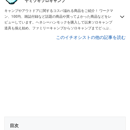
ヤミツキソロキャンプ
キャンプやアウトドアに関するコスパ溢れる商品をご紹介！ ワークマ
ン、100均、雑誌付録など話題の商品や買ってよかった商品などをレ
ビューしています。ヘネシーハンモックを購入して以来ソロキャンプ
道具も揃え始め、ファミリーキャンプからソロキャンプまでどっぷり
と沼にハマっている私がお送りするチャンネルです！
ヤミツキマツモ
このイチオシストの他の記事を読む
ト
目次