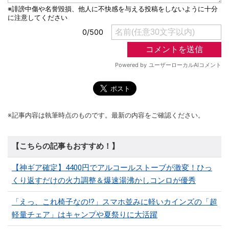
※記事内容は執筆時点のものです。最新の内容をご確認ください。
【こちらの記事もおすすめ！】
【神ギア確定】4400円でアルコールストーブが激変！ひっ
くり返すだけの火力調整＆爆速湯沸かしコンロが優秀
「えっ、これ椅子なの!?」スマホ並みに軽いカインズの「超
軽量チェア」はキャンプや夏祭りに大活躍