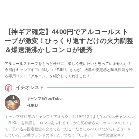
【神ギア確定】4400円でアルコールスト
ーブが激変！ひっくり返すだけの火力調整
＆爆速湯沸かしコンロが優秀
アルコールストーブをもっと便利に、楽しく使いたいと思っていませんか？
今回はキャンプギアに詳しい「FUKU」さんが、抜群の安定感と防風性能を誇
る専用コンロ「アルコン」を紹介してくれました！
イチオシスト
キャンプ系YouTuber
FUKU
キャンプ歴15年のキャンプギアオタク。2019年12月よりYouTubeチャンネル
「
FUKU
」を開設し、ロマンあふれるモノから初心者さんにオススメのモノま
で、思い込み固定観念を交えてあーだこーだとしゃべくりながらレビューを
している。定番ブランドのギアだけでなく「ULギア」「中華製激安ギア」