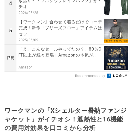
放湿サイドフルジップレインパンツ」がイ
4
チオ...
2026/05/28
【ワークマン】合わせて着るだけでコーデ
完成！新作「ブリーズフロー」アイテムは
5
セッ...
2025/06/09
「え、こんなセールやってたの？」80％O
FF以上が続々登場！Amazonの本気が...
PR
Amazon
Recommended by
ワークマンの「Xシェルター暑熱ファンジ
ャケット」がイチオシ！遮熱性と16機能
の費用対効果を口コミから分析