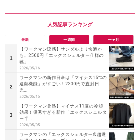
最新
一週間
一ヶ月
【ワークマン涼感】サンダルより快適か
も。2500円「エックスシェルター仕様の
1
靴」...
2026/05/16
ワークマンの新作日傘は「マイナス15℃の
遮熱機能」がすごい！2300円で直射日
2
光...
2026/05/15
【ワークマン暑熱】マイナス11度の冷却
効果！優秀すぎる新作「エックスシェルタ
3
ー半...
2026/05/05
ワークマンの「エックスシェルター®超透