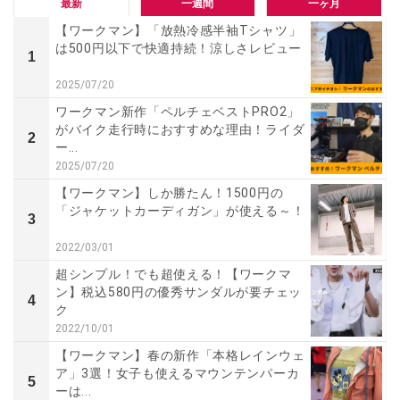
最新
一週間
一ヶ月
【ワークマン】「放熱冷感半袖Tシャツ」
は500円以下で快適持続！涼しさレビュー
1
2025/07/20
ワークマン新作「ペルチェベストPRO2」
がバイク走行時におすすめな理由！ライダ
2
ー...
2025/07/20
【ワークマン】しか勝たん！1500円の
「ジャケットカーディガン」が使える～！
3
2022/03/01
超シンプル！でも超使える！【ワークマ
ン】税込580円の優秀サンダルが要チェッ
4
ク
2022/10/01
【ワークマン】春の新作「本格レインウェ
ア」3選！女子も使えるマウンテンパーカ
5
ーは...