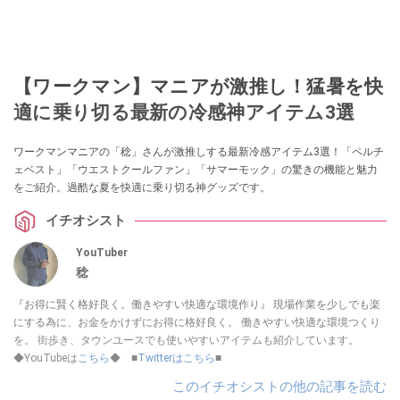
【ワークマン】マニアが激推し！猛暑を快
適に乗り切る最新の冷感神アイテム3選
ワークマンマニアの「稔」さんが激推しする最新冷感アイテム3選！「ペルチ
ェベスト」「ウエストクールファン」「サマーモック」の驚きの機能と魅力
をご紹介。過酷な夏を快適に乗り切る神グッズです。
イチオシスト
YouTuber
稔
『お得に賢く格好良く。働きやすい快適な環境作り』 現場作業を少しでも楽
にする為に、お金をかけずにお得に格好良く。 働きやすい快適な環境つくり
を。 街歩き、タウンユースでも使いやすいアイテムも紹介しています。
◆YouTubeは
こちら
◆ ■
Twitterはこちら
■
このイチオシストの他の記事を読む