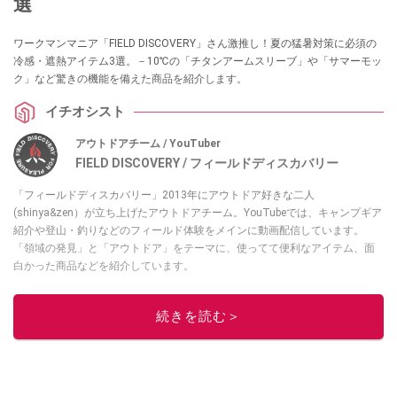
選
ワークマンマニア「FIELD DISCOVERY」さん激推し！夏の猛暑対策に必須の
冷感・遮熱アイテム3選。－10℃の「チタンアームスリーブ」や「サマーモッ
ク」など驚きの機能を備えた商品を紹介します。
イチオシスト
アウトドアチーム / YouTuber
FIELD DISCOVERY / フィールドディスカバリー
「フィールドディスカバリー」2013年にアウトドア好きな二人
(shinya&zen）が立ち上げたアウトドアチーム。YouTubeでは、キャンプギア
紹介や登山・釣りなどのフィールド体験をメインに動画配信しています。
「領域の発見」と「アウトドア」をテーマに、使ってて便利なアイテム、面
白かった商品などを紹介しています。
・YouTubeチャンネルは
こちら
・Instagramは
こちら
続きを読む＞
このイチオシストの他の記事を読む