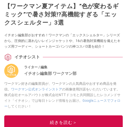
【ワークマン夏アイテム】”色が変わるギ
ミック”で暑さ対策!?高機能すぎる「エッ
クスシェルター」3選
イチオシ編集部がおすすめ！ワークマンの「エックスシェルター」シリーズ
から、圧倒的に蒸れないレインジャケットや、16の暑熱対策機能を備えたキ
ッズ用フーディー、ショートカーゴパンツの神コスパ3選を紹介！
イチオシスト
ライター / 編集
イチオシ編集部 ワークマン部
ワークマン好きの編集部員が、ワークマンの人気商品やおすすめ商品を発
信。
ワークマン公式オンラインストア
の画像使用許諾をいただいています。
株式会社オールアバウトが株式会社NTTドコモと共同開設したレコメンドサ
イト「イチオシ」では毎日トレンド情報をお届け。
Googleニュースでフォロ
ー
してください！
このイチオシストの他の記事を読む
続きを読む＞