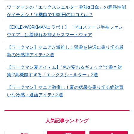
ワークマンの「エックスシェルター暑熱α日傘」の遮熱性能
がイチオシ！16機能で1900円の口コミは？
【EXILE×WORKMANコラボ！】「ゼロステージ半袖ファン
ウエア」は着膨れを抑えたスマートウェア
【ワークマン】マニアが激推し！猛暑を快適に乗り切る最
新の冷感神アイテム3選
【ワークマン夏アイテム】”色が変わるギミック”で暑さ対
策!?高機能すぎる「エックスシェルター」3選
【ワークマン】マニア激推し！夏の猛暑を乗り切る絶対買
いな冷感・遮熱アイテム3選