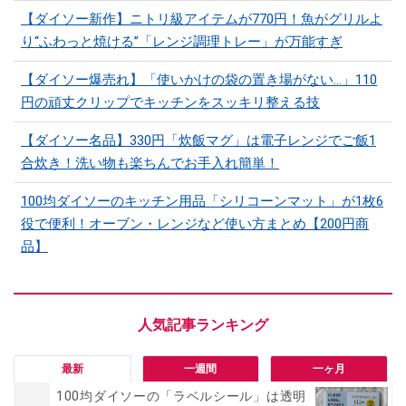
【ダイソー新作】ニトリ級アイテムが770円！魚がグリルよ
り“ふわっと焼ける”「レンジ調理トレー」が万能すぎ
【ダイソー爆売れ】「使いかけの袋の置き場がない…」110
円の頑丈クリップでキッチンをスッキリ整える技
【ダイソー名品】330円「炊飯マグ」は電子レンジでご飯1
合炊き！洗い物も楽ちんでお手入れ簡単！
100均ダイソーのキッチン用品「シリコーンマット」​​が1枚6
役で便利！オーブン・レンジなど使い方まとめ【200円商
品】
最新
一週間
一ヶ月
100均ダイソーの「ラベルシール」は透明