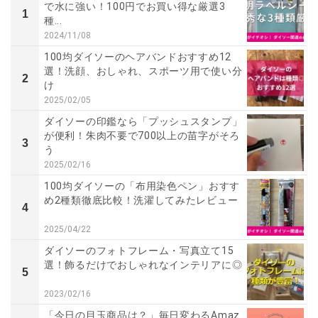
で水に強い！100円でお買い得な厳選3
1
種...
2024/11/08
100均ダイソーのヘアバンドおすすめ12
選！洗顔、おしゃれ、スポーツ用で使い分
2
け
2025/02/05
ダイソーの印鑑なら「プッシュスタンプ」
が便利！朱肉不要で700以上の苗字がそろ
3
う
2025/02/16
100均ダイソーの「布用染色ペン」おすす
め2種類徹底比較！洗濯してみたレビュー
4
2025/04/22
ダイソーのフォトフレーム・写真立て15
選！飾るだけでおしゃれなインテリアに◎
5
2023/02/16
「今日の目玉商品は？」毎日変わるAmaz