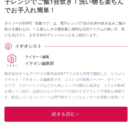
子レンジでご飯1合炊き！洗い物も楽ちん
でお手入れ簡単！
ダイソーの330円「炊飯マグ」は、電子レンジで1合の白米や炊き込みご飯が
炊ける優れもの。一人暮らしや少量炊飯に便利な注目アイテムの使い方、気
になる口コミ、おすすめのアレンジレシピをご紹介します。
イチオシスト
ライター / 編集
イチオシ編集部
株式会社オールアバウトが株式会社NTTドコモと共同で開設した、レコメン
ドサイト『イチオシ』の編集部です。
コストコ
や
業務スーパー
、
ダイソー
、
セリア
、
スターバックス
などの人気ショップの隠れた名品を、コラムや動画
を通してご紹介。話題のグルメやマニアが紹介するアウトドア情報も満載で
す。配信しているコンテンツは専門家やインフルエンサーが実際に使用して
レビューしています。毎日トレンド情報をお届けしているので、ぜひ
Google
ニュースでフォロー
してください！
続きを読む＞
このイチオシストの他の記事を読む