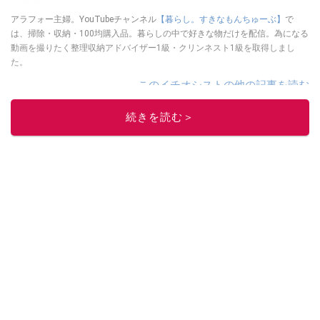
アラフォー主婦。YouTubeチャンネル
【暮らし。すきなもんちゅーぶ】
で
は、掃除・収納・100均購入品。暮らしの中で好きな物だけを配信。為になる
動画を撮りたく整理収納アドバイザー1級・クリンネスト1級を取得しまし
た。
このイチオシストの他の記事を読む
続きを読む＞