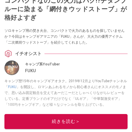
コンパクトなのこの火力はバグ⁉チタンブ
ルーに染まる「網付きウッドストーブ」が
格好よすぎ
ソロキャンプ用の焚き火台、コンパクトで火力のあるものを探していません
か？今回はキャンプギアマニアの「FUKU」さんが、大火力の優秀アイテム
「二次燃焼ウッドストーブ」を紹介してくれました。
イチオシスト
キャンプ系YouTuber
FUKU
キャンプ歴15年のキャンプギアオタク。2019年12月よりYouTubeチャンネル
「
FUKU
」を開設し、ロマンあふれるモノから初心者さんにオススメのモノま
で、思い込み固定観念を交えてあーだこーだとしゃべくりながらレビューを
している。定番ブランドのギアだけでなく「ULギア」「中華製激安ギア」
「100均キャンプギア」など様々なジャンルを取り上げている。
このイチオシストの他の記事を読む
続きを読む＞