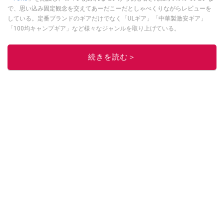
で、思い込み固定観念を交えてあーだこーだとしゃべくりながらレビューを
している。定番ブランドのギアだけでなく「ULギア」「中華製激安ギア」
「100均キャンプギア」など様々なジャンルを取り上げている。
このイチオシストの他の記事を読む
続きを読む＞