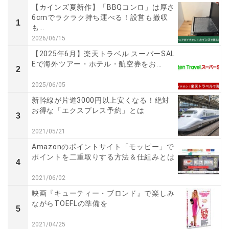
【カインズ夏新作】「BBQコンロ」は厚さ
6cmでラクラク持ち運べる！設営も撤収
1
も...
2026/06/15
【2025年6月】楽天トラベル スーパーSAL
Eで海外ツアー・ホテル・航空券をお...
2
2025/06/05
新幹線が片道3000円以上安くなる！絶対
お得な「エクスプレス予約」とは
3
2021/05/21
Amazonのポイントサイト「モッピー」で
ポイントを二重取りする方法＆仕組みとは
4
2021/06/02
映画『キューティー・ブロンド』で楽しみ
ながらTOEFLの準備を
5
2021/04/25