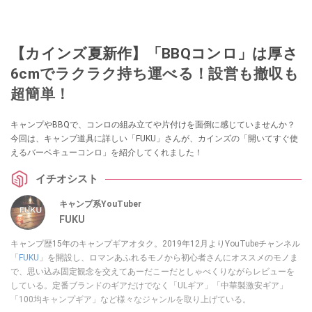
【カインズ夏新作】「BBQコンロ」は厚さ
6cmでラクラク持ち運べる！設営も撤収も
超簡単！
キャンプやBBQで、コンロの組み立てや片付けを面倒に感じていませんか？
今回は、キャンプ道具に詳しい「FUKU」さんが、カインズの「開いてすぐ使
えるバーベキューコンロ」を紹介してくれました！
イチオシスト
キャンプ系YouTuber
FUKU
キャンプ歴15年のキャンプギアオタク。2019年12月よりYouTubeチャンネル
「
FUKU
」を開設し、ロマンあふれるモノから初心者さんにオススメのモノま
で、思い込み固定観念を交えてあーだこーだとしゃべくりながらレビューを
している。定番ブランドのギアだけでなく「ULギア」「中華製激安ギア」
「100均キャンプギア」など様々なジャンルを取り上げている。