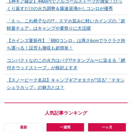
【神ギア確定】4400円でアルコールストーブが激変！ひっ
くり返すだけの火力調整＆爆速湯沸かしコンロが優秀
「えっ、これ椅子なの!?」スマホ並みに軽いカインズの「超
軽量チェア」はキャンプや夏祭りに大活躍
【カインズ夏新作】「BBQコンロ」は厚さ6cmでラクラク持
ち運べる！設営も撤収も超簡単！
コンパクトなのこの火力はバグ⁉チタンブルーに染まる「網
付きウッドストーブ」が格好よすぎ
【スノーピーク名品】キャンプギアオタクが“沼る”「チタン
シェラカップ」の魅力とは？
最新
一週間
一ヶ月