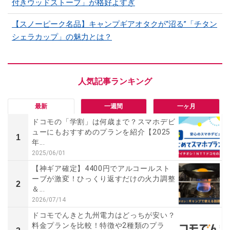
付きウッドストーブ」が格好よすぎ
【スノーピーク名品】キャンプギアオタクが“沼る”「チタン
シェラカップ」の魅力とは？
最新
一週間
一ヶ月
ドコモの「学割」は何歳まで？スマホデビ
ューにもおすすめのプランを紹介【2025
1
年...
2025/06/01
【神ギア確定】4400円でアルコールスト
ーブが激変！ひっくり返すだけの火力調整
2
＆...
2026/07/14
ドコモでんきと九州電力はどっちが安い？
料金プランを比較！特徴や2種類のプラ