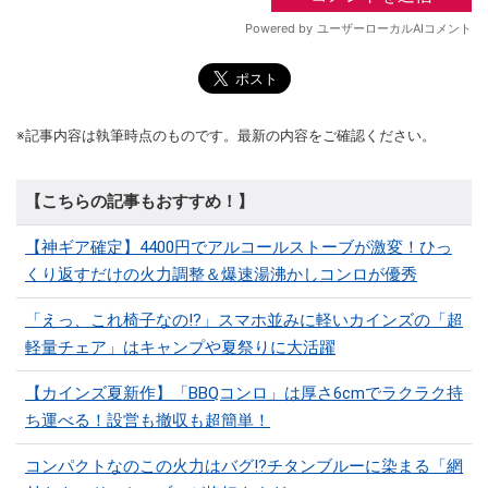
※記事内容は執筆時点のものです。最新の内容をご確認ください。
【こちらの記事もおすすめ！】
【神ギア確定】4400円でアルコールストーブが激変！ひっ
くり返すだけの火力調整＆爆速湯沸かしコンロが優秀
「えっ、これ椅子なの!?」スマホ並みに軽いカインズの「超
軽量チェア」はキャンプや夏祭りに大活躍
【カインズ夏新作】「BBQコンロ」は厚さ6cmでラクラク持
ち運べる！設営も撤収も超簡単！
コンパクトなのこの火力はバグ⁉チタンブルーに染まる「網