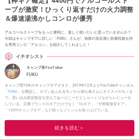
【神ギア確定】4400円でアルコールスト
ーブが激変！ひっくり返すだけの火力調整
＆爆速湯沸かしコンロが優秀
アルコールストーブをもっと便利に、楽しく使いたいと思っていませんか？
今回はキャンプギアに詳しい「FUKU」さんが、抜群の安定感と防風性能を誇
る専用コンロ「アルコン」を紹介してくれました！
イチオシスト
キャンプ系YouTuber
FUKU
キャンプ歴15年のキャンプギアオタク。2019年12月よりYouTubeチャンネル
「
FUKU
」を開設し、ロマンあふれるモノから初心者さんにオススメのモノま
で、思い込み固定観念を交えてあーだこーだとしゃべくりながらレビューを
している。定番ブランドのギアだけでなく「ULギア」「中華製激安ギア」
「100均キャンプギア」など様々なジャンルを取り上げている。
このイチオシストの他の記事を読む
続きを読む＞