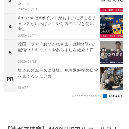
3
ン、デ...
2025/06/13
Amazonはdポイントがおトクに貯まるチ
ャンスがいっぱい！やり方のコツと使い
4
方...
2025/06/11
韓国ドラマ「おつかれさま」はNetflixで
配信中！キャストやあらすじを紹介！口...
5
2025/06/28
坂道もスムーズに登坂。免許返納後の日常
を支えるシニアカー
PR
BLAZE
Recommended by