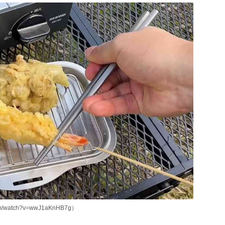
m/watch?v=wwJ1aKnHB7g）