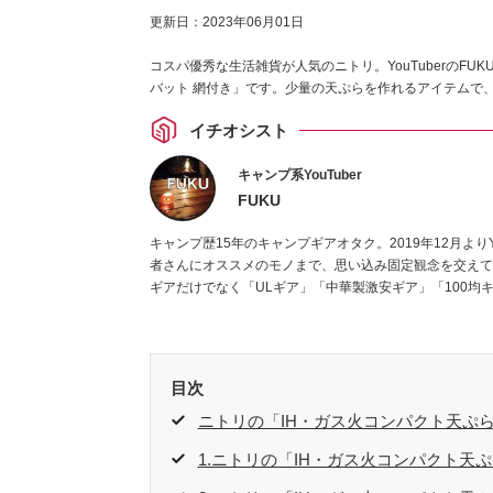
更新日：
2023年06月01日
コスパ優秀な生活雑貨が人気のニトリ。YouTuberのFU
バット 網付き」です。少量の天ぷらを作れるアイテムで
イチオシスト
キャンプ系YouTuber
FUKU
キャンプ歴15年のキャンプギアオタク。2019年12月よりY
者さんにオススメのモノまで、思い込み固定観念を交えて
ギアだけでなく「ULギア」「中華製激安ギア」「100均
目次
ニトリの「IH・ガス火コンパクト天ぷ
1.ニトリの「IH・ガス火コンパクト天