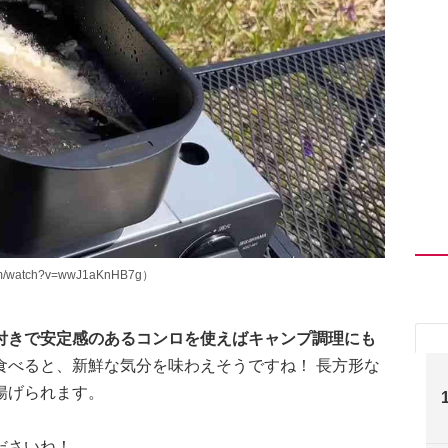
m/watch?v=wwJ1aKnHB7g）
付きで安定感のあるコンロを使えばキャンプ調理にも
食べると、新鮮な気分を味わえそうですね！ 長方形な
揚げられます。
ださいね！