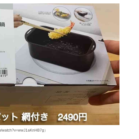
m/watch?v=wwJ1aKnHB7g）