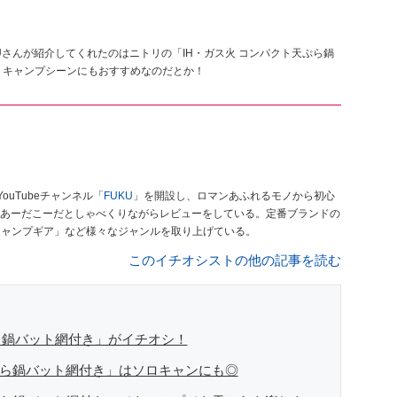
KUさんが紹介してくれたのはニトリの「IH・ガス火 コンパクト天ぷら鍋
、キャンプシーンにもおすすめなのだとか！
ouTubeチャンネル「
FUKU
」を開設し、ロマンあふれるモノから初心
あーだこーだとしゃべくりながらレビューをしている。定番ブランドの
キャンプギア」など様々なジャンルを取り上げている。
このイチオシストの他の記事を読む
ら鍋バット網付き」がイチオシ！
ぷら鍋バット網付き」はソロキャンにも◎