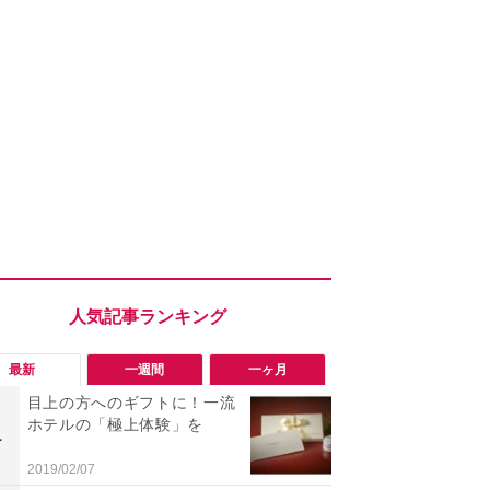
最新
一週間
一ヶ月
目上の方へのギフトに！一流
「勝手にデ
ホテルの「極上体験」を
る!?」Win
1
1
オフにして最
身を守る技
2019/02/07
2026/08/05