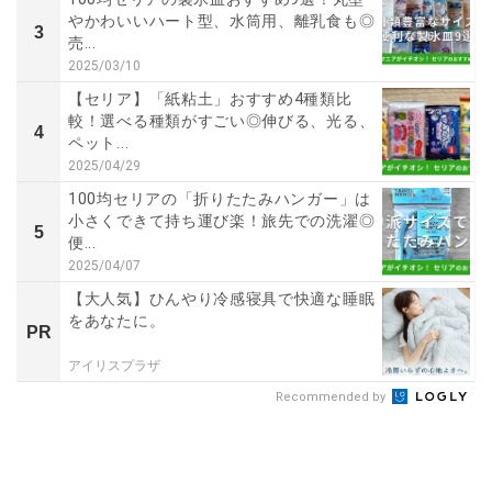
やかわいいハート型、水筒用、離乳食も◎
3
売...
2025/03/10
【セリア】「紙粘土」おすすめ4種類比
較！選べる種類がすごい◎伸びる、光る、
4
ペット...
2025/04/29
100均セリアの「折りたたみハンガー」は
小さくできて持ち運び楽！旅先での洗濯◎
5
便...
2025/04/07
【大人気】ひんやり冷感寝具で快適な睡眠
をあなたに。
PR
アイリスプラザ
Recommended by