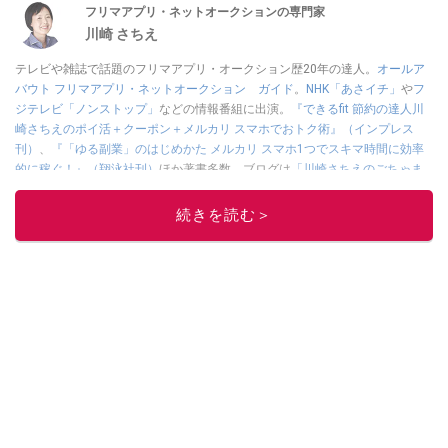
フリマアプリ・ネットオークションの専門家
川崎 さちえ
テレビや雑誌で話題のフリマアプリ・オークション歴20年の達人。
オールア
バウト フリマアプリ・ネットオークション ガイド
。
NHK「あさイチ」
や
フ
ジテレビ「ノンストップ」
などの情報番組に出演。
『できるfit 節約の達人川
崎さちえのポイ活＋クーポン＋メルカリ スマホでおトク術』（インプレス
刊）
、
『「ゆる副業」のはじめかた メルカリ スマホ1つでスキマ時間に効率
的に稼ぐ！』（翔泳社刊）
ほか著書多数。ブログは
「川崎さちえのごちゃま
ぜ日記」
。
■経歴：2003年、夫が子育てをするために、突然会社を辞める。翌月からの
続きを読む＞
給料が０円になり、家にいながら、しかも空いた時間でできるオークション
に目をつける。しかし、取引の仕方がわからずに、まずは落札者として参
加。その後、出品者側にまわり、家の中の物を出品しまくる。出品する物が
ほぼなくなってからは、仕入れを経験。ネットオークションを生活の一部に
取り入れるべく、「ネットオークションやフリマアプリは生活のインフラに
なる」という考えを持つ。また消費税増税の社会においては、ネットオーク
ションやフリマアプリが家計の救世主になりえると考え、業者とは違う視点
でユーザーとして参加中。
このイチオシストの他の記事を読む