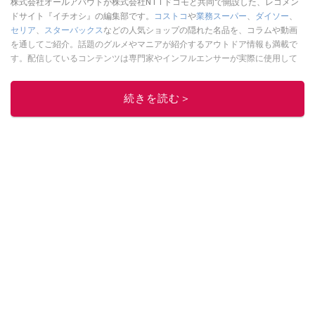
株式会社オールアバウトが株式会社NTTドコモと共同で開設した、レコメン
ドサイト『イチオシ』の編集部です。
コストコ
や
業務スーパー
、
ダイソー
、
セリア
、
スターバックス
などの人気ショップの隠れた名品を、コラムや動画
を通してご紹介。話題のグルメやマニアが紹介するアウトドア情報も満載で
す。配信しているコンテンツは専門家やインフルエンサーが実際に使用して
レビューしています。毎日トレンド情報をお届けしているので、ぜひ
Google
ニュースでフォロー
してください！
続きを読む＞
このイチオシストの他の記事を読む