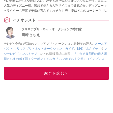
均の雑貨に詳しい川崎さんが、厚手で座り心地抜群のアルミ製から、遠足に
人気のディズニー柄、家族で使える大判サイズまで徹底紹介。ディズニーキ
ャラクターも豊富で子供が喜んでくれそう！ 売り場はどこのコーナー？ サン
リオキャラクターのレジャーシートもある？ などの疑問にもお答えします。
イチオシスト
フリマアプリ・ネットオークションの専門家
川崎 さちえ
テレビや雑誌で話題のフリマアプリ・オークション歴20年の達人。
オールア
バウト フリマアプリ・ネットオークション ガイド
。
NHK「あさイチ」
や
フ
ジテレビ「ノンストップ」
などの情報番組に出演。
『できるfit 節約の達人川
崎さちえのポイ活＋クーポン＋メルカリ スマホでおトク術』（インプレス
刊）
、
『「ゆる副業」のはじめかた メルカリ スマホ1つでスキマ時間に効率
的に稼ぐ！』（翔泳社刊）
ほか著書多数。ブログは
「川崎さちえのごちゃま
続きを読む＞
ぜ日記」
。
■経歴：2003年、夫が子育てをするために、突然会社を辞める。翌月からの
給料が０円になり、家にいながら、しかも空いた時間でできるオークション
に目をつける。しかし、取引の仕方がわからずに、まずは落札者として参
加。その後、出品者側にまわり、家の中の物を出品しまくる。出品する物が
ほぼなくなってからは、仕入れを経験。ネットオークションを生活の一部に
取り入れるべく、「ネットオークションやフリマアプリは生活のインフラに
なる」という考えを持つ。また消費税増税の社会においては、ネットオーク