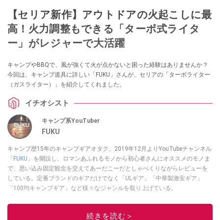
【セリア新作】アウトドアの火起こしに最
高！火力調整もできる「ターボ式ライタ
ー」がレジャーで大活躍
キャンプやBBQで、風が強くて火が点かないと困った経験はありませんか？
今回は、キャンプ道具に詳しい「FUKU」さんが、セリアの「ターボライター
（ガスライター）」を紹介してくれました。
イチオシスト
キャンプ系YouTuber
FUKU
キャンプ歴15年のキャンプギアオタク。2019年12月よりYouTubeチャンネル
「
FUKU
」を開設し、ロマンあふれるモノから初心者さんにオススメのモノま
で、思い込み固定観念を交えてあーだこーだとしゃべくりながらレビューを
している。定番ブランドのギアだけでなく「ULギア」「中華製激安ギア」
「100均キャンプギア」など様々なジャンルを取り上げている。
このイチオシストの他の記事を読む
続きを読む＞