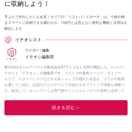
に収納しよう！
手ぶらで外出したい人必見！セリアの「リストバンドポーチ」は、小銭や鍵
をスマートに収納できる優れもの。100円とは思えない便利な機能と活用法を
解説します。
イチオシスト
ライター / 編集
イチオシ編集部
株式会社オールアバウトが株式会社NTTドコモと共同で開設した、レコメン
ドサイト『イチオシ』の編集部です。
コストコ
や
業務スーパー
、
ダイソー
、
セリア
、
スターバックス
などの人気ショップの隠れた名品を、コラムや動画
を通してご紹介。話題のグルメやマニアが紹介するアウトドア情報も満載で
す。配信しているコンテンツは専門家やインフルエンサーが実際に使用して
レビューしています。毎日トレンド情報をお届けしているので、ぜひ
Google
ニュースでフォロー
してください！
続きを読む＞
このイチオシストの他の記事を読む