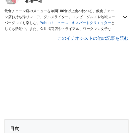
相場一花
飲食チェーン店のメニューを年間100食以上食べ比べる、飲食チェー
ン店お持ち帰りマニア。グルメライター。コンビニグルメや地域スー
パーグルメも楽しむ。
Yahoo！ニュースエキスパートクリエイター
と
しても活動中。また、久世福商店やトライアル、ワークマン女子など
話題のショップにも足を運ぶ。晋遊舎「LDK」や
「360LiFE」
、
このイチオシストの他の記事を読む
KADOKAWA
「レタスクラブ」
、集英社「週刊プレイボーイ」、宝島
社「おいしい！ シャトレーゼBOOK」などでグルメライター、食の専
門家として出演実績あり。
目次