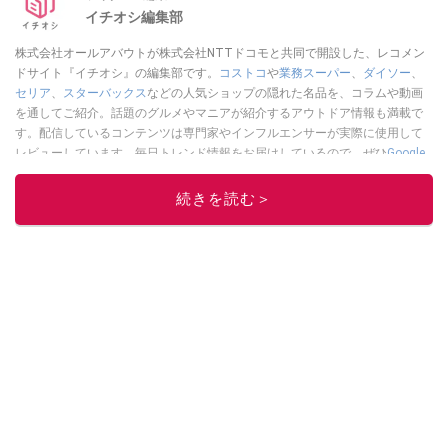
イチオシ編集部
株式会社オールアバウトが株式会社NTTドコモと共同で開設した、レコメン
ドサイト『イチオシ』の編集部です。
コストコ
や
業務スーパー
、
ダイソー
、
セリア
、
スターバックス
などの人気ショップの隠れた名品を、コラムや動画
を通してご紹介。話題のグルメやマニアが紹介するアウトドア情報も満載で
す。配信しているコンテンツは専門家やインフルエンサーが実際に使用して
レビューしています。毎日トレンド情報をお届けしているので、ぜひ
Google
ニュースでフォロー
してください！
続きを読む＞
このイチオシストの他の記事を読む