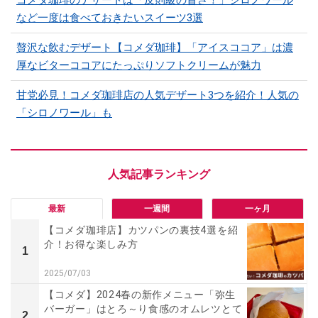
など一度は食べておきたいスイーツ3選
贅沢な飲むデザート【コメダ珈琲】「アイスココア」は濃
厚なビターココアにたっぷりソフトクリームが魅力
甘党必見！コメダ珈琲店の人気デザート3つを紹介！人気の
「シロノワール」も
最新
一週間
一ヶ月
【コメダ珈琲店】カツパンの裏技4選を紹
介！お得な楽しみ方
1
2025/07/03
【コメダ】2024春の新作メニュー「弥生
バーガー」はとろ～り食感のオムレツとて
2