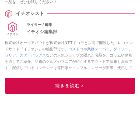
一品を、ぜひお試しください！
イチオシスト
ライター / 編集
イチオシ編集部
株式会社オールアバウトが株式会社NTTドコモと共同で開設した、レコメン
ドサイト『イチオシ』の編集部です。
コストコ
や
業務スーパー
、
ダイソー
、
セリア
、
スターバックス
などの人気ショップの隠れた名品を、コラムや動画
を通してご紹介。話題のグルメやマニアが紹介するアウトドア情報も満載で
す。配信しているコンテンツは専門家やインフルエンサーが実際に使用して
レビューしています。毎日トレンド情報をお届けしているので、ぜひ
Google
ニュースでフォロー
してください！
続きを読む＞
このイチオシストの他の記事を読む