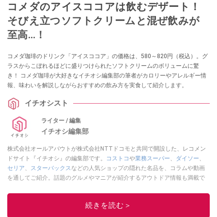
コメダのアイスココアは飲むデザート！
そびえ立つソフトクリームと混ぜ飲みが
至高…！
コメダ珈琲のドリンク「アイスココア」の価格は、580～820円（税込）。グ
ラスからこぼれるほどに盛りつけられたソフトクリームのボリュームに驚
き！ コメダ珈琲が大好きなイチオシ編集部の筆者がカロリーやアレルギー情
報、味わいを解説しながらおすすめの飲み方を実食して紹介します。
イチオシスト
ライター / 編集
イチオシ編集部
株式会社オールアバウトが株式会社NTTドコモと共同で開設した、レコメン
ドサイト『イチオシ』の編集部です。
コストコ
や
業務スーパー
、
ダイソー
、
セリア
、
スターバックス
などの人気ショップの隠れた名品を、コラムや動画
を通してご紹介。話題のグルメやマニアが紹介するアウトドア情報も満載で
す。配信しているコンテンツは専門家やインフルエンサーが実際に使用して
レビューしています。毎日トレンド情報をお届けしているので、ぜひ
Google
続きを読む＞
ニュースでフォロー
してください！