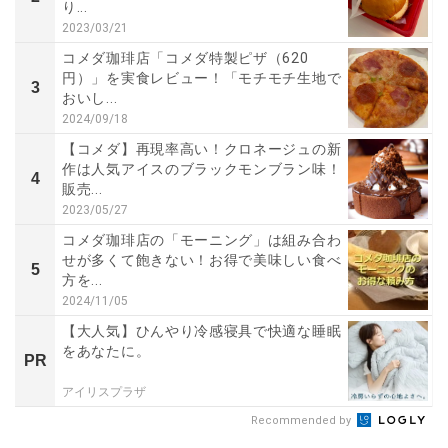
り...
2023/03/21
コメダ珈琲店「コメダ特製ピザ（620
円）」を実食レビュー！「モチモチ生地で
3
おいし...
2024/09/18
【コメダ】再現率高い！クロネージュの新
作は人気アイスのブラックモンブラン味！
4
販売...
2023/05/27
コメダ珈琲店の「モーニング」は組み合わ
せが多くて飽きない！お得で美味しい食べ
5
方を...
2024/11/05
【大人気】ひんやり冷感寝具で快適な睡眠
をあなたに。
PR
アイリスプラザ
Recommended by