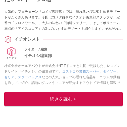
人気のカフェチェーン「コメダ珈琲店」では、訪れるたびに楽しめるデザー
トがたくさんあります。今回はコメダ好きなイチオシ編集部スタッフが、定
番の「シロノワール」、大人の味わい「珈琲ジェリー」、そしてボリューム
満点の「アイスココア」の3つのおすすめデザートを紹介します。それぞれの
味やカロリー、価格について詳しく解説するので、コメダのデザートをもっ
イチオシスト
と楽しみたい方はぜひ参考にしてみてくださいね。
ライター / 編集
イチオシ編集部
株式会社オールアバウトが株式会社NTTドコモと共同で開設した、レコメン
ドサイト『イチオシ』の編集部です。
コストコ
や
業務スーパー
、
ダイソー
、
セリア
、
スターバックス
などの人気ショップの隠れた名品を、コラムや動画
を通してご紹介。話題のグルメやマニアが紹介するアウトドア情報も満載で
す。配信しているコンテンツは専門家やインフルエンサーが実際に使用して
レビューしています。毎日トレンド情報をお届けしているので、ぜひ
Google
続きを読む＞
ニュースでフォロー
してください！
このイチオシストの他の記事を読む