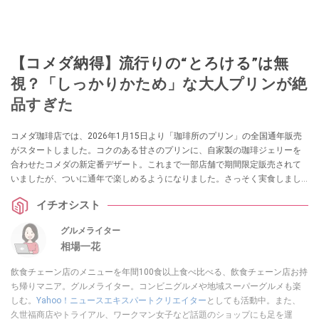
【コメダ納得】流行りの“とろける”は無
視？「しっかりかため」な大人プリンが絶
品すぎた
コメダ珈琲店では、2026年1月15日より「珈琲所のプリン」の全国通年販売
がスタートしました。コクのある甘さのプリンに、自家製の珈琲ジェリーを
合わせたコメダの新定番デザート。これまで一部店舗で期間限定販売されて
いましたが、ついに通年で楽しめるようになりました。さっそく実食しまし
たので、詳しくご紹介します。
イチオシスト
グルメライター
相場一花
飲食チェーン店のメニューを年間100食以上食べ比べる、飲食チェーン店お持
ち帰りマニア。グルメライター。コンビニグルメや地域スーパーグルメも楽
しむ。
Yahoo！ニュースエキスパートクリエイター
としても活動中。また、
久世福商店やトライアル、ワークマン女子など話題のショップにも足を運