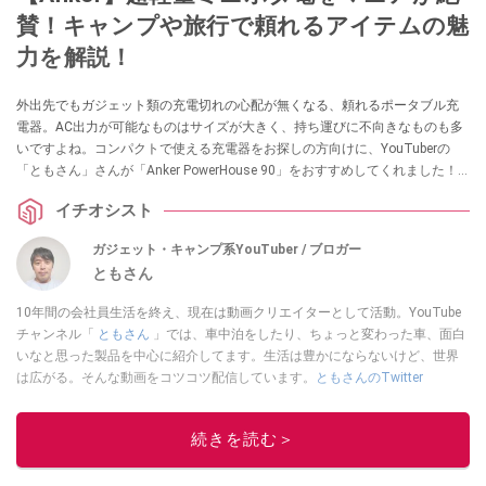
賛！キャンプや旅行で頼れるアイテムの魅
力を解説！
外出先でもガジェット類の充電切れの心配が無くなる、頼れるポータブル充
電器。AC出力が可能なものはサイズが大きく、持ち運びに不向きなものも多
いですよね。コンパクトで使える充電器をお探しの方向けに、YouTuberの
「ともさん」さんが「Anker PowerHouse 90」をおすすめしてくれました！
ぜひ参考にしてみてくださいね。
イチオシスト
ガジェット・キャンプ系YouTuber / ブロガー
ともさん
10年間の会社員生活を終え、現在は動画クリエイターとして活動。YouTube
チャンネル「
ともさん
」では、車中泊をしたり、ちょっと変わった車、面白
いなと思った製品を中心に紹介してます。生活は豊かにならないけど、世界
は広がる。そんな動画をコツコツ配信しています。
ともさんのTwitter
このイチオシストの他の記事を読む
続きを読む＞