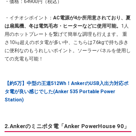
・価格：64900円（税込）
・イチオシポイント：
AC電源が4か所用意されており、夏
は扇風機、冬は電気毛布・ヒーターなどに使用可能。
1人
用のホットプレートを繋げて簡単な調理も行えます。 重
さ10㎏超えのポタ電が多い中、こちらは7.6kgで持ち歩き
に便利なのもうれしいポイント。ソーラーパネルを使用し
ての充電も可能！
【約5万】中型の王道512Wh！AnkerのUSB入出力対応ポ
タ電が良い感じでした(Anker 535 Portable Power
Station)
2.Ankerのミニポタ電「Anker PowerHouse 90」