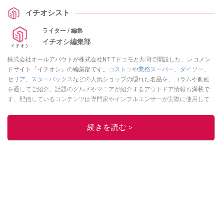
イチオシスト
ライター / 編集
イチオシ編集部
株式会社オールアバウトが株式会社NTTドコモと共同で開設した、レコメン
ドサイト『イチオシ』の編集部です。
コストコ
や
業務スーパー
、
ダイソー
、
セリア
、
スターバックス
などの人気ショップの隠れた名品を、コラムや動画
を通してご紹介。話題のグルメやマニアが紹介するアウトドア情報も満載で
す。配信しているコンテンツは専門家やインフルエンサーが実際に使用して
レビューしています。毎日トレンド情報をお届けしているので、ぜひ
Google
ニュースでフォロー
してください！
続きを読む＞
このイチオシストの他の記事を読む