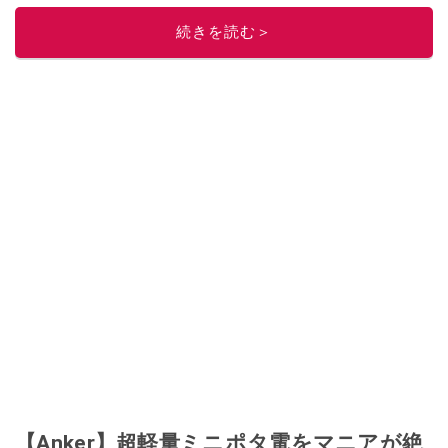
このイチオシストの他の記事を読む
続きを読む＞
【Anker】超軽量ミニポタ電をマニアが絶