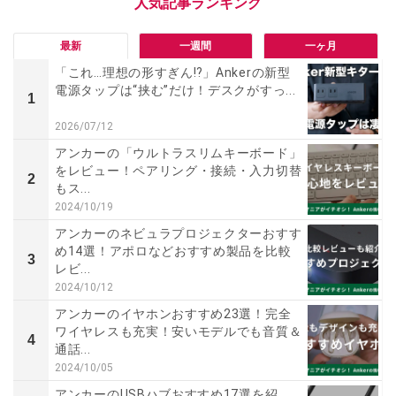
最新
一週間
一ヶ月
「これ…理想の形すぎん⁉」Ankerの新型
電源タップは“挟む”だけ！デスクがすっ...
1
2026/07/12
アンカーの「ウルトラスリムキーボード」
をレビュー！ペアリング・接続・入力切替
2
もス...
2024/10/19
アンカーのネビュラプロジェクターおすす
め14選！アポロなどおすすめ製品を比較
3
レビ...
2024/10/12
アンカーのイヤホンおすすめ23選！完全
ワイヤレスも充実！安いモデルでも音質＆
4
通話...
2024/10/05
アンカーのUSBハブおすすめ17選を紹