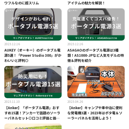
ワフルなのに超スリム
アイテムの魅力を解説！
2023.12.16
2023.12.16
AUKEY（オーキー）のポータブル電
ASAGAOのポータブル電源は3種
源5選！「Power Studio 300」がか
類！AS1000-JPなど人気モデルの特
わいいと評判◎
徴＆評判を紹介
2023.11.10
2023.04.26
【Anker】「ポータブル電源」おす
【Anker】キャンプや車中泊に便利
すめ15選！アンカーで話題のソーラ
な発電機3選・2023年はポタ電＆ソ
ーパネルセット◎口コミ評価と価格
ーラーパネルを活用しよう！
比較