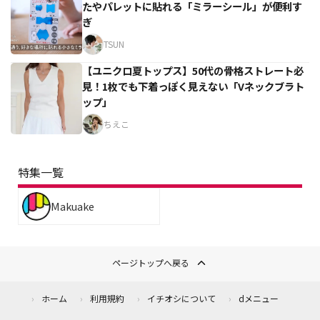
たやパレットに貼れる「ミラーシール」が便利す
ぎ
TSUN
【ユニクロ夏トップス】50代の骨格ストレート必
見！1枚でも下着っぽく見えない「Vネックブラト
ップ」
ちえこ
特集一覧
Makuake
ページトップへ戻る
ホーム
利用規約
イチオシについて
dメニュー