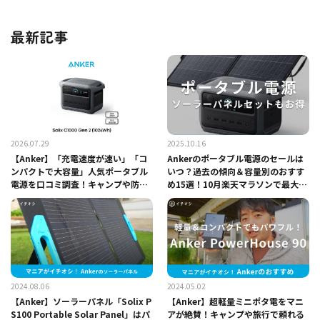
最新記事
2026.07.29
2025.10.16
【Anker】「充電速度が速い」「コ
Ankerのポータブル電源のセールは
ンパクトで大容量」人気ポータブル
いつ？過去の傾向＆容量別のおすす
電源を口コミ調査！キャンプや防災
め15選！10月楽天マラソンで最大5
にイチオシ
0％オフ
2024.08.06
2024.05.02
【Anker】ソーラーパネル「Solix P
【Anker】超軽量ミニポタ電をマニ
S100 Portable Solar Panel」はパ
アが絶賛！キャンプや旅行で頼れる