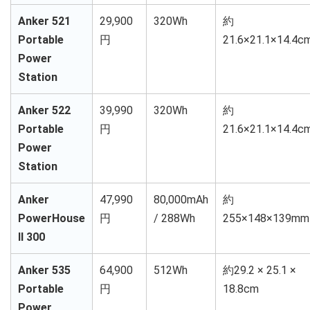
Anker 521
29,900
320Wh
約
Portable
円
21.6×21.1×14.4c
Power
Station
Anker 522
39,990
320Wh
約
Portable
円
21.6×21.1×14.4c
Power
Station
Anker
47,990
80,000mAh
約
PowerHouse
円
/ 288Wh
255×148×139mm
II 300
Anker 535
64,900
512Wh
約29.2 × 25.1 ×
Portable
円
18.8cm
Power