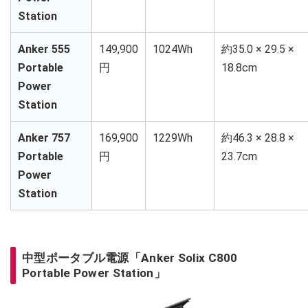
Station
Anker 555
149,900
1024Wh
約35.0 × 29.5 ×
Portable
円
18.8cm
Power
Station
Anker 757
169,900
1229Wh
約46.3 × 28.8 ×
Portable
円
23.7cm
Power
Station
中型ポータブル電源「Anker Solix C800
Portable Power Station」