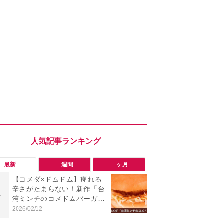
最新
一週間
一ヶ月
【コメダ×ドムドム】痺れる
「旅行気分
辛さがたまらない！新作「台
食べ比べし
1
1
湾ミンチのコメドムバーガ
3つのご当地
ー」が絶品すぎ
新発売
2026/02/12
2026/08/02