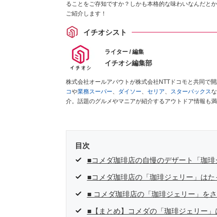
ることをご存知ですか？しかも本格的な味わいなんだとか
ご紹介します！
イチオシスト
ライター / 編集
イチオシ編集部
株式会社オールアバウトが株式会社NTTドコモと共同で
コ
や
業務スーパー
、
ダイソー
、
セリア
、
スターバックス
な
介。話題のグルメやマニアが紹介するアウトドア情報も満
が実際に使用してレビューしています。毎日トレンド情報
ださい！
目次
■コメダ珈琲店の自慢のデザート「珈琲
■コメダ珈琲店の「珈琲ジェリー」はた
■ コメダ珈琲店の「珈琲ジェリー」を
■【まとめ】コメダの「珈琲ジェリー」