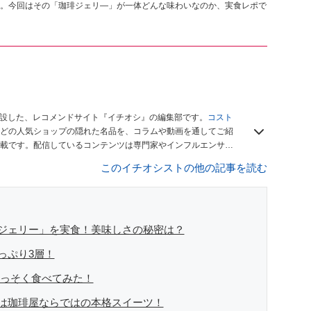
。今回はその「珈琲ジェリ―」が一体どんな味わいなのか、実食レポで
開設した、レコメンドサイト『イチオシ』の編集部です。
コスト
どの人気ショップの隠れた名品を、コラムや動画を通してご紹
載です。配信しているコンテンツは専門家やインフルエンサー
をお届けしているので、ぜひ
Googleニュースでフォロー
してく
このイチオシストの他の記事を読む
ジェリー」を実食！美味しさの秘密は？
っぷり3層！
さっそく食べてみた！
は珈琲屋ならではの本格スイーツ！