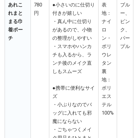
あれこ
780
●小さいのに仕切り
表
ブル
れまと
円
付きが嬉しい
地：
ー、
まる巾
・真ん中に仕切り
ナイ
ピン
着ポー
があるので、小物
ロ
ク、
チ
の整理がしやすい
ン・
パー
・スマホやハンカ
ポリ
プル
チも入るから、ラ
ウレ
ンチ後のメイク直
タン
しもスムーズ
裏
地：
●携帯に便利なサイ
ポリ
ズ
エス
・小ぶりなのでバ
テル
ッグに入れても邪
100%
魔にならない
・ごちゃつくメイ
ク用品をひとまと