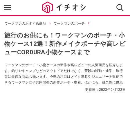
ワークマンのおすすめ商品
ワークマンのポーチ
旅行のお供にも！ワークマンのポーチ・小
物ケース12選！新作メイクポーチや高レビ
ューCORDURA小物ケースまで
ワークマンのポーチ・小物ケースの新作や高レビューの人気商品を紹介しま
す。釣りやキャンプなどのアウトドアだけでなく、普段の通勤・通学、旅行
等に最適な商品も揃います。今季の注目はメイク道具やジュエリーを収納で
きるワークマン女子共同開発の新作ポーチ・巾着。ほかにも、耐久性に優れ
たCORDURA®やDIAMAGIC DIRECTなど機能性に優れた生地を使用したも
更新日：
2023年04月22日
の、Dカンやループがついているものなどワークマン好きから高レビューなア
イテムもまとめています。