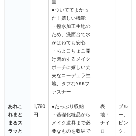
量
●ついててよかっ
た！嬉しい機能
・撥水加工生地の
ため、洗面台で水
がはねても安心
・ちょこちょこ開
け閉めするメイク
ポーチに嬉しい丈
夫なコーデュラ生
地、タフなYKKフ
ァスナー
あれこ
1,780
●たっぷり収納
表
ブル
れまと
円
・基礎化粧品から
地：
ー、
まるス
メイク道具まで必
ナイ
ピン
ラッと
要なものを収納で
ロ
ク、