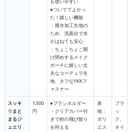
も使いやすい
●ついててよかっ
た！嬉しい機能
・撥水加工生地の
ため、洗面台で水
がはねても安心
・ちょこちょこ開
け閉めするメイク
ポーチに嬉しい丈
夫なコーデュラ生
地、タフなYKKフ
ァスナー
スッキ
1,500
●ブラシホルダー
表
ブラ
リまと
円
・クリアカバー付
地：
ッ
まるジ
きで粉の飛び散り
ポリ
ク、
ュエリ
を抑える
エス
ネイ