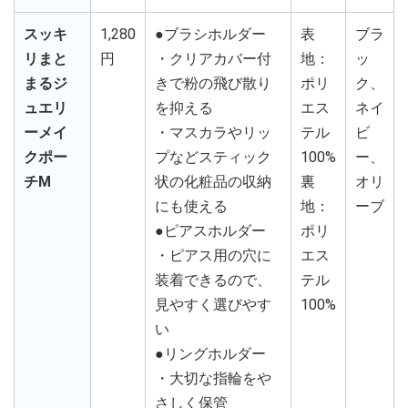
スッキ
1,280
●ブラシホルダー
表
ブラ
リまと
円
・クリアカバー付
地：
ッ
まるジ
きで粉の飛び散り
ポリ
ク、
ュエリ
を抑える
エス
ネイ
ーメイ
・マスカラやリッ
テル
ビ
クポー
プなどスティック
100%
ー、
チM
状の化粧品の収納
裏
オリ
にも使える
地：
ーブ
●ピアスホルダー
ポリ
・ピアス用の穴に
エス
装着できるので、
テル
見やすく選びやす
100%
い
●リングホルダー
・大切な指輪をや
さしく保管