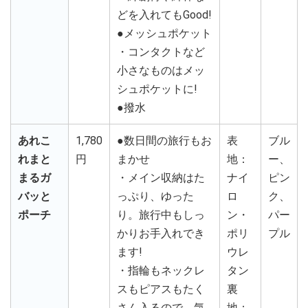
どを入れてもGood!
●メッシュポケット
・コンタクトなど
小さなものはメッ
シュポケットに!
●撥水
あれこ
1,780
●数日間の旅行もお
表
ブル
れまと
円
まかせ
地：
ー、
まるガ
・メイン収納はた
ナイ
ピン
バッと
っぷり、ゆった
ロ
ク、
ポーチ
り。旅行中もしっ
ン・
パー
かりお手入れでき
ポリ
プル
ます!
ウレ
・指輪もネックレ
タン
スもピアスもたく
裏
さん入るので、気
地：