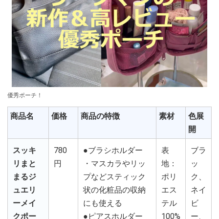
優秀ポーチ！
商品名
価格
商品の特徴
素材
色展
開
スッキ
780
●ブラシホルダー
表
ブラ
リまと
円
・マスカラやリッ
地：
ッ
まるジ
プなどスティック
ポリ
ク、
ュエリ
状の化粧品の収納
エス
ネイ
ーメイ
にも使える
テル
ビ
クポー
●ピアスホルダー
100%
ー、