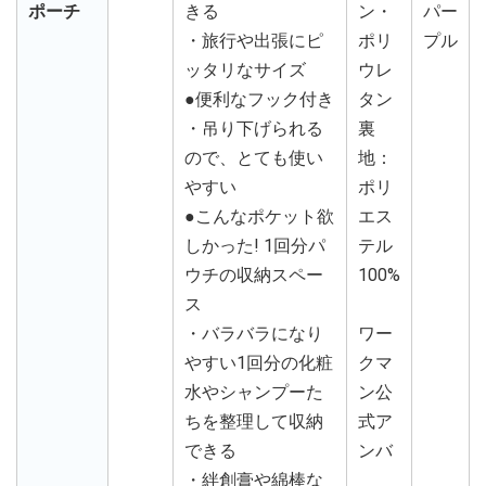
ポーチ
きる
ン・
パー
・旅行や出張にピ
ポリ
プル
ッタリなサイズ
ウレ
●便利なフック付き
タン
・吊り下げられる
裏
ので、とても使い
地：
やすい
ポリ
●こんなポケット欲
エス
しかった! 1回分パ
テル
ウチの収納スペー
100%
ス
・バラバラになり
ワー
やすい1回分の化粧
クマ
水やシャンプーた
ン公
ちを整理して収納
式ア
できる
ンバ
・絆創膏や綿棒な