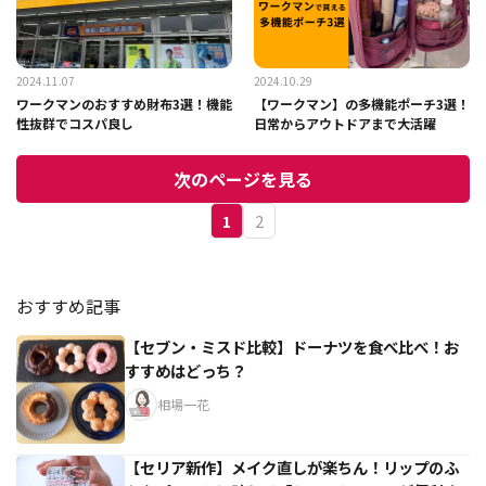
2024.11.07
2024.10.29
ワークマンのおすすめ財布3選！機能
【ワークマン】の多機能ポーチ3選！
性抜群でコスパ良し
日常からアウトドアまで大活躍
次のページを見る
1
2
おすすめ記事
【セブン・ミスド比較】ドーナツを食べ比べ！お
すすめはどっち？
相場一花
【セリア新作】メイク直しが楽ちん！リップのふ