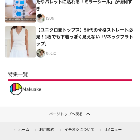
たやパレットに貼れる「ミラーシール」が便利す
ぎ
TSUN
【ユニクロ夏トップス】50代の骨格ストレート必
見！1枚でも下着っぽく見えない「Vネックブラト
ップ」
ちえこ
特集一覧
Makuake
ページトップへ戻る
ホーム
利用規約
イチオシについて
dメニュー