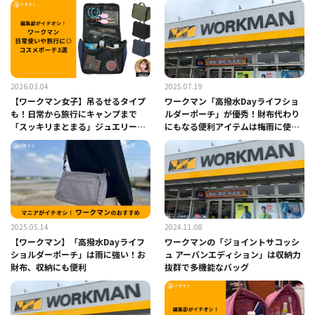
2026.03.04
2025.07.19
【ワークマン女子】吊るせるタイプ
ワークマン「高撥水Dayライフショ
も！日常から旅行にキャンプまで
ルダーポーチ」が優秀！財布代わり
「スッキリまとまる」ジュエリーメ
にもなる便利アイテムは梅雨に使え
イクポーチ3選
る
2025.05.14
2024.11.08
【ワークマン】「高撥水Dayライフ
ワークマンの「ジョイントサコッシ
ショルダーポーチ」は雨に強い！お
ュ アーバンエディション」は収納力
財布、収納にも便利
抜群で多機能なバッグ