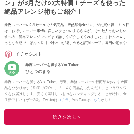
ン」が3月だけの大特価！チーズを使った
絶品アレンジ術もご紹介！
業務スーパーの3月セールで人気商品「天然酵母食パン」がお買い得に！ 今回
は、お得なスーパー事情に詳しいひとつのまるさんが、その魅力やおいしい
食べ方、簡単アレンジレシピまで詳しく紹介してくれました。ふわふわ＆し
っとり食感で、ほんのり甘い味わいが楽しめると評判の一品。毎日の朝食や
アレンジを楽しみたい方は必見です。
イチオシスト
業務スーパーを愛するYouTuber
ひとつのまる
業務スーパーを愛するYouTuber。毎週、業務スーパーの新商品やおすすめ商
品を分かりやすく動画で紹介中。「こんな商品あったんだ！」というワクワ
クをお届けします。安くて美味しいものをハンティングすることが特技。食
生活アドバイザー2級。Twitterは
コチラ
、YouTubeは
こちら
から！
このイチオシストの他の記事を読む
続きを読む＞