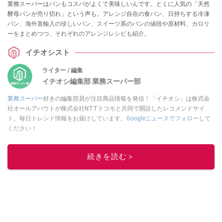
業務スーパーはパンもコスパがよくて美味しいんです。とくに人気の「天然
酵母パンが売り切れ」という声も。アレンジ自在の食パン、日持ちする冷凍
パン、海外直輸入の珍しいパン、スイーツ系のパンの値段や原材料、カロリ
ーをまとめつつ、それぞれのアレンジレシピも紹介。
イチオシスト
ライター / 編集
イチオシ編集部 業務スーパー部
業務スーパー
好きの編集部員が注目商品情報を発信！「イチオシ」は株式会
社オールアバウトが株式会社NTTドコモと共同で開設したレコメンドサイ
ト。毎日トレンド情報をお届けしています。
Googleニュースでフォロー
して
ください！
このイチオシストの他の記事を読む
続きを読む＞