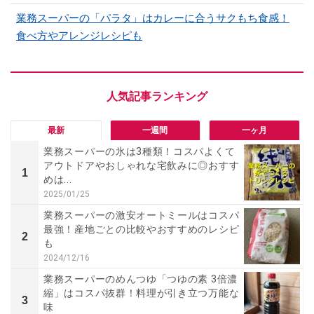
業務スーパーの「パラタ」はカレーに合うサクもち食感！
食べ方やアレンジレシピも
最新
一週間
一ヶ月
業務スーパーの氷は3種類！コスパよくて
アウトドアやおしゃれな宅飲みに◎おすす
1
めは...
2025/01/25
業務スーパーの激安オートミールはコスパ
最強！産地ごとの比較やおすすめのレシピ
2
も
2024/12/16
業務スーパーのめんつゆ「つゆの素 3倍濃
縮」はコスパ抜群！料理が引き立つ万能な
3
味