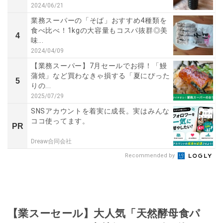
2024/06/21
業務スーパーの「そば」おすすめ4種類を
食べ比べ！1kgの大容量もコスパ抜群◎美
4
味...
2024/04/09
【業務スーパー】7月セールでお得！「鰻
蒲焼」など買わなきゃ損する「夏にぴった
5
りの...
2025/07/29
SNSアカウントを着実に成長。実はみんな
ココ使ってます。
PR
Dreaw合同会社
Recommended by
【業スーセール】大人気「天然酵母食パ