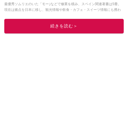
最優秀ソムリエのいた「モー｣などで修業を積み、スペイン関連著書は5冊。
現在は拠点を日本に移し、観光情報や飲食・カフェ・スイーツ情報にも携わ
る。イチオシでは、
業務スーパー
・
ロピア
・
シャトレーゼ
など、食品・スイ
ーツ販売チェーンのおすすめ商品情報も発信。
著書に『スペインまるごと全
続きを読む＞
17州おいしい旅』（‎産業編集センター刊）ほか。
■経歴：ワイナリーツアー
ガイドや、飲食関連の方の視察旅行のコーディネートやガイド、スペインの
食についての講演などの経験あり。2004年より「カフェ・スイーツ」（柴田
書店）、「料理通信」（料理通信社）をはじめ、日本の雑誌やWEBサイト
に、ガストロノミー、観光、文化などについて執筆。ガイドブックの取材の
コーディネートや執筆、著書5冊あり。 現在は、拠点をバルセロナから日本に
移し、スペイン関連だけでなく日本の観光情報や飲食店についてのコンテン
ツの執筆や、広報PR、出版プロデュースなどを行う。 ■寄稿雑誌……料理通
信、カフェ・スイーツ、TARZANなど ■寄稿サイト……ぐるなびプロ、Drink
planetなど ■取材コーディネート……るるぶスペイン／ララチッタ／aruco／地
球の歩き方ほか。
このイチオシストの他の記事を読む