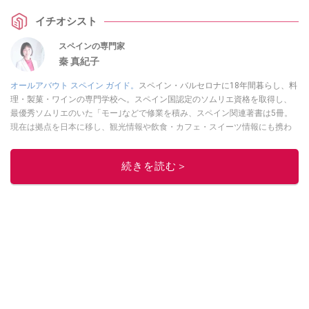
「トルティーヤ」、カルディの「ピタパン」との違いも解説します。
イチオシスト
スペインの専門家
秦 真紀子
オールアバウト スペイン ガイド。
スペイン・バルセロナに18年間暮らし、料
理・製菓・ワインの専門学校へ。スペイン国認定のソムリエ資格を取得し、
最優秀ソムリエのいた「モー｣などで修業を積み、スペイン関連著書は5冊。
現在は拠点を日本に移し、観光情報や飲食・カフェ・スイーツ情報にも携わ
る。イチオシでは、
業務スーパー
・
ロピア
・
シャトレーゼ
など、食品・スイ
ーツ販売チェーンのおすすめ商品情報も発信。
著書に『スペインまるごと全
続きを読む＞
17州おいしい旅』（‎産業編集センター刊）ほか。
■経歴：ワイナリーツアー
ガイドや、飲食関連の方の視察旅行のコーディネートやガイド、スペインの
食についての講演などの経験あり。2004年より「カフェ・スイーツ」（柴田
書店）、「料理通信」（料理通信社）をはじめ、日本の雑誌やWEBサイト
に、ガストロノミー、観光、文化などについて執筆。ガイドブックの取材の
コーディネートや執筆、著書5冊あり。 現在は、拠点をバルセロナから日本に
移し、スペイン関連だけでなく日本の観光情報や飲食店についてのコンテン
ツの執筆や、広報PR、出版プロデュースなどを行う。 ■寄稿雑誌……料理通
信、カフェ・スイーツ、TARZANなど ■寄稿サイト……ぐるなびプロ、Drink
planetなど ■取材コーディネート……るるぶスペイン／ララチッタ／aruco／地
球の歩き方ほか。