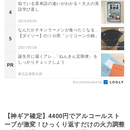
似ている英単語の違いがわかる！大人の英
語学び直し
4
2019/09/01
なんだかチキンラーメンが食べたくなる…
【ダイソー】のソロ用「シリコーン小鍋」
5
2021/07/26
誕生月に届くアレ…「ねんきん定期便」を
しっかりチェックしよう
PR
東京証券取引所
Recommended by
【神ギア確定】4400円でアルコールスト
ーブが激変！ひっくり返すだけの火力調整