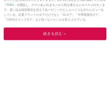
キャンプ歴15年のキャンプギアオタク。2019年12月よりYouTubeチャンネル
「
FUKU
」を開設し、ロマンあふれるモノから初心者さんにオススメのモノま
で、思い込み固定観念を交えてあーだこーだとしゃべくりながらレビューを
している。定番ブランドのギアだけでなく「ULギア」「中華製激安ギア」
「100均キャンプギア」など様々なジャンルを取り上げている。
このイチオシストの他の記事を読む
続きを読む＞