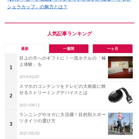
シェラカップ」の魅力とは？
最新
一週間
一ヶ月
目上の方へのギフトに！一流ホテルの「極
上体験」を
1
2019/02/07
スマホのコンテンツをテレビの大画面に映
せるストリーミングデバイスとは
2
2021/04/12
ランニングやヨガに大活躍！目的別スポー
ツタイツの選び方
3
2021/05/02