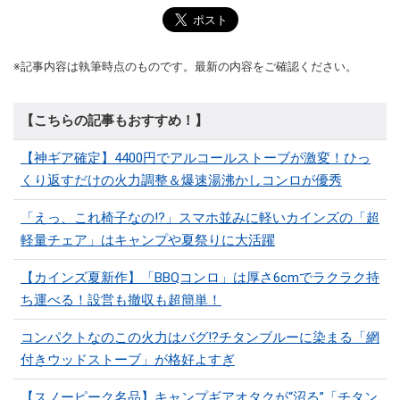
※記事内容は執筆時点のものです。最新の内容をご確認ください。
【こちらの記事もおすすめ！】
【神ギア確定】4400円でアルコールストーブが激変！ひっ
くり返すだけの火力調整＆爆速湯沸かしコンロが優秀
「えっ、これ椅子なの!?」スマホ並みに軽いカインズの「超
軽量チェア」はキャンプや夏祭りに大活躍
【カインズ夏新作】「BBQコンロ」は厚さ6cmでラクラク持
ち運べる！設営も撤収も超簡単！
コンパクトなのこの火力はバグ⁉チタンブルーに染まる「網
付きウッドストーブ」が格好よすぎ
【スノーピーク名品】キャンプギアオタクが“沼る”「チタン