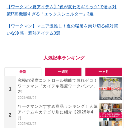
【ワークマン夏アイテム】”色が変わるギミック”で暑さ対
策!?高機能すぎる「エックスシェルター」3選
【ワークマン】マニア激推し！夏の猛暑を乗り切る絶対買
いな冷感・遮熱アイテム3選
最新
一週間
一ヶ月
究極の湿度コントロール機能で蒸れゼロ！
ワークマン「カイテキ湿度ワークパンツ」
1
29...
2026/08/06
ワークマンおすすめ商品ランキング！人気
アイテムをカテゴリ別に紹介【2025年4
2
月...
2025/03/27