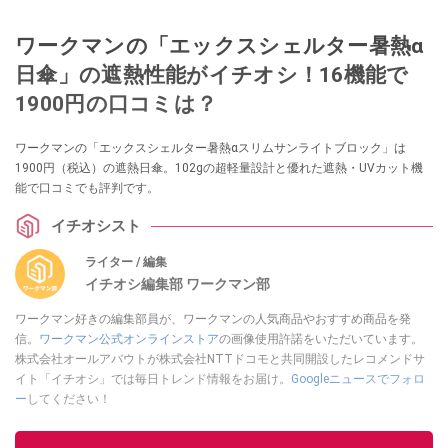
ワークマンの「エックスシェルター暑熱α
日傘」の遮熱性能がイチオシ！16機能で
1900円の口コミは？
ワークマンの「エックスシェルター暑熱αスリムサンライトブロック」は
1900円（税込）の遮熱日傘。102gの超軽量設計と優れた遮熱・UVカット機
能で口コミでも評判です。
イチオシスト
ライター / 編集
イチオシ編集部 ワークマン部
ワークマン好きの編集部員が、ワークマンの人気商品やおすすめ商品を発
信。
ワークマン公式オンラインストア
の画像使用許諾をいただいています。
株式会社オールアバウトが株式会社NTTドコモと共同開設したレコメンドサ
イト「イチオシ」では毎日トレンド情報をお届け。
Googleニュースでフォロ
ー
してください！
このイチオシストの他の記事を読む