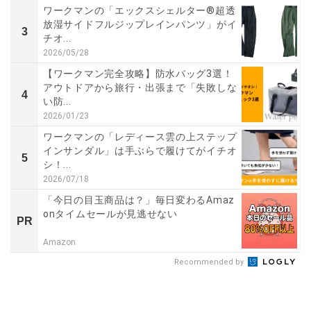
ワークマンの「エックスシェルター®超透
放湿サイドフルジップレインパンツ」がイ
3
チオ...
2026/05/28
【ワークマン完全攻略】防水バッグ3選！
アウトドアから旅行・出張まで「失敗しな
4
い防...
2026/01/23
ワークマンの「レディース雲の上ステップ
インサンダル」は手ぶらで履けてがイチオ
5
シ！...
2026/07/18
「今日の目玉商品は？」毎日変わるAmaz
onタイムセールが見逃せない
PR
Amazon
Recommended by