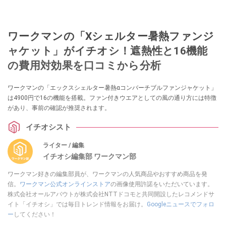
ワークマンの「Xシェルター暑熱ファンジ
ャケット」がイチオシ！遮熱性と16機能
の費用対効果を口コミから分析
ワークマンの「エックスシェルター暑熱αコンバーチブルファンジャケット」
は4900円で16の機能を搭載。ファン付きウエアとしての風の通り方には特徴
があり、事前の確認が推奨されます。
イチオシスト
ライター / 編集
イチオシ編集部 ワークマン部
ワークマン好きの編集部員が、ワークマンの人気商品やおすすめ商品を発
信。
ワークマン公式オンラインストア
の画像使用許諾をいただいています。
株式会社オールアバウトが株式会社NTTドコモと共同開設したレコメンドサ
イト「イチオシ」では毎日トレンド情報をお届け。
Googleニュースでフォロ
ー
してください！