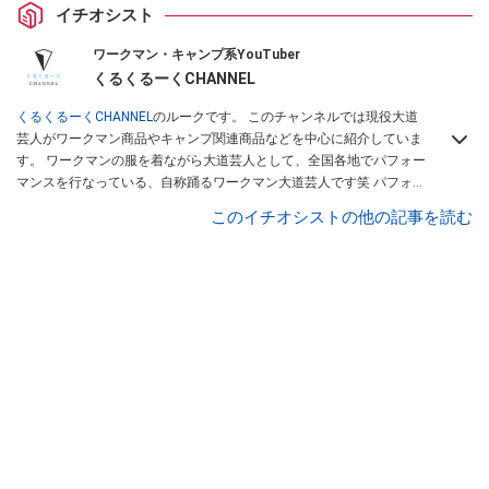
イチオシスト
ワークマン・キャンプ系YouTuber
くるくるーくCHANNEL
くるくるーくCHANNEL
のルークです。 このチャンネルでは現役大道
芸人がワークマン商品やキャンプ関連商品などを中心に紹介していま
す。 ワークマンの服を着ながら大道芸人として、全国各地でパフォー
マンスを行なっている、自称踊るワークマン大道芸人です笑 パフォー
マンスコンテストで優勝経験のあるパフォーマーが、本当に使える商
このイチオシストの他の記事を読む
品を紹介します。 商品を紹介していく中で、視聴者様に商品の良さを
感じでもらえるような動画を作成していきたいと思います。大道芸人
ルークは
こちら
から！