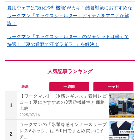
夏用ウェアは”気化冷却機能”がカギ！酷暑対策におすすめな
ワークマン「エックスシェルター」アイテムをマニアが解
説！
ワークマン「エックスシェルター」のジャケットは軽くて
快適！「夏の通勤で汗ダラダラ...」を解決！
最新
一週間
一ヶ月
【ワークマン】「冷感レギンス」着用レビ
ュー！夏におすすめの3選◎機能性と価格
1
比較
2025/07/16
ワークマンの「氷撃冷感インナースリーブ
レスVネック」は790円でまとめ買いにイ
2
チ...