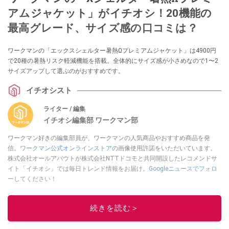
アムジャケット」がイチオシ！20機能の
最高グレード、サイズ感の口コミは？
ワークマンの「エックスシェルター暑熱Ωプレミアムジャケット」は4900円
で20種の暑熱リスク軽減機能を搭載。全体的にサイズ感が小さめなので1〜2
サイズアップして選ぶのがおすすめです。
イチオシスト
ライター / 編集
イチオシ編集部 ワークマン部
ワークマン好きの編集部員が、ワークマンの人気商品やおすすめ商品を発
信。
ワークマン公式オンラインストア
の画像使用許諾をいただいています。
株式会社オールアバウトが株式会社NTTドコモと共同開設したレコメンドサ
イト「イチオシ」では毎日トレンド情報をお届け。
Googleニュースでフォロ
ー
してください！
このイチオシストの他の記事を読む
続きを読む＞