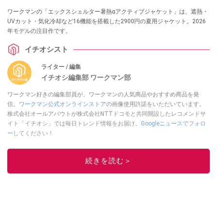
ワークマンの「エックスシェルター暑熱αアクティブジャケット」は、遮熱・
UVカット・気化冷却など16機能を搭載した2900円の夏用ジャケット。2026
年モデルの注目作です。
イチオシスト
ライター / 編集
イチオシ編集部 ワークマン部
ワークマン好きの編集部員が、ワークマンの人気商品やおすすめ商品を発
信。
ワークマン公式オンラインストア
の画像使用許諾をいただいています。
株式会社オールアバウトが株式会社NTTドコモと共同開設したレコメンドサ
イト「イチオシ」では毎日トレンド情報をお届け。
Googleニュースでフォロ
ー
してください！
このイチオシストの他の記事を読む
続きを読む＞