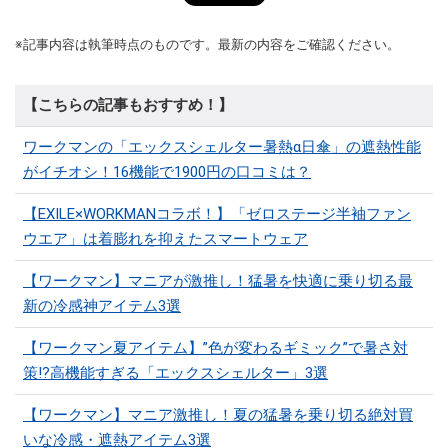
※記事内容は執筆時点のものです。最新の内容をご確認ください。
【こちらの記事もおすすめ！】
ワークマンの「エックスシェルター暑熱α日傘」の遮熱性能
がイチオシ！16機能で1900円の口コミは？
【EXILE×WORKMANコラボ！】「ゼロステージ半袖ファン
ウエア」は着膨れを抑えたスマートウェア
【ワークマン】マニアが激推し！猛暑を快適に乗り切る最
新の冷感神アイテム3選
【ワークマン夏アイテム】”色が変わるギミック”で暑さ対
策!?高機能すぎる「エックスシェルター」3選
【ワークマン】マニア激推し！夏の猛暑を乗り切る絶対買
いな冷感・遮熱アイテム3選