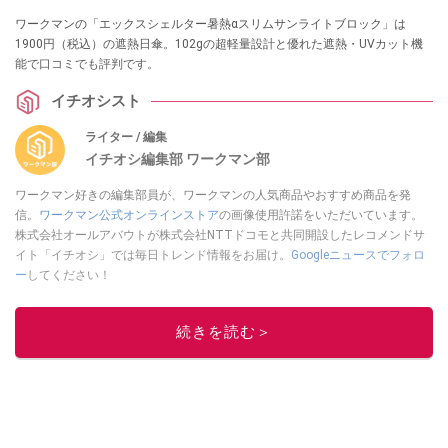
ワークマンの「エックスシェルター暑熱αスリムサンライトブロック」は
1900円（税込）の遮熱日傘。102gの超軽量設計と優れた遮熱・UVカット機
能で口コミでも評判です。
イチオシスト
ライター / 編集
イチオシ編集部 ワークマン部
ワークマン好きの編集部員が、ワークマンの人気商品やおすすめ商品を発
信。
ワークマン公式オンラインストア
の画像使用許諾をいただいています。
株式会社オールアバウトが株式会社NTTドコモと共同開設したレコメンドサ
イト「イチオシ」では毎日トレンド情報をお届け。
Googleニュースでフォロ
ー
してください！
このイチオシストの他の記事を読む
続きを読む＞