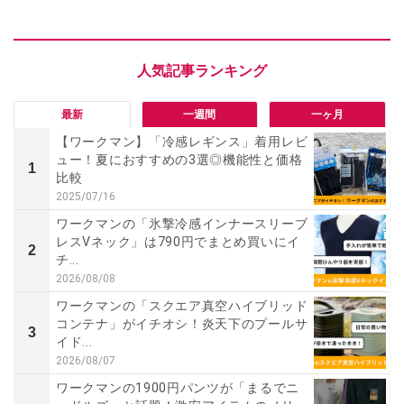
最新
一週間
一ヶ月
【ワークマン】「冷感レギンス」着用レビ
ュー！夏におすすめの3選◎機能性と価格
1
比較
2025/07/16
ワークマンの「氷撃冷感インナースリーブ
レスVネック」は790円でまとめ買いにイ
2
チ...
2026/08/08
ワークマンの「スクエア真空ハイブリッド
コンテナ」がイチオシ！炎天下のプールサ
3
イド...
2026/08/07
ワークマンの1900円パンツが「まるでニ