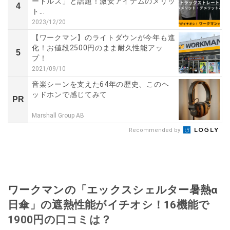
ードルズ」と話題！激安アイテムのメリッ
4
ト...
2023/12/20
【ワークマン】のライトダウンが今年も進
化！お値段2500円のまま耐久性能アッ
5
プ！
2021/09/10
音楽シーンを支えた64年の歴史、このヘ
ッドホンで感じてみて
PR
Marshall Group AB
Recommended by
ワークマンの「エックスシェルター暑熱α
日傘」の遮熱性能がイチオシ！16機能で
1900円の口コミは？