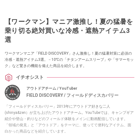
【ワークマン】マニア激推し！夏の猛暑を
乗り切る絶対買いな冷感・遮熱アイテム3
選
ワークマンマニア「FIELD DISCOVERY」さん激推し！夏の猛暑対策に必須の
冷感・遮熱アイテム3選。－10℃の「チタンアームスリーブ」や「サマーモッ
ク」など驚きの機能を備えた商品を紹介します。
イチオシスト
アウトドアチーム / YouTuber
FIELD DISCOVERY / フィールドディスカバリー
「フィールドディスカバリー」2013年にアウトドア好きな二人
(shinya&zen）が立ち上げたアウトドアチーム。YouTubeでは、キャンプギア
紹介や登山・釣りなどのフィールド体験をメインに動画配信しています。
「領域の発見」と「アウトドア」をテーマに、使ってて便利なアイテム、面
白かった商品などを紹介しています。
・YouTubeチャンネルは
こちら