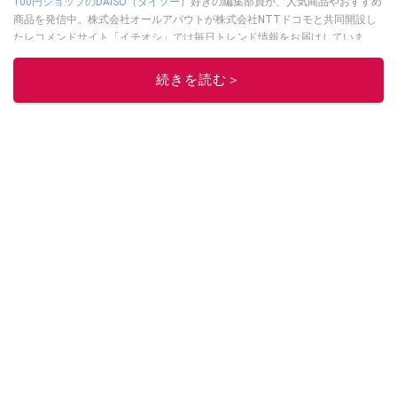
100円ショップのDAISO（ダイソー）
好きの編集部員が、人気商品やおすすめ
商品を発信中。株式会社オールアバウトが株式会社NTTドコモと共同開設し
たレコメンドサイト「イチオシ」では毎日トレンド情報をお届けしていま
す。
Googleニュースでフォロー
してください！
続きを読む＞
このイチオシストの他の記事を読む