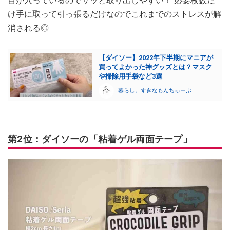
目が入っているのでサッと取り出しやすい！ 必要枚数だ
け手に取って引っ張るだけなのでこれまでのストレスが解
消される◎
【ダイソー】2022年下半期にマニアが
買ってよかった神グッズとは？マスク
や掃除用手袋など3選
暮らし。すきなもんちゅーぶ
第2位：ダイソーの「粘着ゲル両面テープ」