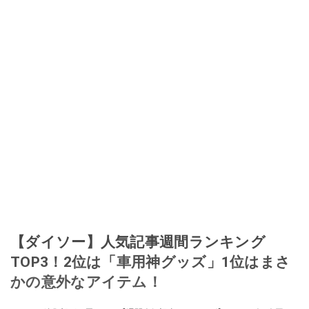
に目をつける。しかし、取引の仕方がわからずに、まずは落札者として参
加。その後、出品者側にまわり、家の中の物を出品しまくる。出品する物が
ほぼなくなってからは、仕入れを経験。ネットオークションを生活の一部に
取り入れるべく、「ネットオークションやフリマアプリは生活のインフラに
なる」という考えを持つ。また消費税増税の社会においては、ネットオーク
ションやフリマアプリが家計の救世主になりえると考え、業者とは違う視点
でユーザーとして参加中。
このイチオシストの他の記事を読む
【ダイソー】人気記事週間ランキング
TOP3！2位は「車用神グッズ」1位はまさ
かの意外なアイテム！