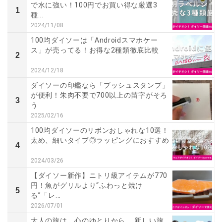
で水に強い！100円でお買い得な厳選3
1
種...
2024/11/08
100均ダイソーは「Androidスマホケー
ス」が売ってる！お得な2種類徹底比較
2
2024/12/18
ダイソーの印鑑なら「プッシュスタンプ」
が便利！朱肉不要で700以上の苗字がそろ
3
う
2025/02/16
100均ダイソーのリボンおしゃれな10選！
太め、細いタイプ◎ラッピングにおすすめ
4
2024/03/26
【ダイソー新作】ニトリ級アイテムが770
円！魚がグリルより“ふわっと焼け
5
る”「レ...
2026/07/01
大人の旅は、心のゆとりから。 新しい旅