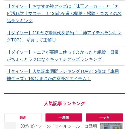
【ダイソー】おすすめ神グッズは「味玉メーカー」と「カ
ビ汚れ防止マステ」！135名が選ぶ収納・掃除・コスメの名
品ランキング
【ダイソー】110円で電気代を節約！「神アイテムランキン
グTOP3」今買って正解◎
【ダイソー】マニアが実際に使ってよかったと絶賛！日常
がちょっとラクになるキッチングッズランキング
【ダイソー】人気記事週間ランキングTOP3！2位は「車用
神グッズ」1位はまさかの意外なアイテム！
最新
一週間
一ヶ月
100均ダイソーの「ラベルシール」は透明