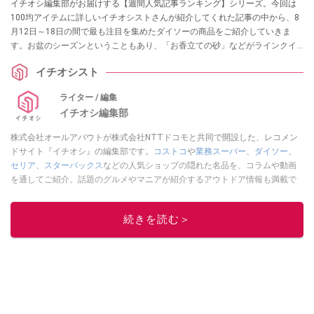
イチオシ編集部がお届けする【週間人気記事ランキング】シリーズ。今回は
100均アイテムに詳しいイチオシストさんが紹介してくれた記事の中から、8
月12日～18日の間で最も注目を集めたダイソーの商品をご紹介していきま
す。お盆のシーズンということもあり、「お香立ての砂」などがラインクイ
ン！ 気になるアイテムがあれば、ぜひ参考にしてみてくださいね。
イチオシスト
ライター / 編集
イチオシ編集部
株式会社オールアバウトが株式会社NTTドコモと共同で開設した、レコメン
ドサイト『イチオシ』の編集部です。
コストコ
や
業務スーパー
、
ダイソー
、
セリア
、
スターバックス
などの人気ショップの隠れた名品を、コラムや動画
を通してご紹介。話題のグルメやマニアが紹介するアウトドア情報も満載で
す。配信しているコンテンツは専門家やインフルエンサーが実際に使用して
レビューしています。毎日トレンド情報をお届けしているので、ぜひ
Google
続きを読む＞
ニュースでフォロー
してください！
このイチオシストの他の記事を読む