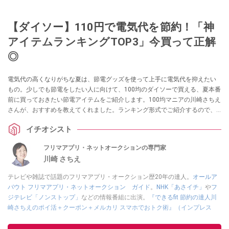
【ダイソー】110円で電気代を節約！「神
アイテムランキングTOP3」今買って正解
◎
電気代の高くなりがちな夏は、節電グッズを使って上手に電気代を抑えたい
もの。少しでも節電をしたい人に向けて、100均のダイソーで買える、夏本番
前に買っておきたい節電アイテムをご紹介します。100均マニアの川崎さちえ
さんが、おすすめを教えてくれました。ランキング形式でご紹介するので、
ぜひ参考にしてみてください。
イチオシスト
フリマアプリ・ネットオークションの専門家
川崎 さちえ
テレビや雑誌で話題のフリマアプリ・オークション歴20年の達人。
オールア
バウト フリマアプリ・ネットオークション ガイド
。
NHK「あさイチ」
や
フ
ジテレビ「ノンストップ」
などの情報番組に出演。
『できるfit 節約の達人川
崎さちえのポイ活＋クーポン＋メルカリ スマホでおトク術』（インプレス
刊）
、
『「ゆる副業」のはじめかた メルカリ スマホ1つでスキマ時間に効率
的に稼ぐ！』（翔泳社刊）
ほか著書多数。ブログは
「川崎さちえのごちゃま