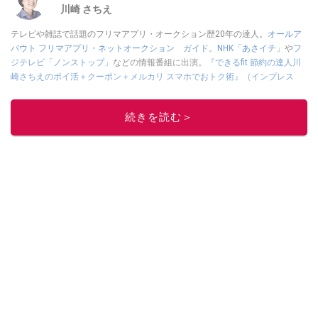
川崎 さちえ
テレビや雑誌で話題のフリマアプリ・オークション歴20年の達人。
オールア
バウト フリマアプリ・ネットオークション ガイド
。
NHK「あさイチ」
や
フ
ジテレビ「ノンストップ」
などの情報番組に出演。
『できるfit 節約の達人川
崎さちえのポイ活＋クーポン＋メルカリ スマホでおトク術』（インプレス
刊）
、
『「ゆる副業」のはじめかた メルカリ スマホ1つでスキマ時間に効率
的に稼ぐ！』（翔泳社刊）
ほか著書多数。ブログは
「川崎さちえのごちゃま
続きを読む＞
ぜ日記」
。
■経歴：2003年、夫が子育てをするために、突然会社を辞める。翌月からの
給料が０円になり、家にいながら、しかも空いた時間でできるオークション
に目をつける。しかし、取引の仕方がわからずに、まずは落札者として参
加。その後、出品者側にまわり、家の中の物を出品しまくる。出品する物が
ほぼなくなってからは、仕入れを経験。ネットオークションを生活の一部に
取り入れるべく、「ネットオークションやフリマアプリは生活のインフラに
なる」という考えを持つ。また消費税増税の社会においては、ネットオーク
ションやフリマアプリが家計の救世主になりえると考え、業者とは違う視点
でユーザーとして参加中。
このイチオシストの他の記事を読む