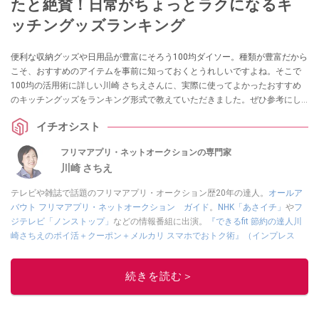
たと絶賛！日常がちょっとラクになるキ
ッチングッズランキング
便利な収納グッズや日用品が豊富にそろう100均ダイソー。種類が豊富だから
こそ、おすすめのアイテムを事前に知っておくとうれしいですよね。そこで
100均の活用術に詳しい川崎 さちえさんに、実際に使ってよかったおすすめ
のキッチングッズをランキング形式で教えていただきました。ぜひ参考にし
てみてください。
イチオシスト
フリマアプリ・ネットオークションの専門家
川崎 さちえ
テレビや雑誌で話題のフリマアプリ・オークション歴20年の達人。
オールア
バウト フリマアプリ・ネットオークション ガイド
。
NHK「あさイチ」
や
フ
ジテレビ「ノンストップ」
などの情報番組に出演。
『できるfit 節約の達人川
崎さちえのポイ活＋クーポン＋メルカリ スマホでおトク術』（インプレス
刊）
、
『「ゆる副業」のはじめかた メルカリ スマホ1つでスキマ時間に効率
的に稼ぐ！』（翔泳社刊）
ほか著書多数。ブログは
「川崎さちえのごちゃま
続きを読む＞
ぜ日記」
。
■経歴：2003年、夫が子育てをするために、突然会社を辞める。翌月からの
給料が０円になり、家にいながら、しかも空いた時間でできるオークション