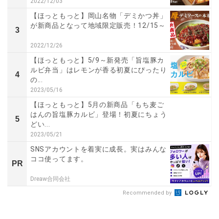
2022/12/03
【ほっともっと】岡山名物「デミかつ丼」
が新商品となって地域限定販売！12/15～
3
2022/12/26
【ほっともっと】5/9～新発売「旨塩豚カ
ルビ弁当」はレモンが香る初夏にぴったり
4
の...
2023/05/16
【ほっともっと】5月の新商品「もち麦ご
はんの旨塩豚カルビ」登場！初夏にちょう
5
どい...
2023/05/21
SNSアカウントを着実に成長。実はみんな
ココ使ってます。
PR
Dreaw合同会社
Recommended by