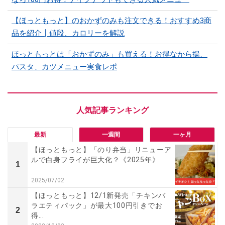
【ほっともっと】のおかずのみも注文できる！おすすめ3商
品を紹介┃値段、カロリーを解説
ほっともっとは「おかずのみ」も買える！お得なから揚、
パスタ、カツメニュー実食レポ
最新
一週間
一ヶ月
【ほっともっと】「のり弁当」リニューア
ルで白身フライが巨大化？《2025年》
1
2025/07/02
【ほっともっと】12/1新発売「チキンバ
ラエティパック」が最大100円引きでお
2
得...