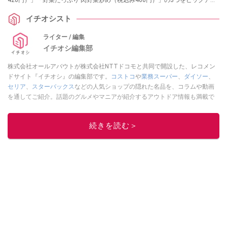
プしてご紹介します。
イチオシスト
ライター / 編集
イチオシ編集部
株式会社オールアバウトが株式会社NTTドコモと共同で開設した、レコメン
ドサイト『イチオシ』の編集部です。
コストコ
や
業務スーパー
、
ダイソー
、
セリア
、
スターバックス
などの人気ショップの隠れた名品を、コラムや動画
を通してご紹介。話題のグルメやマニアが紹介するアウトドア情報も満載で
す。配信しているコンテンツは専門家やインフルエンサーが実際に使用して
レビューしています。毎日トレンド情報をお届けしているので、ぜひ
Google
続きを読む＞
ニュースでフォロー
してください！
このイチオシストの他の記事を読む