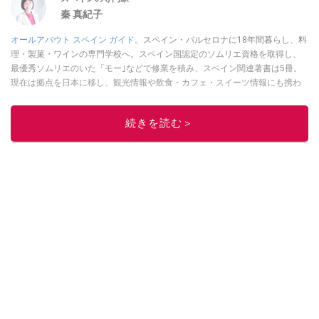
秦 真紀子
オールアバウト スペイン ガイド。
スペイン・バルセロナに18年間暮らし、料
理・製菓・ワインの専門学校へ。スペイン国認定のソムリエ資格を取得し、
最優秀ソムリエのいた「モー｣などで修業を積み、スペイン関連著書は5冊。
現在は拠点を日本に移し、観光情報や飲食・カフェ・スイーツ情報にも携わ
る。イチオシでは、
業務スーパー
・
ロピア
・
シャトレーゼ
など、食品・スイ
ーツ販売チェーンのおすすめ商品情報も発信。
著書に『スペインまるごと全
続きを読む＞
17州おいしい旅』（‎産業編集センター刊）ほか。
■経歴：ワイナリーツアー
ガイドや、飲食関連の方の視察旅行のコーディネートやガイド、スペインの
食についての講演などの経験あり。2004年より「カフェ・スイーツ」（柴田
書店）、「料理通信」（料理通信社）をはじめ、日本の雑誌やWEBサイト
に、ガストロノミー、観光、文化などについて執筆。ガイドブックの取材の
コーディネートや執筆、著書5冊あり。 現在は、拠点をバルセロナから日本に
移し、スペイン関連だけでなく日本の観光情報や飲食店についてのコンテン
ツの執筆や、広報PR、出版プロデュースなどを行う。 ■寄稿雑誌……料理通
信、カフェ・スイーツ、TARZANなど ■寄稿サイト……ぐるなびプロ、Drink
planetなど ■取材コーディネート……るるぶスペイン／ララチッタ／aruco／地
球の歩き方ほか。
このイチオシストの他の記事を読む