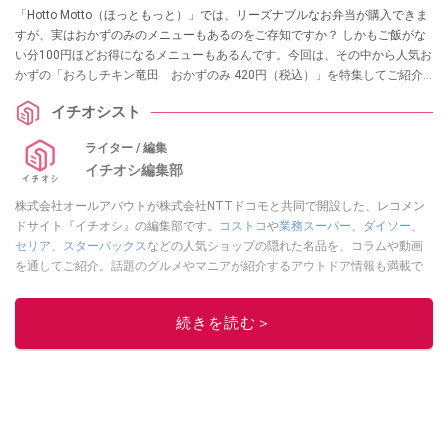
「Hotto Motto（ほっともっと）」では、リーズナブルなお弁当が購入できま
すが、実はおかずのみのメニューもあるのをご存知ですか？ しかもご飯がな
い分100円ほどお得になるメニューもあるんです。今回は、その中から人気お
かずの「おろしチキン竜田 おかずのみ 420円（税込）」を特集してご紹介
します。
イチオシスト
ライター / 編集
イチオシ編集部
株式会社オールアバウトが株式会社NTTドコモと共同で開設した、レコメン
ドサイト『イチオシ』の編集部です。
コストコ
や
業務スーパー
、
ダイソー
、
セリア
、
スターバックス
などの人気ショップの隠れた名品を、コラムや動画
を通してご紹介。話題のグルメやマニアが紹介するアウトドア情報も満載で
す。配信しているコンテンツは専門家やインフルエンサーが実際に使用して
レビューしています。毎日トレンド情報をお届けしているので、ぜひ
Google
続きを読む＞
ニュースでフォロー
してください！
このイチオシストの他の記事を読む