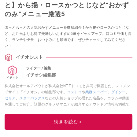
と】から揚・ロースかつとじなど“おかず
のみ”メニュー厳選5
ほっともっとの人気おかずメニューを徹底紹介！から揚やロースかつとじな
ど、お弁当よりお得で美味しいおすすめ5選をピックアップ。口コミ評価も高
く、ランチや夕食、おつまみにも最適です。ぜひチェックしてみてくださ
い！
イチオシスト
ライター / 編集
イチオシ編集部
株式会社オールアバウトが株式会社NTTドコモと共同で開設した、レコメン
ドサイト『イチオシ』の編集部です。
コストコ
や
業務スーパー
、
ダイソー
、
セリア
、
スターバックス
などの人気ショップの隠れた名品を、コラムや動画
を通してご紹介。話題のグルメやマニアが紹介するアウトドア情報も満載で
す。配信しているコンテンツは専門家やインフルエンサーが実際に使用して
レビューしています。毎日トレンド情報をお届けしているので、ぜひ
Google
続きを読む＞
ニュースでフォロー
してください！
このイチオシストの他の記事を読む