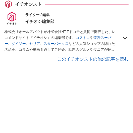
イチオシスト
ライター / 編集
イチオシ編集部
株式会社オールアバウトが株式会社NTTドコモと共同で開設した、レ
コメンドサイト『イチオシ』の編集部です。
コストコ
や
業務スーパ
ー
、
ダイソー
、
セリア
、
スターバックス
などの人気ショップの隠れた
名品を、コラムや動画を通してご紹介。話題のグルメやマニアが紹介
するアウトドア情報も満載です。配信しているコンテンツは専門家や
このイチオシストの他の記事を読む
インフルエンサーが実際に使用してレビューしています。毎日トレン
ド情報をお届けしているので、ぜひ
Googleニュースでフォロー
してく
ださい！