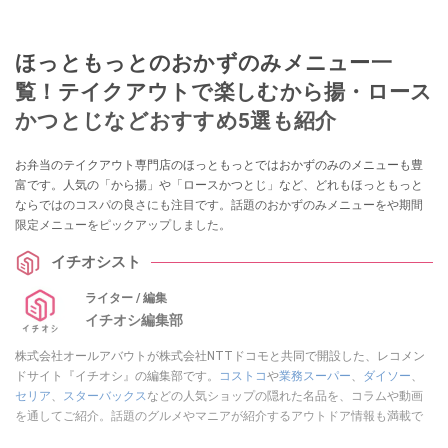
ほっともっとのおかずのみメニュー一
覧！テイクアウトで楽しむから揚・ロース
かつとじなどおすすめ5選も紹介
お弁当のテイクアウト専門店のほっともっとではおかずのみのメニューも豊
富です。人気の「から揚」や「ロースかつとじ」など、どれもほっともっと
ならではのコスパの良さにも注目です。話題のおかずのみメニューをや期間
限定メニューをピックアップしました。
イチオシスト
ライター / 編集
イチオシ編集部
株式会社オールアバウトが株式会社NTTドコモと共同で開設した、レコメン
ドサイト『イチオシ』の編集部です。
コストコ
や
業務スーパー
、
ダイソー
、
セリア
、
スターバックス
などの人気ショップの隠れた名品を、コラムや動画
を通してご紹介。話題のグルメやマニアが紹介するアウトドア情報も満載で
す。配信しているコンテンツは専門家やインフルエンサーが実際に使用して