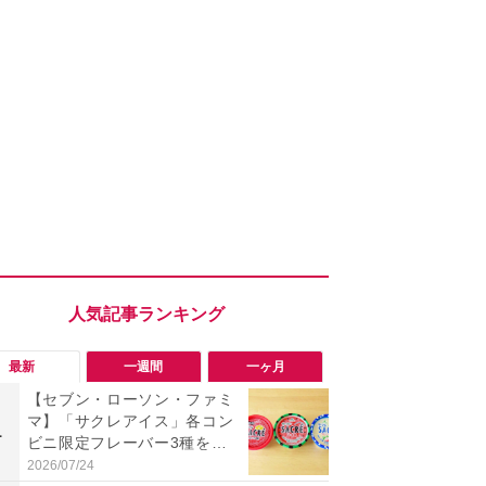
最新
一週間
一ヶ月
【セブン・ローソン・ファミ
「旅行気分
マ】「サクレアイス」各コン
食べ比べし
1
1
ビニ限定フレーバー3種を食
3つのご当地
べ比べ！今夏買うべきは？
新発売
2026/07/24
2026/08/02