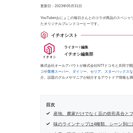
更新日：
2023年05月31日
YouTuberおにょこの毎日さんとのコラボ商品のスペ
たオリジナルブレンドコーヒーです。
イチオシスト
ライター / 編集
イチオシ編集部
株式会社オールアバウトが株式会社NTTドコモと共同で
コ
や
業務スーパー
、
ダイソー
、
セリア
、
スターバックス
な
介。話題のグルメやマニアが紹介するアウトドア情報も満
が実際に使用してレビューしています。毎日トレンド情報
ださい！
目次
産地、農家だけでなく豆の焙煎具合と
味のラインナップは4種類。シーン別に