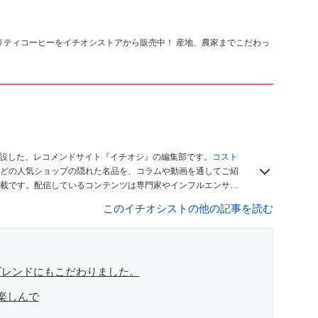
シャリティコーヒーをイチオシストアから販売中！ 産地、農家までこだわっ
開設した、レコメンドサイト『イチオシ』の編集部です。
コスト
どの人気ショップの隠れた名品を、コラムや動画を通してご紹
載です。配信しているコンテンツは専門家やインフルエンサー
をお届けしているので、ぜひ
Googleニュースでフォロー
してく
このイチオシストの他の記事を読む
ブレンドにもこだわりました。
楽しんで