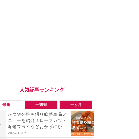
最新
一週間
一ヶ月
かつやの持ち帰り総菜単品メ
「会計時に
ニューを紹介！ロースカツ・
たい」「お
1
1
海老フライなどおかずにぴっ
【セブン】お
たり◎から揚げを実食レビュ
リンク1本が
2024/11/05
2026/08/08