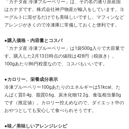
「カナダ産 冷凍ブルーベリー」は、その名の通り原産国
はカナダです。株式会社神戸物産が輸入をしています。ヨ
ーグルトに混ぜるだけでも美味しいですし、マフィンなど
アレンジがきくので冷凍庫に常備しておくと便利です。
●購入価格・内容量とコスパ
「カナダ産 冷凍ブルーベリー」は1袋500g入りで大容量で
す。購入した2月13日時点の値段は428円（税抜き）。
100gあたり86円程度なので、コスパもいいです。
●カロリー、栄養成分表示
冷凍ブルーベリー100gあたりのエネルギーは51kcal、た
んぱく質0.4g、脂質0.6g、炭水化物12.2g、食塩相当量0g
です（推定値）。カロリー控えめなので、ダイエット中の
おやつとしても安心して食べられそうです。
●味／美味しいアレンジレシピ