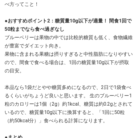
べ方ってこと！
●おすすめポイント2：糖質量10g以下が適量！ 間食1回で
50粒までなら食べ過ぎなし
ブルーベリーは果物の中では比較的糖質も低く、食物繊維
が豊富でダイエット向き。
果物に含まれる果糖は摂りすぎると中性脂肪になりやすい
ので、間食で食べる場合は、1回の糖質量10g以下が摂取
の目安。
本品なら1袋だとやや糖質多めになるので、2日で1袋食べ
るくらいがちょうど良いと思います。 生のブルーベリー1
粒のカロリーは1個（2g）約1kcal、糖質は約0.2gとされて
いるので、糖質量10g以下に換算すると、「1回に50粒
（約50kcal分）」食べられる計算になります。
●まとめ