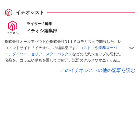
イチオシスト
ライター / 編集
イチオシ編集部
株式会社オールアバウトが株式会社NTTドコモと共同で開設した、レ
コメンドサイト『イチオシ』の編集部です。
コストコ
や
業務スーパ
ー
、
ダイソー
、
セリア
、
スターバックス
などの人気ショップの隠れた
名品を、コラムや動画を通してご紹介。話題のグルメやマニアが紹介
するアウトドア情報も満載です。配信しているコンテンツは専門家や
このイチオシストの他の記事を読む
インフルエンサーが実際に使用してレビューしています。毎日トレン
ド情報をお届けしているので、ぜひ
Googleニュースでフォロー
してく
ださい！