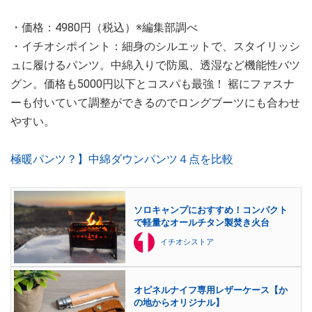
・価格：4980円（税込）※編集部調べ
・イチオシポイント：細身のシルエットで、スタイリッシ
ュに履けるパンツ。中綿入りで防風、透湿など機能性バツ
グン。価格も5000円以下とコスパも最強！ 裾にファスナ
ーも付いていて調整ができるのでロングブーツにも合わせ
やすい。
極暖パンツ？】中綿ダウンパンツ４点を比較
ソロキャンプにおすすめ！コンパクト
で軽量なオールチタン製焚き火台
イチオシストア
オピネルナイフ専用レザーケース【か
の地からオリジナル】