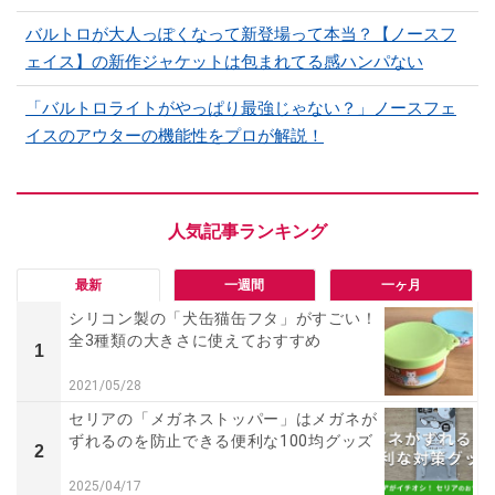
バルトロが大人っぽくなって新登場って本当？【ノースフ
ェイス】の新作ジャケットは包まれてる感ハンパない
「バルトロライトがやっぱり最強じゃない？」ノースフェ
イスのアウターの機能性をプロが解説！
最新
一週間
一ヶ月
シリコン製の「犬缶猫缶フタ」がすごい！
全3種類の大きさに使えておすすめ
1
2021/05/28
セリアの「メガネストッパー」はメガネが
ずれるのを防止できる便利な100均グッズ
2
2025/04/17