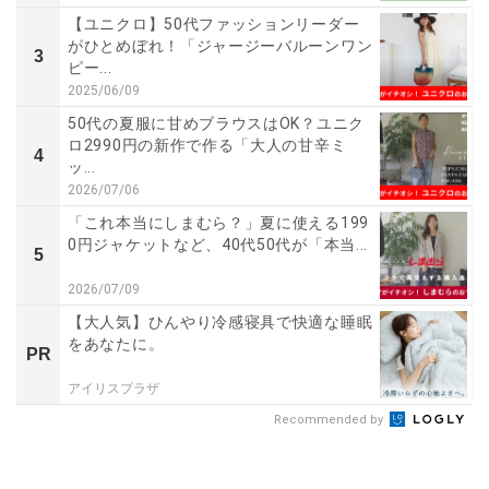
【ユニクロ】50代ファッションリーダー
がひとめぼれ！「ジャージーバルーンワン
3
ピー...
2025/06/09
50代の夏服に甘めブラウスはOK？ユニク
ロ2990円の新作で作る「大人の甘辛ミ
4
ッ...
2026/07/06
「これ本当にしまむら？」夏に使える199
0円ジャケットなど、40代50代が「本当...
5
2026/07/09
【大人気】ひんやり冷感寝具で快適な睡眠
をあなたに。
PR
アイリスプラザ
Recommended by