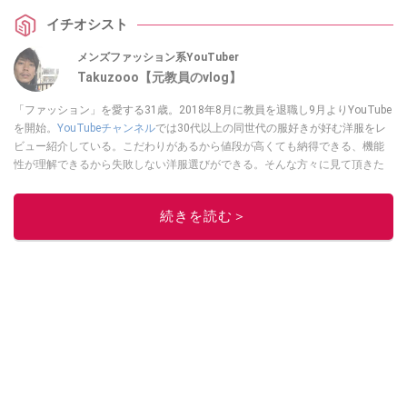
な、おしゃれなジャケットなんだとか。
イチオシスト
メンズファッション系YouTuber
Takuzooo【元教員のvlog】
「ファッション」を愛する31歳。2018年8月に教員を退職し9月よりYouTube
を開始。
YouTubeチャンネル
では30代以上の同世代の服好きが好む洋服をレ
ビュー紹介している。こだわりがあるから値段が高くても納得できる、機能
性が理解できるから失敗しない洋服選びができる。そんな方々に見て頂きた
いチャンネルを運営。Instagramは
コチラ！
このイチオシストの他の記事を読む
続きを読む＞