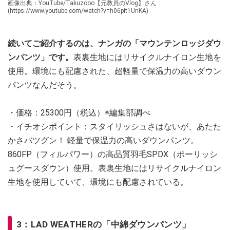
画像出典：YouTube/Takuzooo【元教員のVlog】さん
(https://www.youtube.com/watch?v=h06pit1UnKA)
続いてご紹介するのは、ナンガの「マウンテンロッジダウ
ンパンツ」です。
表裏生地にはリサイクルナイロン生地を
使用。環境にも配慮された、超軽量で保温力の高いダウン
パンツなんだそう。
・価格：25300円（税込）※編集部調べ
・イチオシポイント：スタイリッシュさはないが、あたた
かさバツグン！ 軽量で保温力の高いダウンパンツ。
860FP（フィルパワー）の高品質羽毛SPDX（ポーリッシ
ュグースダウン）使用。表裏生地にはリサイクルナイロン
生地を使用していて、環境にも配慮されている。
3：LAD WEATHERの「中綿ダウンパンツ」