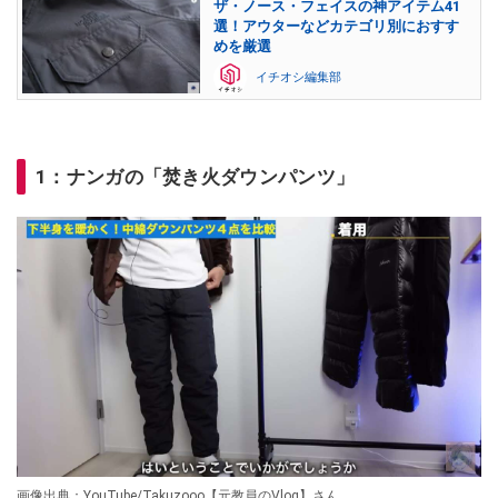
ザ・ノース・フェイスの神アイテム41
選！アウターなどカテゴリ別におすす
めを厳選
イチオシ編集部
1：ナンガの「焚き火ダウンパンツ」
画像出典：YouTube/Takuzooo【元教員のVlog】さん