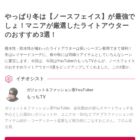
やっぱり冬は【ノースフェイス】が最強で
しょ！マニアが厳選したライトアウター
のおすすめ3選！
撥水性・防水性が備わったライトアウターは長いシーズン着用できて便利！
冬はレイヤードコーデに、春や秋には羽織りアイテムとしていろんなシーン
に重宝します。今回は、今回はYouTuberのもっちTVさんが、ノースフェイス
のおすすめライトアウター3選をピックアップしてくれました。この3選から
選べば間違いなし！ 気になる方はぜひチェックしてみてください。
イチオシスト
ガジェット＆ファッション系YouTuber
もっちTV
ガジェット＆ファッション系YouTuber。会社勤めの傍らスマートウォッチを
中心とした面白いガジェットや、ユニクロ・GUなどプチプラファッションの
アイテム紹介・コーディネート提案など精力的にこなすおじさん。フロム名
古屋。
このイチオシストの他の記事を読む