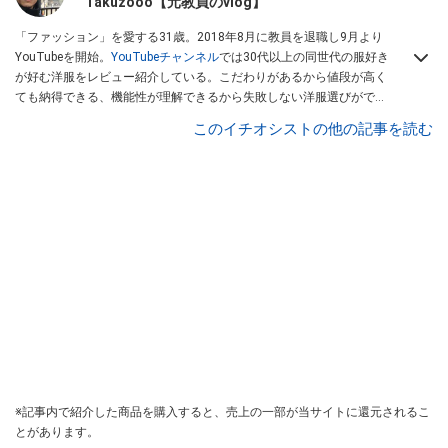
Takuzooo【元教員のvlog】
「ファッション」を愛する31歳。2018年8月に教員を退職し9月より
YouTubeを開始。
YouTubeチャンネル
では30代以上の同世代の服好き
が好む洋服をレビュー紹介している。こだわりがあるから値段が高く
ても納得できる、機能性が理解できるから失敗しない洋服選びができ
る。そんな方々に見て頂きたいチャンネルを運営。Instagramは
コチ
このイチオシストの他の記事を読む
ラ！
※記事内で紹介した商品を購入すると、売上の一部が当サイトに還元されるこ
とがあります。