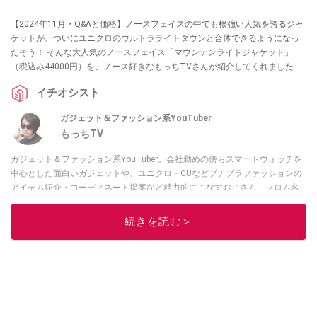
【2024年11月・Q&Aと価格】ノースフェイスの中でも根強い人気を誇るジャ
ケットが、ついにユニクロのウルトラライトダウンと合体できるようになっ
たそう！ そんな大人気のノースフェイス「マウンテンライトジャケット」
（税込み44000円）を、ノース好きなもっちTVさんが紹介してくれました。
ノースを代表するゴアテックスシェルジャケットで、一番の特徴は”ジップイ
イチオシスト
ンジップシステム”により真冬も乗り切れるジャケットに早変わりすることな
んだとか。ユニクロ以外の対応インナーについてもご紹介します。
ガジェット＆ファッション系YouTuber
もっちTV
ガジェット＆ファッション系YouTuber。会社勤めの傍らスマートウォッチを
中心とした面白いガジェットや、ユニクロ・GUなどプチプラファッションの
アイテム紹介・コーディネート提案など精力的にこなすおじさん。フロム名
古屋。
続きを読む＞
このイチオシストの他の記事を読む