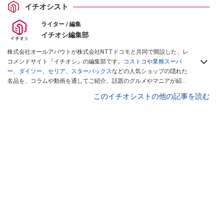
イチオシスト
ライター / 編集
イチオシ編集部
株式会社オールアバウトが株式会社NTTドコモと共同で開設した、レ
コメンドサイト『イチオシ』の編集部です。
コストコ
や
業務スーパ
ー
、
ダイソー
、
セリア
、
スターバックス
などの人気ショップの隠れた
名品を、コラムや動画を通してご紹介。話題のグルメやマニアが紹介
するアウトドア情報も満載です。配信しているコンテンツは専門家や
このイチオシストの他の記事を読む
インフルエンサーが実際に使用してレビューしています。毎日トレン
ド情報をお届けしているので、ぜひ
Googleニュースでフォロー
してく
ださい！