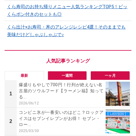
くら寿司のお持ち帰りメニュー人気ランキングTOP5！ビッ
くらポン付きのセットも◎
くら出汁×お寿司・丼のアレンジレシピ4選！そのままでも
美味だけどしゃぶしゃぶで♪
最新
一週間
一ヶ月
爆盛りもやしで700円！行列が絶えない名
古屋のソウルフード【ラーメン福】知って
1
る...
2026/06/12
コンビニ氷が一番安いのはどこ？ロックア
イスはセブンイレブンがお得！ セブン・
2
ロー...
2025/03/30