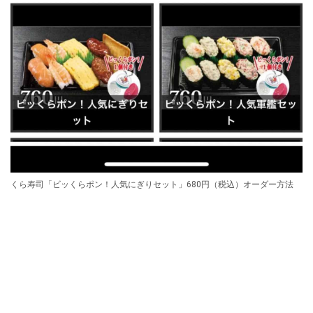
くら寿司「ビッくらポン！人気にぎりセット」680円（税込）オーダー方法