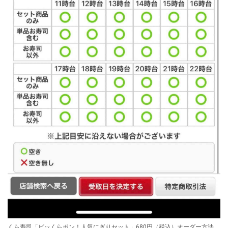
くら寿司「ビッくらポン！人気にぎりセット」680円（税込）オーダー方法