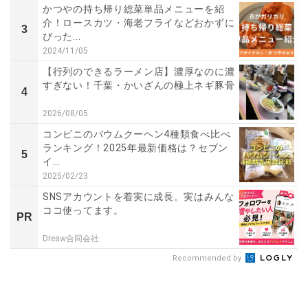
かつやの持ち帰り総菜単品メニューを紹
介！ロースカツ・海老フライなどおかずに
3
ぴった...
2024/11/05
【行列のできるラーメン店】濃厚なのに濃
すぎない！千葉・かいざんの極上ネギ豚骨
4
2026/08/05
コンビニのバウムクーヘン4種類食べ比べ
ランキング！2025年最新価格は？セブン
5
イ...
2025/02/23
SNSアカウントを着実に成長。実はみんな
ココ使ってます。
PR
Dreaw合同会社
Recommended by