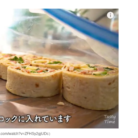
.com/watch?v=ZFHSy2gjUDc）