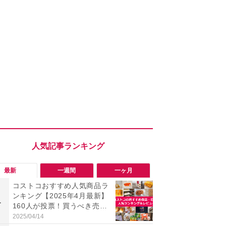
最新
一週間
一ヶ月
コストコおすすめ人気商品ラ
【コストコ】
ンキング【2025年4月最新】
と損！コス
1
1
160人が投票！買うべき売れ
梨リンカさ
筋食品惣菜・日用品雑貨＆セ
私のイチオ
2025/04/14
2026/08/01