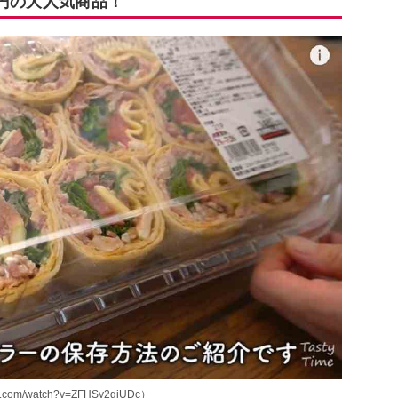
6円の大人気商品！
.com/watch?v=ZFHSy2gjUDc）