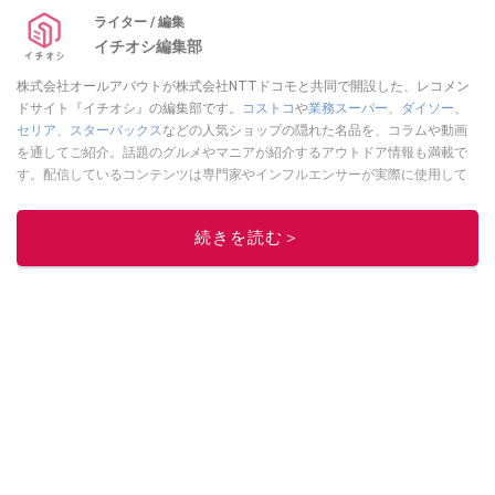
ライター / 編集
イチオシ編集部
株式会社オールアバウトが株式会社NTTドコモと共同で開設した、レコメン
ドサイト『イチオシ』の編集部です。
コストコ
や
業務スーパー
、
ダイソー
、
セリア
、
スターバックス
などの人気ショップの隠れた名品を、コラムや動画
を通してご紹介。話題のグルメやマニアが紹介するアウトドア情報も満載で
す。配信しているコンテンツは専門家やインフルエンサーが実際に使用して
レビューしています。毎日トレンド情報をお届けしているので、ぜひ
Google
ニュースでフォロー
してください！
続きを読む＞
このイチオシストの他の記事を読む