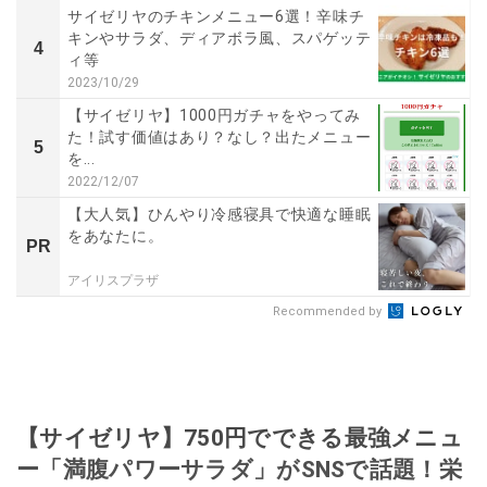
サイゼリヤのチキンメニュー6選！辛味チ
キンやサラダ、ディアボラ風、スパゲッテ
4
ィ等
2023/10/29
【サイゼリヤ】1000円ガチャをやってみ
た！試す価値はあり？なし？出たメニュー
5
を...
2022/12/07
【大人気】ひんやり冷感寝具で快適な睡眠
をあなたに。
PR
アイリスプラザ
Recommended by
【サイゼリヤ】750円でできる最強メニュ
ー「満腹パワーサラダ」がSNSで話題！栄