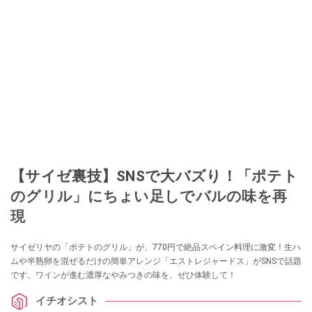
【サイゼ裏技】SNSで大バズり！「ポテト
のグリル」にちょい足しでバルの味を再
現
サイゼリヤの「ポテトのグリル」が、770円で絶品スペイン料理に激変！生ハ
ムや半熟卵を混ぜるだけの簡単アレンジ「エストレジャードス」がSNSで話題
です。ワインが進む濃厚なやみつきの味を、ぜひ体験して！
イチオシスト