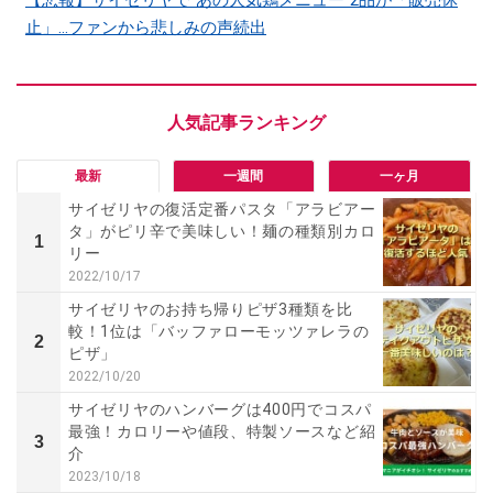
止」…ファンから悲しみの声続出
最新
一週間
一ヶ月
サイゼリヤの復活定番パスタ「アラビアー
タ」がピリ辛で美味しい！麺の種類別カロ
1
リー
2022/10/17
サイゼリヤのお持ち帰りピザ3種類を比
較！1位は「バッファローモッツァレラの
2
ピザ」
2022/10/20
サイゼリヤのハンバーグは400円でコスパ
最強！カロリーや値段、特製ソースなど紹
3
介
2023/10/18