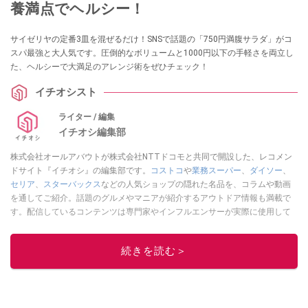
養満点でヘルシー！
サイゼリヤの定番3皿を混ぜるだけ！SNSで話題の「750円満腹サラダ」がコ
スパ最強と大人気です。圧倒的なボリュームと1000円以下の手軽さを両立し
た、ヘルシーで大満足のアレンジ術をぜひチェック！
イチオシスト
ライター / 編集
イチオシ編集部
株式会社オールアバウトが株式会社NTTドコモと共同で開設した、レコメン
ドサイト『イチオシ』の編集部です。
コストコ
や
業務スーパー
、
ダイソー
、
セリア
、
スターバックス
などの人気ショップの隠れた名品を、コラムや動画
を通してご紹介。話題のグルメやマニアが紹介するアウトドア情報も満載で
す。配信しているコンテンツは専門家やインフルエンサーが実際に使用して
レビューしています。毎日トレンド情報をお届けしているので、ぜひ
Google
ニュースでフォロー
してください！
続きを読む＞
このイチオシストの他の記事を読む