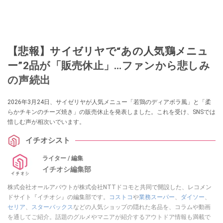
【悲報】サイゼリヤで“あの人気鶏メニュ
ー”2品が「販売休止」…ファンから悲しみ
の声続出
2026年3月24日、サイゼリヤが人気メニュー「若鶏のディアボラ風」と「柔
らかチキンのチーズ焼き」の販売休止を発表しました。これを受け、SNSでは
惜しむ声が相次いでいます。
イチオシスト
ライター / 編集
イチオシ編集部
株式会社オールアバウトが株式会社NTTドコモと共同で開設した、レコメン
ドサイト『イチオシ』の編集部です。
コストコ
や
業務スーパー
、
ダイソー
、
セリア
、
スターバックス
などの人気ショップの隠れた名品を、コラムや動画
を通してご紹介。話題のグルメやマニアが紹介するアウトドア情報も満載で