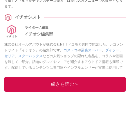
ラ風」と「柔らかチキンのチーズ焼き」は差し込みメニューでの販売となり
ます。
イチオシスト
ライター / 編集
イチオシ編集部
株式会社オールアバウトが株式会社NTTドコモと共同で開設した、レコメン
ドサイト『イチオシ』の編集部です。
コストコ
や
業務スーパー
、
ダイソー
、
セリア
、
スターバックス
などの人気ショップの隠れた名品を、コラムや動画
を通してご紹介。話題のグルメやマニアが紹介するアウトドア情報も満載で
す。配信しているコンテンツは専門家やインフルエンサーが実際に使用して
レビューしています。毎日トレンド情報をお届けしているので、ぜひ
Google
ニュースでフォロー
してください！
続きを読む＞
このイチオシストの他の記事を読む