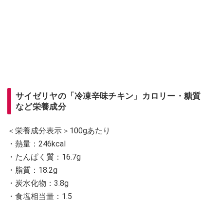
サイゼリヤの「冷凍辛味チキン」カロリー・糖質
など栄養成分
＜栄養成分表示＞100gあたり
・熱量：246kcal
・たんぱく質：16.7g
・脂質：18.2g
・炭水化物：3.8g
・食塩相当量：1.5