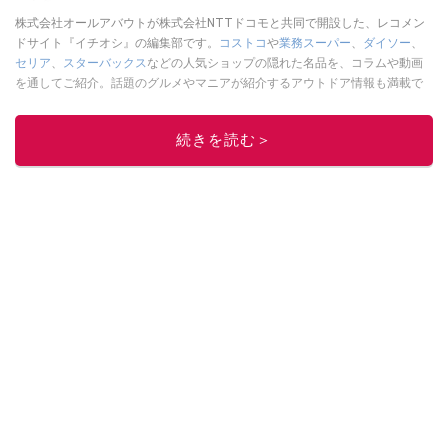
株式会社オールアバウトが株式会社NTTドコモと共同で開設した、レコメン
ドサイト『イチオシ』の編集部です。
コストコ
や
業務スーパー
、
ダイソー
、
セリア
、
スターバックス
などの人気ショップの隠れた名品を、コラムや動画
を通してご紹介。話題のグルメやマニアが紹介するアウトドア情報も満載で
す。配信しているコンテンツは専門家やインフルエンサーが実際に使用して
レビューしています。毎日トレンド情報をお届けしているので、ぜひ
Google
続きを読む＞
ニュースでフォロー
してください！
このイチオシストの他の記事を読む