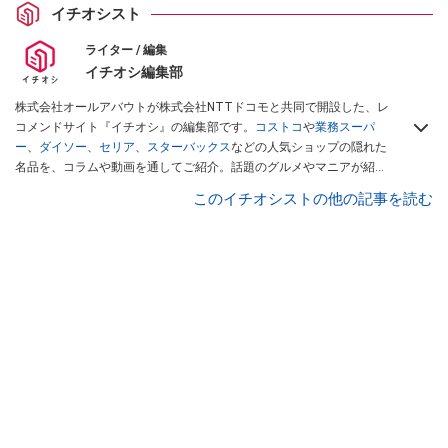
イチオシスト
ライター / 編集
イチオシ編集部
株式会社オールアバウトが株式会社NTTドコモと共同で開設した、レ
コメンドサイト『イチオシ』の編集部です。
コストコ
や
業務スーパ
ー
、
ダイソー
、
セリア
、
スターバックス
などの人気ショップの隠れた
名品を、コラムや動画を通してご紹介。話題のグルメやマニアが紹介
するアウトドア情報も満載です。配信しているコンテンツは専門家や
このイチオシストの他の記事を読む
インフルエンサーが実際に使用してレビューしています。毎日トレン
ド情報をお届けしているので、ぜひ
Googleニュースでフォロー
してく
ださい！