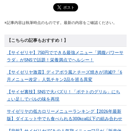
※記事内容は執筆時点のものです。最新の内容をご確認ください。
【こちらの記事もおすすめ！】
【サイゼリヤ】750円でできる最強メニュー「満腹パワーサ
ラダ」がSNSで話題！栄養満点でヘルシー！
【サイゼリヤ激震】ディアボラ風とチーズ焼きが消滅!?「6
月メニュー改定」人気チキン2品を巡る異変
【サイゼ裏技】SNSで大バズり！「ポテトのグリル」にち
ょい足しでバルの味を再現
サイゼリヤの低カロリーメニューランキング【2026年最新
版】ダイエット中でも食べられる300kcal以下の組み合わせ
【悲報】サイゼリヤで“あの人気鶏メニュー”2品が「販売休